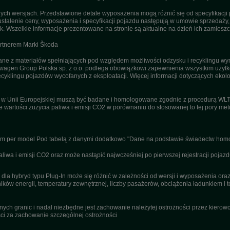
h wersjach. Przedstawione detale wyposażenia mogą różnić się od specyfikacji 
stalenie ceny, wyposażenia i specyfikacji pojazdu następują w umowie sprzedaży
. Wszelkie informacje prezentowane na stronie są aktualne na dzień ich zamieszc
artnerem Marki Škoda
 z materiałów spełniających pod względem możliwości odzysku i recyklingu wym
agen Group Polska sp. z o.o. podlega obowiązkowi zapewnienia wszystkim użyt
ecyklingu pojazdów wycofanych z eksploatacji. Więcej informacji dotyczących ekolo
u w Unii Europejskiej muszą być badane i homologowane zgodnie z procedurą WL
ne wartości zużycia paliwa i emisji CO2 w porównaniu do stosowanej to tej pory m
nym per model Pod tabelą z danymi dodatkowo "Dane na podstawie świadectw homo
wa i emisji CO2 oraz może nastąpić najwcześniej po pierwszej rejestracji pojazd
dla hybryd typu Plug-In może się różnić w zależności od wersji i wyposażenia or
ików energii, temperatury zewnętrznej, liczby pasażerów, obciążenia ładunkiem i to
ch granic i nadal niezbędne jest zachowanie należytej ostrożności przez kierowcę
i za zachowanie szczególnej ostrożności