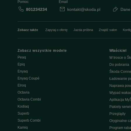
Pomoc
Email
801234234
kontakt@skoda.pl
Dane
Zobacz także
Zapytaj o ofertę
Jazda próbna
Znajdź salon
Konfi
Zobacz wszystkie modele
Właściciel
Peaq
W trosce o Šk
Epiq
Do pobrania
Enyaq
Škoda Conne
Enyaq Coupé
Ładowanie pu
Elroq
Naprawa po
Octavia
Wypad wakac
Octavia Combi
Aplikacja My
Kodiaq
Pakiety serw
Superb
Przeglądy
Superb Combi
Oryginalne cz
Kamiq
Program raba