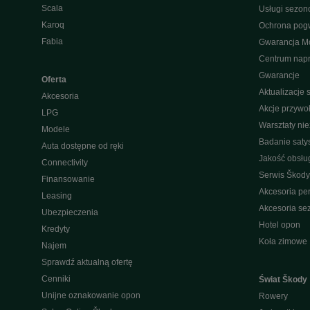
Scala
Usługi sezo
Karoq
Ochrona pog
Fabia
Gwarancja Mo
Centrum nap
Gwarancje
Oferta
Aktualizacje
Akcesoria
Akcje przywo
LPG
Warsztaty ni
Modele
Badanie saty
Auta dostępne od ręki
Jakość obsłu
Connectivity
Serwis Škody
Finansowanie
Akcesoria pe
Leasing
Akcesoria s
Ubezpieczenia
Hotel opon
Kredyty
Koła zimowe
Najem
Sprawdź aktualną ofertę
Cenniki
Świat Škody
Unijne oznakowanie opon
Rowery