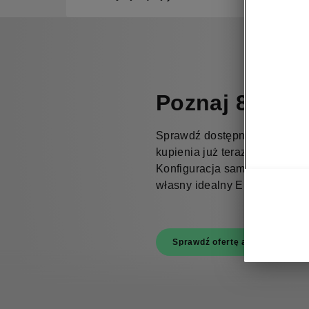
Poznaj 85x
Sprawdź dostępne modele s
kupienia już teraz lub przejdź
Konfiguracja samochodu, aby
własny idealny Enyaq Coupé.
Sprawdź ofertę aut od ręki