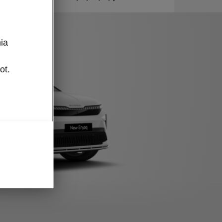
ia
ot.