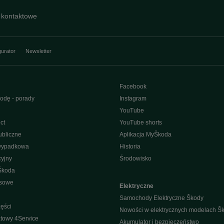
 kontaktowe
gurator
Newsletter
Facebook
odę - porady
Instagram
YouTube
ct
YouTube shorts
bliczne
Aplikacja MyŠkoda
wypadkowa
Historia
yjny
Środowisko
Škoda
isowe
Elektryczne
Samochody Elektryczne Škody
ęści
Nowości w elektrycznych modelach Š
towy 4Service
Akumulator i bezpieczeństwo