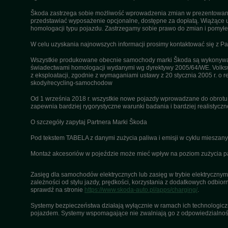
Škoda zastrzega sobie możliwość wprowadzenia zmian w prezentowanyc
przedstawiać wyposażenie opcjonalne, dostępne za dopłatą. Wiążące u
homologacji typu pojazdu. Zastrzegamy sobie prawo do zmian i pomyłek
W celu uzyskania najnowszych informacji prosimy kontaktować się z P
Wszystkie produkowane obecnie samochody marki Škoda są wykonywane
świadectwami homologacji wydanymi wg dyrektywy 2005/64/WE. Volksw
z eksploatacji, zgodnie z wymaganiami ustawy z 20 stycznia 2005 r. o r
skody/recycling-samochodow
Od 1 września 2018 r. wszystkie nowe pojazdy wprowadzane do obrot
zapewnia bardziej rygorystyczne warunki badania i bardziej realistycz
O szczegóły zapytaj Partnera Marki Škoda
Pod tekstem TABELA z danymi zużycia paliwa i emisji w cyklu miesza
Montaż akcesoriów w pojeździe może mieć wpływ na poziom zużycia pali
Zasięg dla samochodów elektrycznych lub zasięg w trybie elektrycznym 
zależności od stylu jazdy, prędkości, korzystania z dodatkowych odbiorn
sprawdź na stronie
https://www.skoda-auto.pl/apps/charging/
.
Systemy bezpieczeństwa działają wyłącznie w ramach ich technologiczny
pojazdem. Systemy wspomagające nie zwalniają go z odpowiedzialnośc