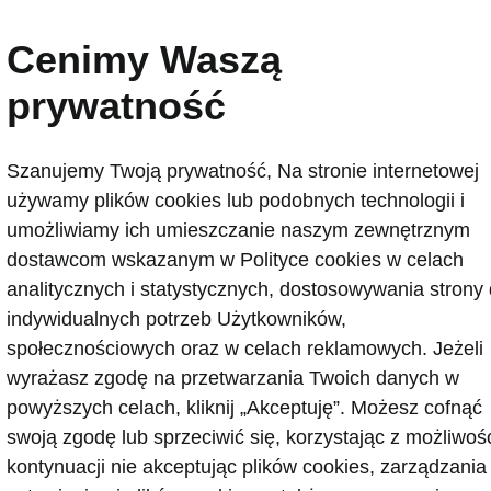
ania akumulatora
Cenimy Waszą
prywatność
Zasięg do
85x
421 km
Szanujemy Twoją prywatność, Na stronie internetowej
używamy plików cookies lub podobnych technologii i
umożliwiamy ich umieszczanie naszym zewnętrznym
dostawcom wskazanym w Polityce cookies w celach
BLICZNY
PUBLICZNY
analitycznych i statystycznych, dostosowywania strony
9
m
5
h
57
m
indywidualnych potrzeb Użytkowników,
społecznościowych oraz w celach reklamowych. Jeżeli
wyrażasz zgodę na przetwarzania Twoich danych w
ALECANE
powyższych celach, kliknij „Akceptuję”. Możesz cofnąć
liczna szybka stacja
Publiczna stacja ładowan
swoją zgodę lub sprzeciwić się, korzystając z możliwoś
owania (DC)
165 kW
(AC)
11 kW
kontynuacji nie akceptując plików cookies, zarządzania
czytaj więcej
Przeczytaj więcej