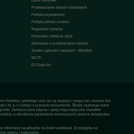
Dane osobowe
Przetwarzanie danych osobowych
Polityka prywatności
Polityka plików cookies
Regulamin serwisu
Formularz cofnięcia zgód
Informacja o przetwarzaniu danych
System zgłoszeń naruszeń - Whistleb
WLTP
EU Data Act
ieniu Kodeksu cywilnego oraz nie są wiążące i mogą ulec zmianie bez
pkt 2 lit. a–c Ustawy o prawach konsumenta. Škoda zastrzega sobie
olski. Zamieszczone zdjęcia i opisy mają wyłącznie charakter
rzedaży, a określenie parametrów technicznych zawiera świadectwo
informacje są aktualne na dzień publikacji. Ze względu na
ów lakieru i materiałów.