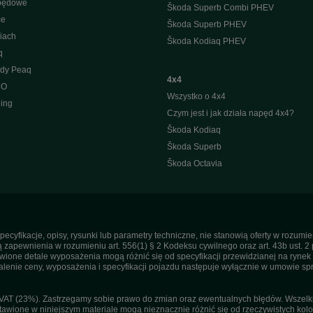
apędowe
Škoda Superb Combi PHEV
ce
Škoda Superb PHEV
iach
Škoda Kodiaq PHEV
q
ody Peaq
4x4
 O
Wszystko o 4x4
ing
Czym jest i jak działa napęd 4x4?
Škoda Kodiaq
Škoda Superb
Škoda Octavia
pecyfikacje, opisy, rysunki lub parametry techniczne, nie stanowią oferty w rozum
apewnienia w rozumieniu art. 556(1) § 2 Kodeksu cywilnego oraz art. 43b ust. 2 
ne detale wyposażenia mogą różnić się od specyfikacji przewidzianej na rynek p
enie ceny, wyposażenia i specyfikacji pojazdu następuje wyłącznie w umowie sp
T (23%). Zastrzegamy sobie prawo do zmian oraz ewentualnych błędów. Wszelkie 
tawione w niniejszym materiale mogą nieznacznie różnić się od rzeczywistych kolor