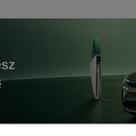
esz
ą