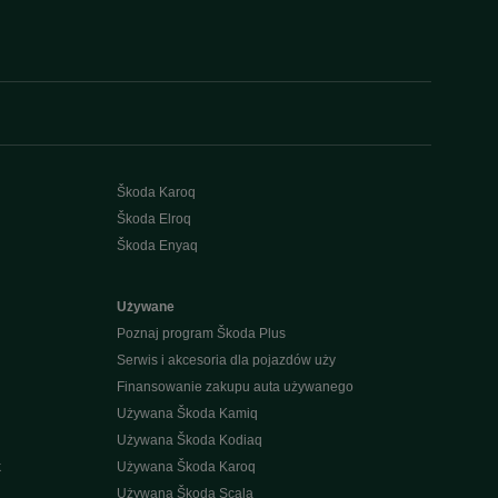
Škoda Karoq
Škoda Elroq
Škoda Enyaq
Używane
Poznaj program Škoda Plus
Serwis i akcesoria dla pojazdów uży
Finansowanie zakupu auta używanego
Używana Škoda Kamiq
Używana Škoda Kodiaq
k
Używana Škoda Karoq
Używana Škoda Scala