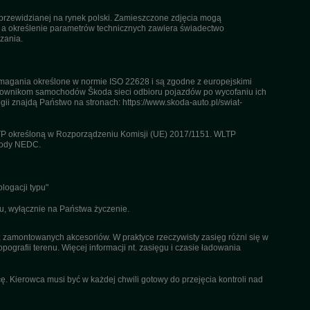
przewidzianej na rynek polski. Zamieszczone zdjęcia mogą
, a określenie parametrów technicznych zawiera świadectwo
zania.
agania określone w normie ISO 22628 i są zgodne z europejskimi
kownikom samochodów Škoda sieci odbioru pojazdów po wycofaniu ich
gii znajdą Państwo na stronach: https://www.skoda-auto.pl/swiat-
TP określoną w Rozporządzeniu Komisji (UE) 2017/1151. WLTP
etody NEDC.
logacji typu"
u, wyłącznie na Państwa życzenie.
az zamontowanych akcesoriów. W praktyce rzeczywisty zasięg różni się w
pografii terenu. Więcej informacji nt. zasięgu i czasie ładowania
. Kierowca musi być w każdej chwili gotowy do przejęcia kontroli nad