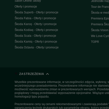
Salon Online Škody
Jednostki n
Oferty i promocje
Tour de Fran
Škoda Superb - Oferty i promocje
Škoda w med
Škoda Fabia - Oferty i promocje
Premiera Epi
Škoda Karoq - Oferty i promocje
Premiera Šk
Škoda Kodiaq - Oferty i promocje
Škoda Vision
Škoda Scala - Oferty i promocje
We Love Cycl
Škoda Kamiq - Oferty i promocje
TOPR
Škoda Octavia - Oferty i promocje
ZASTRZEŻENIA
Wszelkie prezentowane informacje, w szczególności zdjęcia, wykresy, s
wcześniejszego powiadomienia. Prezentowane informacje nie stanowią z
możliwość wprowadzenia zmian w prezentowanych wersjach. Przedstawio
poglądowy i mogą przedstawiać wyposażenie opcjonalne. Wiążące ustal
homologacji typu pojazdu.
Prezentowane ceny są cenami rekomendowanymi i zawierają podatek VA
ograniczenia technik drukarskich lub parametrów ekranu, kolory przeds