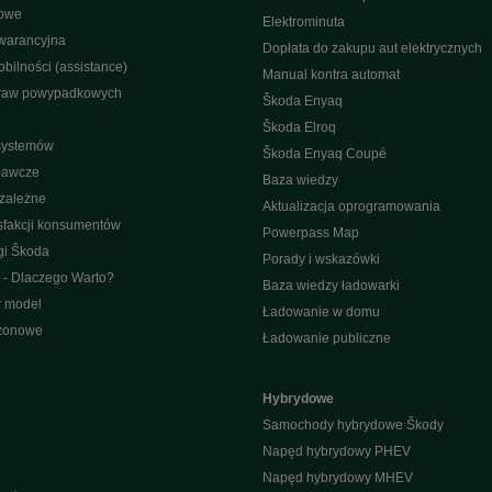
nowe
Elektrominuta
warancyjna
Dopłata do zakupu aut elektrycznych
bilności (assistance)
Manual kontra automat
raw powypadkowych
Škoda Enyaq
Škoda Elroq
 systemów
Škoda Enyaq Coupé
ławcze
Baza wiedzy
ezależne
Aktualizacja oprogramowania
sfakcji konsumentów
Powerpass Map
gi Škoda
Porady i wskazówki
 - Dlaczego Warto?
Baza wiedzy ładowarki
r model
Ładowanie w domu
ezonowe
Ładowanie publiczne
Hybrydowe
Samochody hybrydowe Škody
Napęd hybrydowy PHEV
Napęd hybrydowy MHEV