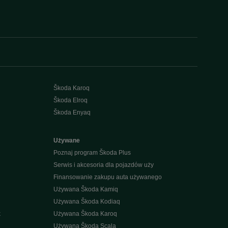
Škoda Karoq
Škoda Elroq
Škoda Enyaq
Używane
Poznaj program Škoda Plus
Serwis i akcesoria dla pojazdów uży
Finansowanie zakupu auta używanego
Używana Škoda Kamiq
Używana Škoda Kodiaq
k
Używana Škoda Karoq
Używana Škoda Scala