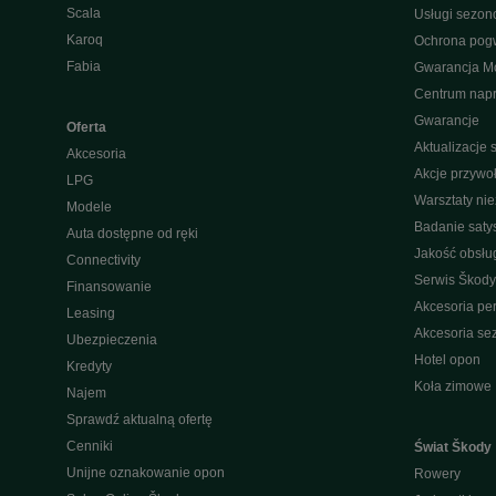
Scala
Usługi sezo
Karoq
Ochrona pog
Fabia
Gwarancja Mo
Centrum nap
Gwarancje
Oferta
Aktualizacje
Akcesoria
Akcje przywo
LPG
Warsztaty ni
Modele
Badanie saty
Auta dostępne od ręki
Jakość obsłu
Connectivity
Serwis Škody
Finansowanie
Akcesoria pe
Leasing
Akcesoria s
Ubezpieczenia
Hotel opon
Kredyty
Koła zimowe
Najem
Sprawdź aktualną ofertę
Cenniki
Świat Škody
Unijne oznakowanie opon
Rowery