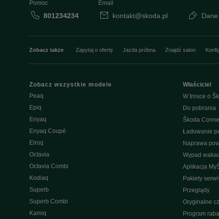
Pomoc
Email
801234234
kontakt@skoda.pl
Dane
Zobacz także
Zapytaj o ofertę
Jazda próbna
Znajdź salon
Konfi
Zobacz wszystkie modele
Właściciel
Peaq
W trosce o Šk
Epiq
Do pobrania
Enyaq
Škoda Conne
Enyaq Coupé
Ładowanie pu
Elroq
Naprawa po
Octavia
Wypad wakac
Octavia Combi
Aplikacja My
Kodiaq
Pakiety serw
Superb
Przeglądy
Superb Combi
Oryginalne cz
Kamiq
Program raba