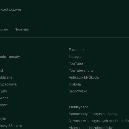
 kontaktowe
gurator
Newsletter
Facebook
odę - porady
Instagram
YouTube
ct
YouTube shorts
bliczne
Aplikacja MyŠkoda
wypadkowa
Historia
yjny
Środowisko
Škoda
isowe
Elektryczne
Samochody Elektryczne Škody
ęści
Nowości w elektrycznych modelach Š
towy 4Service
Akumulator i bezpieczeństwo