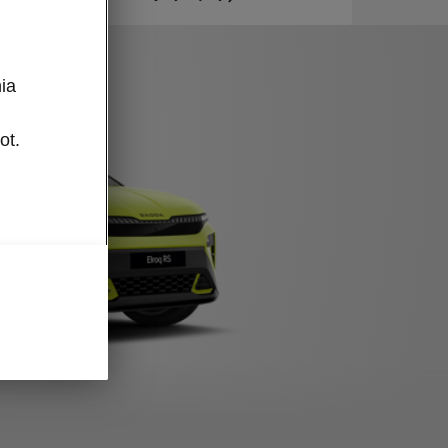
ia
ot.