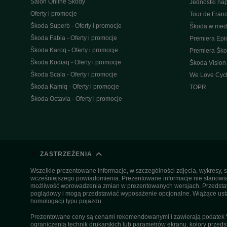
Salon Online Škody
Jednostki n
Oferty i promocje
Tour de Fran
Škoda Superb - Oferty i promocje
Škoda w med
Škoda Fabia - Oferty i promocje
Premiera Epi
Škoda Karoq - Oferty i promocje
Premiera Šk
Škoda Kodiaq - Oferty i promocje
Škoda Vision
Škoda Scala - Oferty i promocje
We Love Cycl
Škoda Kamiq - Oferty i promocje
TOPR
Škoda Octavia - Oferty i promocje
ZASTRZEŻENIA
Wszelkie prezentowane informacje, w szczególności zdjęcia, wykresy, s
wcześniejszego powiadomienia. Prezentowane informacje nie stanowią z
możliwość wprowadzenia zmian w prezentowanych wersjach. Przedstawio
poglądowy i mogą przedstawiać wyposażenie opcjonalne. Wiążące ustal
homologacji typu pojazdu.
Prezentowane ceny są cenami rekomendowanymi i zawierają podatek VA
ograniczenia technik drukarskich lub parametrów ekranu, kolory przeds