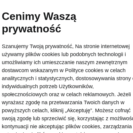
ania akumulatora
Cenimy Waszą
prywatność
Zasięg do
RS
439 km
Szanujemy Twoją prywatność, Na stronie internetowej
używamy plików cookies lub podobnych technologii i
umożliwiamy ich umieszczanie naszym zewnętrznym
dostawcom wskazanym w Polityce cookies w celach
BLICZNY
PUBLICZNY
analitycznych i statystycznych, dostosowywania strony
9
m
5
h
57
m
indywidualnych potrzeb Użytkowników,
społecznościowych oraz w celach reklamowych. Jeżeli
wyrażasz zgodę na przetwarzania Twoich danych w
ALECANE
powyższych celach, kliknij „Akceptuję”. Możesz cofnąć
liczna szybka stacja
Publiczna stacja ładowan
swoją zgodę lub sprzeciwić się, korzystając z możliwoś
owania (DC)
165 kW
(AC)
11 kW
kontynuacji nie akceptując plików cookies, zarządzania
czytaj więcej
Przeczytaj więcej