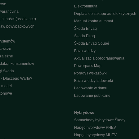
nowe
Elektrominuta
warancyjna
Dopłata do zakupu aut elektrycznych
bilności (assistance)
Manual kontra automat
raw powypadkowych
Škoda Enyaq
Škoda Elroq
 systemów
Škoda Enyaq Coupé
ławcze
Baza wiedzy
ezależne
Aktualizacja oprogramowania
sfakcji konsumentów
Powerpass Map
gi Škoda
Porady i wskazówki
 - Dlaczego Warto?
Baza wiedzy ładowarki
r model
Ładowanie w domu
ezonowe
Ładowanie publiczne
Hybrydowe
Samochody hybrydowe Škody
Napęd hybrydowy PHEV
Napęd hybrydowy MHEV