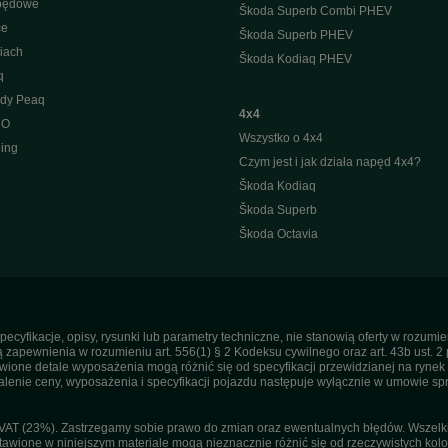
apędowe
Škoda Superb Combi PHEV
ce
Škoda Superb PHEV
iach
Škoda Kodiaq PHEV
q
ody Peaq
4x4
 O
Wszystko o 4x4
ing
Czym jest i jak działa napęd 4x4?
Škoda Kodiaq
Škoda Superb
Škoda Octavia
pecyfikacje, opisy, rysunki lub parametry techniczne, nie stanowią oferty w rozum
apewnienia w rozumieniu art. 556(1) § 2 Kodeksu cywilnego oraz art. 43b ust. 2 
ne detale wyposażenia mogą różnić się od specyfikacji przewidzianej na rynek p
enie ceny, wyposażenia i specyfikacji pojazdu następuje wyłącznie w umowie sp
T (23%). Zastrzegamy sobie prawo do zmian oraz ewentualnych błędów. Wszelkie 
tawione w niniejszym materiale mogą nieznacznie różnić się od rzeczywistych kolor