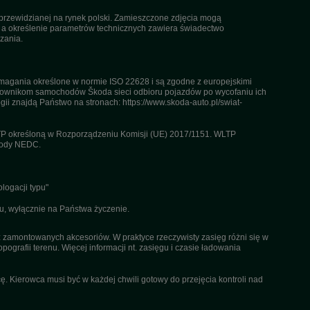
przewidzianej na rynek polski. Zamieszczone zdjęcia mogą
, a określenie parametrów technicznych zawiera świadectwo
zania.
agania określone w normie ISO 22628 i są zgodne z europejskimi
kownikom samochodów Škoda sieci odbioru pojazdów po wycofaniu ich
gii znajdą Państwo na stronach: https://www.skoda-auto.pl/swiat-
TP określoną w Rozporządzeniu Komisji (UE) 2017/1151. WLTP
etody NEDC.
logacji typu"
u, wyłącznie na Państwa życzenie.
az zamontowanych akcesoriów. W praktyce rzeczywisty zasięg różni się w
pografii terenu. Więcej informacji nt. zasięgu i czasie ładowania
. Kierowca musi być w każdej chwili gotowy do przejęcia kontroli nad