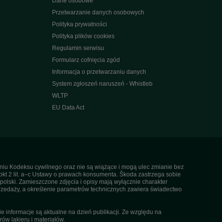
Dane osobowe
Przetwarzanie danych osobowych
Polityka prywatności
Polityka plików cookies
Regulamin serwisu
Formularz cofnięcia zgód
Informacja o przetwarzaniu danych
System zgłoszeń naruszeń - Whistleb
WLTP
EU Data Act
ieniu Kodeksu cywilnego oraz nie są wiążące i mogą ulec zmianie bez
pkt 2 lit. a–c Ustawy o prawach konsumenta. Škoda zastrzega sobie
olski. Zamieszczone zdjęcia i opisy mają wyłącznie charakter
rzedaży, a określenie parametrów technicznych zawiera świadectwo
informacje są aktualne na dzień publikacji. Ze względu na
ów lakieru i materiałów.