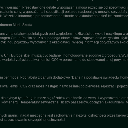
h wersjach. Przedstawione detale wyposażenia mogą różnić się od specyfikacji 
stalenie ceny, wyposażenia i specyfikacji pojazdu następują w umowie sprzedaży
. Wszelkie informacje prezentowane na stronie są aktualne na dzień ich zamieszc
artnerem Marki Škoda
 z materiałów spełniających pod względem możliwości odzysku i recyklingu wym
agen Group Polska sp. z o.o. podlega obowiązkowi zapewnienia wszystkim użyt
ecyklingu pojazdów wycofanych z eksploatacji. Więcej informacji dotyczących ekolo
u w Unii Europejskiej muszą być badane i homologowane zgodnie z procedurą WL
ne wartości zużycia paliwa i emisji CO2 w porównaniu do stosowanej to tej pory m
nym per model Pod tabelą z danymi dodatkowo "Dane na podstawie świadectw homo
wa i emisji CO2 oraz może nastąpić najwcześniej po pierwszej rejestracji pojazd
dla hybryd typu Plug-In może się różnić w zależności od wersji i wyposażenia or
ików energii, temperatury zewnętrznej, liczby pasażerów, obciążenia ładunkiem i to
ch granic i nadal niezbędne jest zachowanie należytej ostrożności przez kierowcę
i za zachowanie szczególnej ostrożności