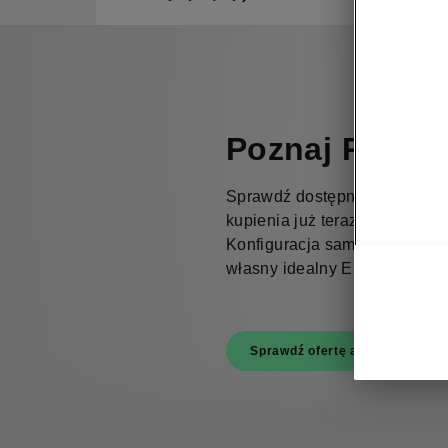
Poznaj RS
Sprawdź dostępne modele s
kupienia już teraz lub przejdź
Konfiguracja samochodu, aby
własny idealny Elroq.
Sprawdź ofertę aut od ręki