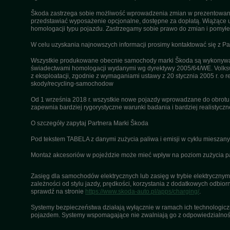
Škoda zastrzega sobie możliwość wprowadzenia zmian w prezentowanyc
przedstawiać wyposażenie opcjonalne, dostępne za dopłatą. Wiążące u
homologacji typu pojazdu. Zastrzegamy sobie prawo do zmian i pomyłek
W celu uzyskania najnowszych informacji prosimy kontaktować się z P
Wszystkie produkowane obecnie samochody marki Škoda są wykonywane
świadectwami homologacji wydanymi wg dyrektywy 2005/64/WE. Volksw
z eksploatacji, zgodnie z wymaganiami ustawy z 20 stycznia 2005 r. o r
skody/recycling-samochodow
Od 1 września 2018 r. wszystkie nowe pojazdy wprowadzane do obrot
zapewnia bardziej rygorystyczne warunki badania i bardziej realistycz
O szczegóły zapytaj Partnera Marki Škoda
Pod tekstem TABELA z danymi zużycia paliwa i emisji w cyklu miesza
Montaż akcesoriów w pojeździe może mieć wpływ na poziom zużycia pali
Zasięg dla samochodów elektrycznych lub zasięg w trybie elektrycznym 
zależności od stylu jazdy, prędkości, korzystania z dodatkowych odbiorn
sprawdź na stronie
https://www.skoda-auto.pl/apps/charging/
.
Systemy bezpieczeństwa działają wyłącznie w ramach ich technologiczny
pojazdem. Systemy wspomagające nie zwalniają go z odpowiedzialnośc