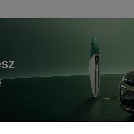
esz
ą