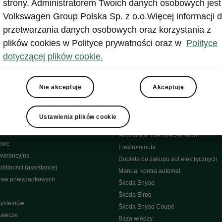
Facebook
strony. Administratorem Twoich danych osobowych jest
odę - porady
Instagram
Volkswagen Group Polska Sp. z o.o.Więcej informacji d
YouTube
przetwarzania danych osobowych oraz korzystania z
ct
YouTube shorts
plików cookies w Polityce prywatności oraz w
Polityce
bliczne
Aplikacja MyŠkoda
dotyczącej plików cookie.
wypadkowa
Historia
yjny
Środowisko
Škoda
Nie akceptuję
Akceptuję
isowe
Elektryczne
Samochody Elektryczne Škody
Ustawienia plików cookie
ęści
Nowości w elektrycznych modelach Š
towy 4Service
Akumulator i bezpieczeństwo
nowe
Elektrominuta
warancyjna
Dopłata do zakupu aut elektrycznych
bilności (assistance)
Manual kontra automat
raw powypadkowych
Škoda Enyaq
Škoda Elroq
 systemów
Škoda Enyaq Coupé
ławcze
Baza wiedzy