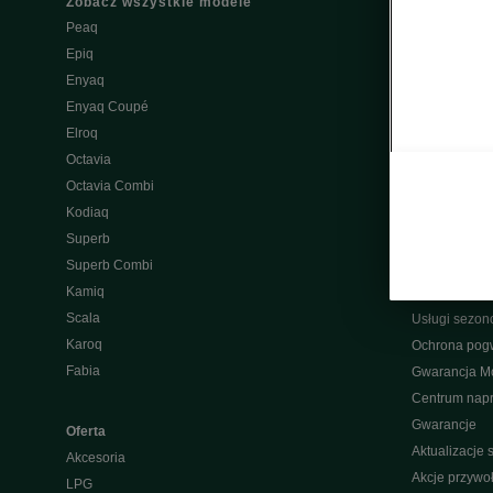
Zobacz wszystkie modele
Właściciel
Peaq
W trosce o Šk
Epiq
Do pobrania
Enyaq
Škoda Conne
Enyaq Coupé
Ładowanie pu
Elroq
Naprawa po
Octavia
Wypad wakac
Octavia Combi
Aplikacja My
Kodiaq
Pakiety serw
Superb
Przeglądy
Superb Combi
Oryginalne cz
Kamiq
Program raba
Scala
Usługi sezo
Karoq
Ochrona pog
Fabia
Gwarancja Mo
Centrum nap
Gwarancje
Oferta
Aktualizacje
Akcesoria
Akcje przywo
LPG