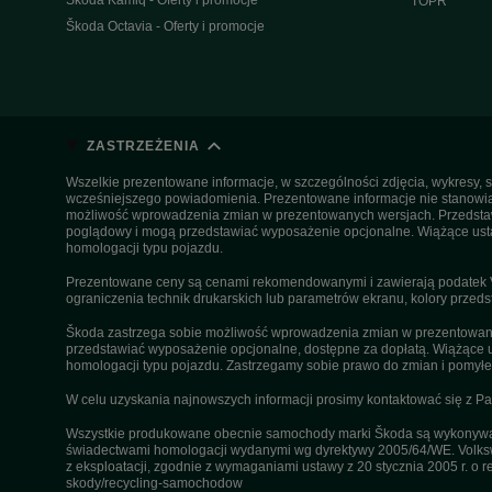
Škoda Kamiq - Oferty i promocje
TOPR
Škoda Octavia - Oferty i promocje
ZASTRZEŻENIA
Wszelkie prezentowane informacje, w szczególności zdjęcia, wykresy, s
wcześniejszego powiadomienia. Prezentowane informacje nie stanowią z
możliwość wprowadzenia zmian w prezentowanych wersjach. Przedstawio
poglądowy i mogą przedstawiać wyposażenie opcjonalne. Wiążące ustal
homologacji typu pojazdu.
Prezentowane ceny są cenami rekomendowanymi i zawierają podatek VA
ograniczenia technik drukarskich lub parametrów ekranu, kolory przeds
Škoda zastrzega sobie możliwość wprowadzenia zmian w prezentowanyc
przedstawiać wyposażenie opcjonalne, dostępne za dopłatą. Wiążące u
homologacji typu pojazdu. Zastrzegamy sobie prawo do zmian i pomyłek
W celu uzyskania najnowszych informacji prosimy kontaktować się z P
Wszystkie produkowane obecnie samochody marki Škoda są wykonywane
świadectwami homologacji wydanymi wg dyrektywy 2005/64/WE. Volksw
z eksploatacji, zgodnie z wymaganiami ustawy z 20 stycznia 2005 r. o r
skody/recycling-samochodow