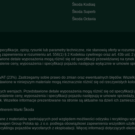
Škoda Kodiaq
Škoda Superb
Škoda Octavia
pecyfikacje, opisy, rysunki lub parametry techniczne, nie stanowią oferty w rozum
apewnienia w rozumieniu art. 556(1) § 2 Kodeksu cywilnego oraz art. 43b ust. 2 
ne detale wyposażenia mogą różnić się od specyfikacji przewidzianej na rynek p
enie ceny, wyposażenia i specyfikacji pojazdu następuje wyłącznie w umowie sp
T (23%). Zastrzegamy sobie prawo do zmian oraz ewentualnych błędów. Wszelkie 
tawione w niniejszym materiale mogą nieznacznie różnić się od rzeczywistych kolor
h wersjach. Przedstawione detale wyposażenia mogą różnić się od specyfikacji 
stalenie ceny, wyposażenia i specyfikacji pojazdu następują w umowie sprzedaży
. Wszelkie informacje prezentowane na stronie są aktualne na dzień ich zamieszc
artnerem Marki Škoda
 z materiałów spełniających pod względem możliwości odzysku i recyklingu wym
agen Group Polska sp. z o.o. podlega obowiązkowi zapewnienia wszystkim użyt
ecyklingu pojazdów wycofanych z eksploatacji. Więcej informacji dotyczących ekolo