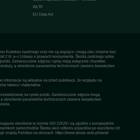
WLTP
EU Data Act
ieniu Kodeksu cywilnego oraz nie są wiążące i mogą ulec zmianie bez
pkt 2 lit. a–c Ustawy o prawach konsumenta. Škoda zastrzega sobie
olski. Zamieszczone zdjęcia i opisy mają wyłącznie charakter
rzedaży, a określenie parametrów technicznych zawiera świadectwo
informacje są aktualne na dzień publikacji. Ze względu na
ów lakieru i materiałów.
przewidzianej na rynek polski. Zamieszczone zdjęcia mogą
, a określenie parametrów technicznych zawiera świadectwo
zania.
agania określone w normie ISO 22628 i są zgodne z europejskimi
kownikom samochodów Škoda sieci odbioru pojazdów po wycofaniu ich
gii znajdą Państwo na stronach: https://www.skoda-auto.pl/swiat-