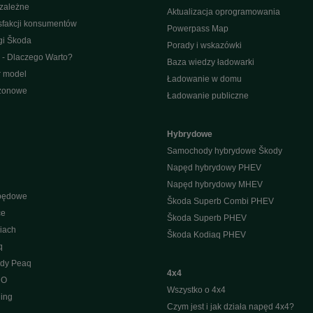
ezależne
Aktualizacja oprogramowania
sfakcji konsumentów
Powerpass Map
gi Škoda
Porady i wskazówki
 - Dlaczego Warto?
Baza wiedzy ładowarki
r model
Ładowanie w domu
ezonowe
Ładowanie publiczne
Hybrydowe
Samochody hybrydowe Škody
Napęd hybrydowy PHEV
Napęd hybrydowy MHEV
apędowe
Škoda Superb Combi PHEV
ce
Škoda Superb PHEV
iach
Škoda Kodiaq PHEV
q
ody Peaq
4x4
 O
Wszystko o 4x4
ing
Czym jest i jak działa napęd 4x4?