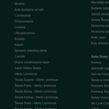
Warsztaty ni
Modele
Badanie saty
Auta dostępne od ręki
Jakość obsłu
Connectivity
Serwis Škody
Finansowanie
Akcesoria pe
Leasing
Akcesoria s
Ubezpieczenia
Hotel opon
Kredyty
Koła zimowe
Najem
Sprawdź aktualną ofertę
Cenniki
Świat Škody
Unijne oznakowanie opon
Rowery
Salon Online Škody
Jednostki n
Oferty i promocje
Tour de Fran
Škoda Superb - Oferty i promocje
Škoda w med
Škoda Fabia - Oferty i promocje
Premiera Epi
Škoda Karoq - Oferty i promocje
Premiera Šk
Škoda Kodiaq - Oferty i promocje
Škoda Vision
Škoda Scala - Oferty i promocje
We Love Cycl