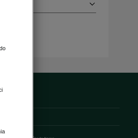
yk
 do
ci
ia