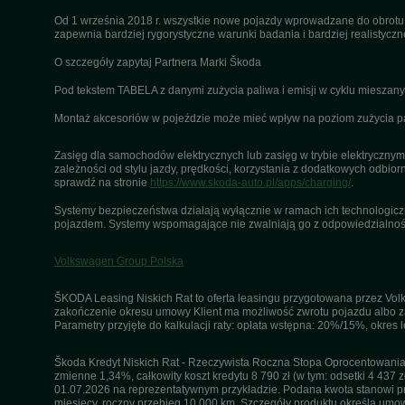
Od 1 września 2018 r. wszystkie nowe pojazdy wprowadzane do obrot
zapewnia bardziej rygorystyczne warunki badania i bardziej realistycz
O szczegóły zapytaj Partnera Marki Škoda
Pod tekstem TABELA z danymi zużycia paliwa i emisji w cyklu miesza
Montaż akcesoriów w pojeździe może mieć wpływ na poziom zużycia pali
Zasięg dla samochodów elektrycznych lub zasięg w trybie elektrycznym 
zależności od stylu jazdy, prędkości, korzystania z dodatkowych odbiorn
sprawdź na stronie
https://www.skoda-auto.pl/apps/charging/
.
Systemy bezpieczeństwa działają wyłącznie w ramach ich technologiczny
pojazdem. Systemy wspomagające nie zwalniają go z odpowiedzialnośc
Volkswagen Group Polska
ŠKODA Leasing Niskich Rat to oferta leasingu przygotowana przez Volk
zakończenie okresu umowy Klient ma możliwość zwrotu pojazdu albo za
Parametry przyjęte do kalkulacji raty: opłata wstępna: 20%/15%, okres
Škoda Kredyt Niskich Rat - Rzeczywista Roczna Stopa Oprocentowania 
zmienne 1,34%, całkowity koszt kredytu 8 790 zł (w tym: odsetki 4 437 z
01.07.2026 na reprezentatywnym przykładzie. Podana kwota stanowi przy
miesięcy, roczny przebieg 10 000 km. Szczegóły produktu określa umo