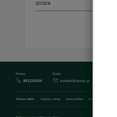
2025/9
Pomoc
Email
801234234
kontakt@skoda.pl
Dane
Zobacz także
Zapytaj o ofertę
Jazda próbna
Znajdź salon
Konfi