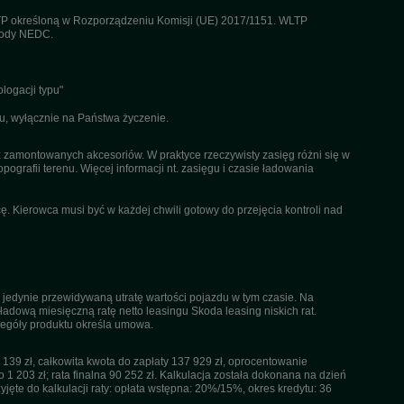
TP określoną w Rozporządzeniu Komisji (UE) 2017/1151. WLTP
etody NEDC.
logacji typu"
u, wyłącznie na Państwa życzenie.
az zamontowanych akcesoriów. W praktyce rzeczywisty zasięg różni się w
pografii terenu. Więcej informacji nt. zasięgu i czasie ładowania
. Kierowca musi być w każdej chwili gotowy do przejęcia kontroli nad
 jedynie przewidywaną utratę wartości pojazdu w tym czasie. Na
dową miesięczną ratę netto leasingu Skoda leasing niskich rat.
czegóły produktu określa umowa.
39 zł, całkowita kwota do zapłaty 137 929 zł, oprocentowanie
 1 203 zł; rata finalna 90 252 zł. Kalkulacja została dokonana na dzień
ęte do kalkulacji raty: opłata wstępna: 20%/15%, okres kredytu: 36