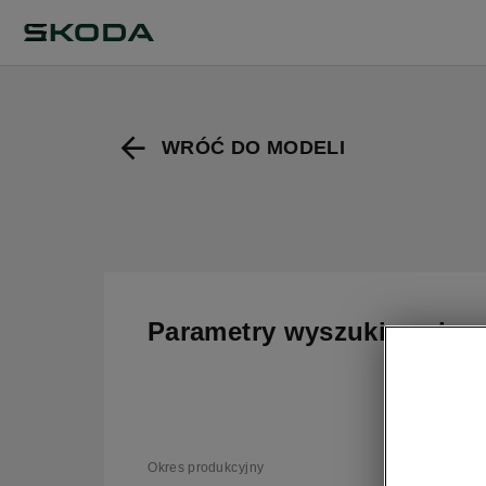
WRÓĆ DO MODELI
Parametry wyszukiwania
T
v
Okres produkcyjny