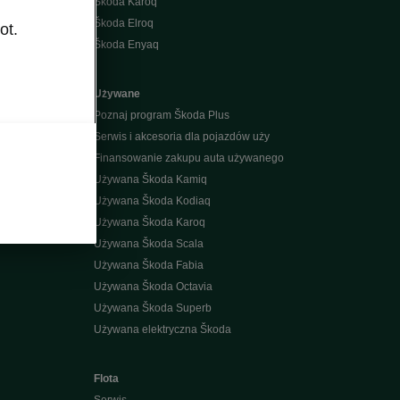
Škoda Karoq
Škoda Elroq
ot.
Škoda Enyaq
Używane
Poznaj program Škoda Plus
Serwis i akcesoria dla pojazdów uży
Finansowanie zakupu auta używanego
Używana Škoda Kamiq
Używana Škoda Kodiaq
k
Używana Škoda Karoq
Używana Škoda Scala
Używana Škoda Fabia
Używana Škoda Octavia
Używana Škoda Superb
Używana elektryczna Škoda
Flota