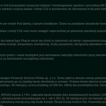
u w Unii Europejskiej muszą być badane i homologowane zgodnie z procedurą WL
ne wartości zużycia paliwa i emisji CO2 w porównaniu do stosowanej to tej pory m
nym per model Pod tabelą z danymi dodatkowo "Dane na podstawie świadectw homo
wa i emisji CO2 oraz może nastąpić najwcześniej po pierwszej rejestracji pojazd
dla hybryd typu Plug-In może się różnić w zależności od wersji i wyposażenia or
ików energii, temperatury zewnętrznej, liczby pasażerów, obciążenia ładunkiem i to
ch granic i nadal niezbędne jest zachowanie należytej ostrożności przez kierowcę
i za zachowanie szczególnej ostrożności
swagen Financial Services Polska sp. z o.o. Suma spłat w okresie umowy pokrywa
trzymania go za zapłatą kwoty określonej w umowie. Podana kwota stanowi przykła
 leasingu: 36 miesięcy, roczny przebieg 10 000 km. Oferta dla przedsiębiorców. Sz
(RRSO) wynosi 2,74%, całkowita kwota kredytu (bez kredytowanych kosztów) 129 1
ł, ubezpieczenie komunikacyjne na 1. rok 4 353 zł), 36 miesięcznych rat równych po
kładową miesięczną ratę brutto kredytu Škoda Kredyt Niskich Rat. Parametry przyj
wa.