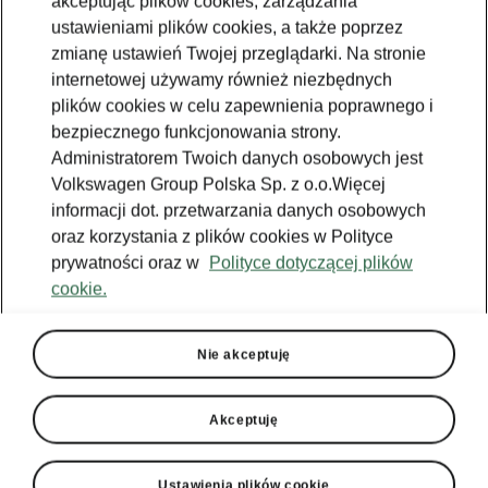
akceptując plików cookies, zarządzania
ustawieniami plików cookies, a także poprzez
zmianę ustawień Twojej przeglądarki. Na stronie
internetowej używamy również niezbędnych
Język
plików cookies w celu zapewnienia poprawnego i
bezpiecznego funkcjonowania strony.
Administratorem Twoich danych osobowych jest
Pokaż
Volkswagen Group Polska Sp. z o.o.Więcej
informacji dot. przetwarzania danych osobowych
oraz korzystania z plików cookies w Polityce
prywatności oraz w
Polityce dotyczącej plików
cookie.
Nie akceptuję
Pomoc
801234234
Akceptuję
Email
kontakt@skoda.pl
Ustawienia plików cookie