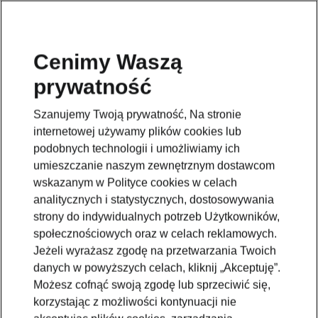
Cenimy Waszą
prywatność
WRÓĆ DO MODELI
Szanujemy Twoją prywatność, Na stronie
internetowej używamy plików cookies lub
Kodiaq - Podręczniki
podobnych technologii i umożliwiamy ich
umieszczanie naszym zewnętrznym dostawcom
wskazanym w Polityce cookies w celach
Parametry wyszukiwania
analitycznych i statystycznych, dostosowywania
strony do indywidualnych potrzeb Użytkowników,
Okres produkcyjny
społecznościowych oraz w celach reklamowych.
2026/8
Jeżeli wyrażasz zgodę na przetwarzania Twoich
danych w powyższych celach, kliknij „Akceptuję”.
Możesz cofnąć swoją zgodę lub sprzeciwić się,
korzystając z możliwości kontynuacji nie
Rynek