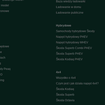
Baza wiedzy ładowarki
r model
Ładowanie w domu
ezonowe
Ładowanie publiczne
Hybrydowe
Samochody hybrydowe Škody
Napęd hybrydowy PHEV
Napęd hybrydowy MHEV
apędowe
Škoda Superb Combi PHEV
ce
Škoda Superb PHEV
iach
Škoda Kodiaq PHEV
q
ody Peaq
4x4
 O
Wszystko o 4x4
ing
Czym jest i jak działa napęd 4x4?
Škoda Kodiaq
Škoda Superb
Škoda Octavia