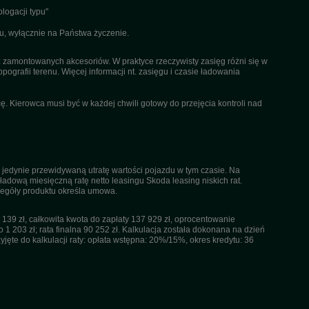
logacji typu"
u, wyłącznie na Państwa życzenie.
az zamontowanych akcesoriów. W praktyce rzeczywisty zasięg różni się w
pografii terenu. Więcej informacji nt. zasięgu i czasie ładowania
. Kierowca musi być w każdej chwili gotowy do przejęcia kontroli nad
 jedynie przewidywaną utratę wartości pojazdu w tym czasie. Na
dową miesięczną ratę netto leasingu Skoda leasing niskich rat.
czegóły produktu określa umowa.
39 zł, całkowita kwota do zapłaty 137 929 zł, oprocentowanie
 1 203 zł; rata finalna 90 252 zł. Kalkulacja została dokonana na dzień
ęte do kalkulacji raty: opłata wstępna: 20%/15%, okres kredytu: 36