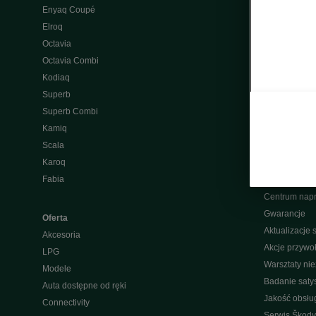
Enyaq Coupé
Ładowanie pu
Elroq
Naprawa po
Octavia
Wypad wakac
Octavia Combi
Aplikacja My
Kodiaq
Pakiety serw
Superb
Przeglądy
Superb Combi
Oryginalne cz
Kamiq
Program raba
Scala
Usługi sezo
Karoq
Ochrona pog
Fabia
Gwarancja Mo
Centrum nap
Gwarancje
Oferta
Aktualizacje
Akcesoria
Akcje przywo
LPG
Warsztaty ni
Modele
Badanie saty
Auta dostępne od ręki
Jakość obsłu
Connectivity
Serwis Škody