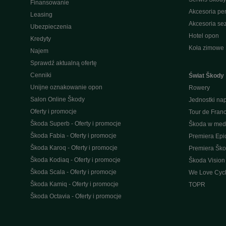
Finansowanie
Akcesoria pe
Leasing
Akcesoria s
Ubezpieczenia
Hotel opon
Kredyty
Koła zimowe
Najem
Sprawdź aktualną ofertę
Cenniki
Świat Škody
Unijne oznakowanie opon
Rowery
Salon Online Škody
Jednostki n
Oferty i promocje
Tour de Fran
Škoda Superb - Oferty i promocje
Škoda w med
Škoda Fabia - Oferty i promocje
Premiera Epi
Škoda Karoq - Oferty i promocje
Premiera Šk
Škoda Kodiaq - Oferty i promocje
Škoda Vision
Škoda Scala - Oferty i promocje
We Love Cycl
Škoda Kamiq - Oferty i promocje
TOPR
Škoda Octavia - Oferty i promocje