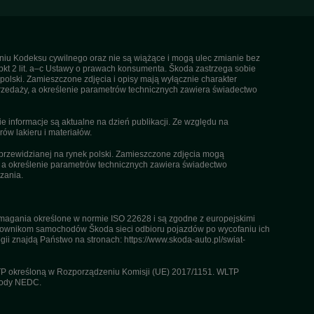
ieniu Kodeksu cywilnego oraz nie są wiążące i mogą ulec zmianie bez
pkt 2 lit. a–c Ustawy o prawach konsumenta. Škoda zastrzega sobie
olski. Zamieszczone zdjęcia i opisy mają wyłącznie charakter
rzedaży, a określenie parametrów technicznych zawiera świadectwo
informacje są aktualne na dzień publikacji. Ze względu na
ów lakieru i materiałów.
przewidzianej na rynek polski. Zamieszczone zdjęcia mogą
, a określenie parametrów technicznych zawiera świadectwo
zania.
agania określone w normie ISO 22628 i są zgodne z europejskimi
kownikom samochodów Škoda sieci odbioru pojazdów po wycofaniu ich
gii znajdą Państwo na stronach: https://www.skoda-auto.pl/swiat-
TP określoną w Rozporządzeniu Komisji (UE) 2017/1151. WLTP
etody NEDC.