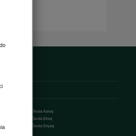
 do
ci
Škoda Karoq
Škoda Elroq
Škoda Enyaq
ia