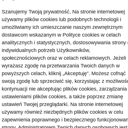
Pokaż
Szanujemy Twoją prywatność, Na stronie internetowej
używamy plików cookies lub podobnych technologii i
umożliwiamy ich umieszczanie naszym zewnętrznym
dostawcom wskazanym w Polityce cookies w celach
analitycznych i statystycznych, dostosowywania strony
indywidualnych potrzeb Użytkowników,
społecznościowych oraz w celach reklamowych. Jeżeli
 kontaktowe
wyrażasz zgodę na przetwarzania Twoich danych w
powyższych celach, kliknij „Akceptuję”. Możesz cofnąć
swoją zgodę lub sprzeciwić się, korzystając z możliwoś
gurator
Newsletter
kontynuacji nie akceptując plików cookies, zarządzania
ustawieniami plików cookies, a także poprzez zmianę
ustawień Twojej przeglądarki. Na stronie internetowej
Facebook
używamy również niezbędnych plików cookies w celu
odę - porady
Instagram
YouTube
zapewnienia poprawnego i bezpiecznego funkcjonowan
ct
YouTube shorts
strony. Administratorem Twoich danych osobowych jest