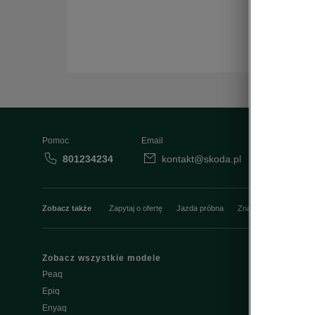
Pomoc
Email
801234234
kontakt@skoda.pl
Dane
Zobacz także
Zapytaj o ofertę
Jazda próbna
Znajdź salon
Konfi
Zobacz wszystkie modele
Właściciel
Peaq
W trosce o Šk
Epiq
Do pobrania
Enyaq
Škoda Conne