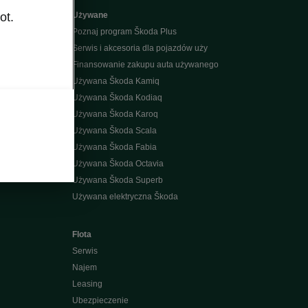
ot.
Używane
Poznaj program Škoda Plus
Serwis i akcesoria dla pojazdów uży
Finansowanie zakupu auta używanego
Używana Škoda Kamiq
Używana Škoda Kodiaq
k
Używana Škoda Karoq
Używana Škoda Scala
Używana Škoda Fabia
Używana Škoda Octavia
Używana Škoda Superb
Używana elektryczna Škoda
Flota
Serwis
Najem
Leasing
Ubezpieczenie