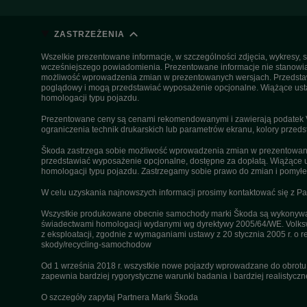
ZASTRZEŻENIA
Wszelkie prezentowane informacje, w szczególności zdjęcia, wykresy, s
wcześniejszego powiadomienia. Prezentowane informacje nie stanowią z
możliwość wprowadzenia zmian w prezentowanych wersjach. Przedstawio
poglądowy i mogą przedstawiać wyposażenie opcjonalne. Wiążące ustal
homologacji typu pojazdu.
Prezentowane ceny są cenami rekomendowanymi i zawierają podatek VA
ograniczenia technik drukarskich lub parametrów ekranu, kolory przeds
Škoda zastrzega sobie możliwość wprowadzenia zmian w prezentowanyc
przedstawiać wyposażenie opcjonalne, dostępne za dopłatą. Wiążące u
homologacji typu pojazdu. Zastrzegamy sobie prawo do zmian i pomyłek
W celu uzyskania najnowszych informacji prosimy kontaktować się z P
Wszystkie produkowane obecnie samochody marki Škoda są wykonywane
świadectwami homologacji wydanymi wg dyrektywy 2005/64/WE. Volksw
z eksploatacji, zgodnie z wymaganiami ustawy z 20 stycznia 2005 r. o r
skody/recycling-samochodow
Od 1 września 2018 r. wszystkie nowe pojazdy wprowadzane do obrot
zapewnia bardziej rygorystyczne warunki badania i bardziej realistycz
O szczegóły zapytaj Partnera Marki Škoda