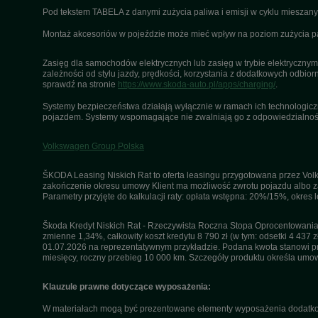
Pod tekstem TABELA z danymi zużycia paliwa i emisji w cyklu miesza
Montaż akcesoriów w pojeździe może mieć wpływ na poziom zużycia pali
Zasięg dla samochodów elektrycznych lub zasięg w trybie elektrycznym 
zależności od stylu jazdy, prędkości, korzystania z dodatkowych odbiorn
sprawdź na stronie
https://www.skoda-auto.pl/apps/charging/
.
Systemy bezpieczeństwa działają wyłącznie w ramach ich technologiczny
pojazdem. Systemy wspomagające nie zwalniają go z odpowiedzialnośc
Volkswagen Group Polska
ŠKODA Leasing Niskich Rat to oferta leasingu przygotowana przez Volk
zakończenie okresu umowy Klient ma możliwość zwrotu pojazdu albo za
Parametry przyjęte do kalkulacji raty: opłata wstępna: 20%/15%, okres
Škoda Kredyt Niskich Rat - Rzeczywista Roczna Stopa Oprocentowania 
zmienne 1,34%, całkowity koszt kredytu 8 790 zł (w tym: odsetki 4 437 z
01.07.2026 na reprezentatywnym przykładzie. Podana kwota stanowi przy
miesięcy, roczny przebieg 10 000 km. Szczegóły produktu określa umo
Klauzule prawne dotyczące wyposażenia:
W materiałach mogą być prezentowane elementy wyposażenia dodatkow