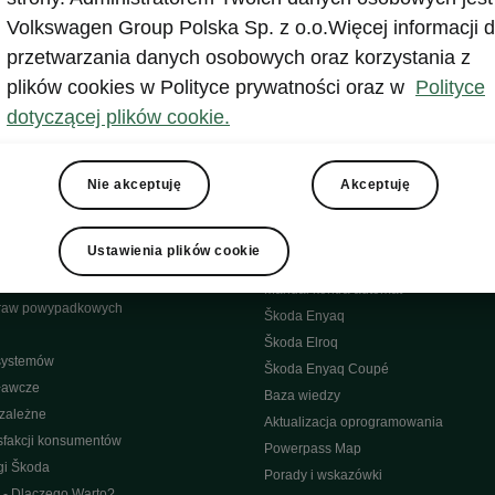
bliczne
Aplikacja MyŠkoda
Volkswagen Group Polska Sp. z o.o.Więcej informacji d
wypadkowa
Historia
przetwarzania danych osobowych oraz korzystania z
yjny
Środowisko
plików cookies w Polityce prywatności oraz w
Polityce
Škoda
dotyczącej plików cookie.
isowe
Elektryczne
Samochody Elektryczne Škody
ęści
Nowości w elektrycznych modelach Š
Nie akceptuję
Akceptuję
towy 4Service
Akumulator i bezpieczeństwo
nowe
Elektrominuta
Ustawienia plików cookie
warancyjna
Dopłata do zakupu aut elektrycznych
bilności (assistance)
Manual kontra automat
raw powypadkowych
Škoda Enyaq
Škoda Elroq
 systemów
Škoda Enyaq Coupé
ławcze
Baza wiedzy
ezależne
Aktualizacja oprogramowania
sfakcji konsumentów
Powerpass Map
gi Škoda
Porady i wskazówki
 - Dlaczego Warto?