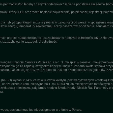
nym per model Pod tabelą z danymi dodatkowo "Dane na podstawie świadectw homo
wa i emisji CO2 oraz może nastąpić najwcześniej po pierwszej rejestracji pojazd
dla hybryd typu Plug-In może się różnić w zależności od wersji i wyposażenia or
ików energii, temperatury zewnętrznej, liczby pasażerów, obciążenia ładunkiem i to
ch granic i nadal niezbędne jest zachowanie należytej ostrożności przez kierowcę
i za zachowanie szczególnej ostrożności
swagen Financial Services Polska sp. z o.o. Suma spłat w okresie umowy pokrywa
trzymania go za zapłatą kwoty określonej w umowie. Podana kwota stanowi przykła
 leasingu: 36 miesięcy, roczny przebieg 10 000 km. Oferta dla przedsiębiorców. Sz
(RRSO) wynosi 2,74%, całkowita kwota kredytu (bez kredytowanych kosztów) 129 1
ł, ubezpieczenie komunikacyjne na 1. rok 4 353 zł), 36 miesięcznych rat równych po
kładową miesięczną ratę brutto kredytu Škoda Kredyt Niskich Rat. Parametry przyj
wa.
ego, opcjonalnego lub niedostępnego w ofercie w Polsce.