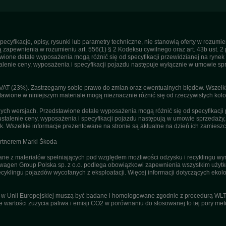
pecyfikacje, opisy, rysunki lub parametry techniczne, nie stanowią oferty w rozum
apewnienia w rozumieniu art. 556(1) § 2 Kodeksu cywilnego oraz art. 43b ust. 2 
ne detale wyposażenia mogą różnić się od specyfikacji przewidzianej na rynek p
enie ceny, wyposażenia i specyfikacji pojazdu następuje wyłącznie w umowie sp
T (23%). Zastrzegamy sobie prawo do zmian oraz ewentualnych błędów. Wszelkie 
tawione w niniejszym materiale mogą nieznacznie różnić się od rzeczywistych kolor
h wersjach. Przedstawione detale wyposażenia mogą różnić się od specyfikacji 
stalenie ceny, wyposażenia i specyfikacji pojazdu następują w umowie sprzedaży
. Wszelkie informacje prezentowane na stronie są aktualne na dzień ich zamieszc
artnerem Marki Škoda
 z materiałów spełniających pod względem możliwości odzysku i recyklingu wym
agen Group Polska sp. z o.o. podlega obowiązkowi zapewnienia wszystkim użyt
ecyklingu pojazdów wycofanych z eksploatacji. Więcej informacji dotyczących ekolo
u w Unii Europejskiej muszą być badane i homologowane zgodnie z procedurą WL
ne wartości zużycia paliwa i emisji CO2 w porównaniu do stosowanej to tej pory m