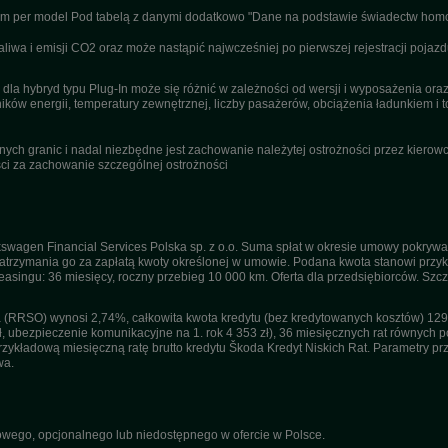
nym per model Pod tabelą z danymi dodatkowo "Dane na podstawie świadectw homo
wa i emisji CO2 oraz może nastąpić najwcześniej po pierwszej rejestracji pojazd
dla hybryd typu Plug-In może się różnić w zależności od wersji i wyposażenia or
ików energii, temperatury zewnętrznej, liczby pasażerów, obciążenia ładunkiem i to
ch granic i nadal niezbędne jest zachowanie należytej ostrożności przez kierowcę
i za zachowanie szczególnej ostrożności
swagen Financial Services Polska sp. z o.o. Suma spłat w okresie umowy pokrywa
trzymania go za zapłatą kwoty określonej w umowie. Podana kwota stanowi przykła
 leasingu: 36 miesięcy, roczny przebieg 10 000 km. Oferta dla przedsiębiorców. Sz
(RRSO) wynosi 2,74%, całkowita kwota kredytu (bez kredytowanych kosztów) 129 1
ł, ubezpieczenie komunikacyjne na 1. rok 4 353 zł), 36 miesięcznych rat równych po
kładową miesięczną ratę brutto kredytu Škoda Kredyt Niskich Rat. Parametry przyj
wa.
ego, opcjonalnego lub niedostępnego w ofercie w Polsce.