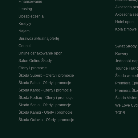
Finansowanie
Akcesoria pe
Leasing
Akcesoria s
Ubezpieczenia
Hotel opon
Kredyty
Koła zimowe
Najem
Sprawdź aktualną ofertę
Cenniki
Świat Škody
Unijne oznakowanie opon
Rowery
Salon Online Škody
Jednostki n
Oferty i promocje
Tour de Fran
Škoda Superb - Oferty i promocje
Škoda w med
Škoda Fabia - Oferty i promocje
Premiera Epi
Škoda Karoq - Oferty i promocje
Premiera Šk
Škoda Kodiaq - Oferty i promocje
Škoda Vision
Škoda Scala - Oferty i promocje
We Love Cycl
Škoda Kamiq - Oferty i promocje
TOPR
Škoda Octavia - Oferty i promocje