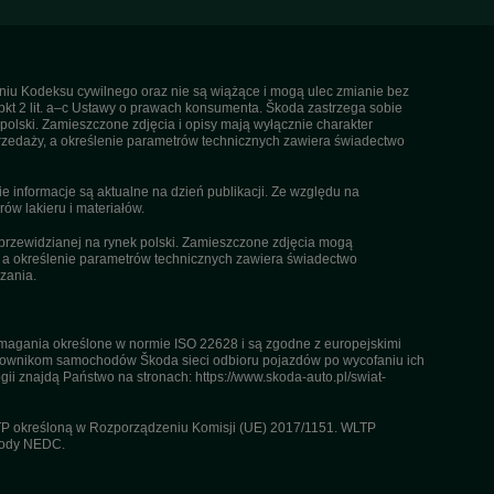
ieniu Kodeksu cywilnego oraz nie są wiążące i mogą ulec zmianie bez
pkt 2 lit. a–c Ustawy o prawach konsumenta. Škoda zastrzega sobie
olski. Zamieszczone zdjęcia i opisy mają wyłącznie charakter
rzedaży, a określenie parametrów technicznych zawiera świadectwo
informacje są aktualne na dzień publikacji. Ze względu na
ów lakieru i materiałów.
przewidzianej na rynek polski. Zamieszczone zdjęcia mogą
, a określenie parametrów technicznych zawiera świadectwo
zania.
agania określone w normie ISO 22628 i są zgodne z europejskimi
kownikom samochodów Škoda sieci odbioru pojazdów po wycofaniu ich
gii znajdą Państwo na stronach: https://www.skoda-auto.pl/swiat-
TP określoną w Rozporządzeniu Komisji (UE) 2017/1151. WLTP
etody NEDC.