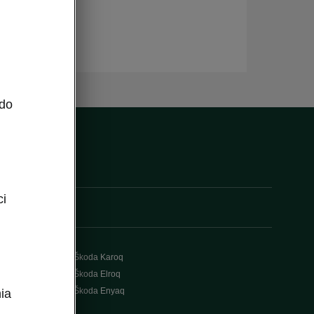
 do
ci
Škoda Karoq
Škoda Elroq
Škoda Enyaq
ia