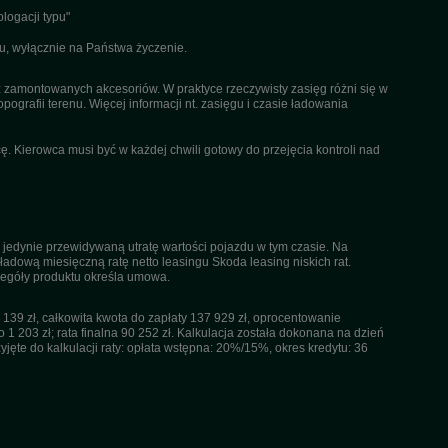
logacji typu"
u, wyłącznie na Państwa życzenie.
az zamontowanych akcesoriów. W praktyce rzeczywisty zasięg różni się w
pografii terenu. Więcej informacji nt. zasięgu i czasie ładowania
. Kierowca musi być w każdej chwili gotowy do przejęcia kontroli nad
 jedynie przewidywaną utratę wartości pojazdu w tym czasie. Na
dową miesięczną ratę netto leasingu Skoda leasing niskich rat.
czegóły produktu określa umowa.
39 zł, całkowita kwota do zapłaty 137 929 zł, oprocentowanie
 1 203 zł; rata finalna 90 252 zł. Kalkulacja została dokonana na dzień
ęte do kalkulacji raty: opłata wstępna: 20%/15%, okres kredytu: 36