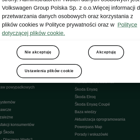
bliczne
Aplikacja MyŠkoda
Volkswagen Group Polska Sp. z o.o.Więcej informacji d
wypadkowa
Historia
przetwarzania danych osobowych oraz korzystania z
yjny
Środowisko
plików cookies w Polityce prywatności oraz w
Polityce
Škoda
dotyczącej plików cookie.
isowe
Elektryczne
Samochody Elektryczne Škody
ęści
Nowości w elektrycznych modelach Š
Nie akceptuję
Akceptuję
towy 4Service
Akumulator i bezpieczeństwo
nowe
Elektrominuta
Ustawienia plików cookie
warancyjna
Dopłata do zakupu aut elektrycznych
bilności (assistance)
Manual kontra automat
raw powypadkowych
Škoda Enyaq
Škoda Elroq
 systemów
Škoda Enyaq Coupé
ławcze
Baza wiedzy
ezależne
Aktualizacja oprogramowania
sfakcji konsumentów
Powerpass Map
gi Škoda
Porady i wskazówki
 - Dlaczego Warto?