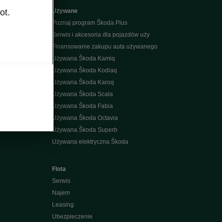
ot.
Używane
Poznaj program Škoda Plus
Serwis i akcesoria dla pojazdów uży
Finansowanie zakupu auta używanego
Używana Škoda Kamiq
Używana Škoda Kodiaq
k
Używana Škoda Karoq
Używana Škoda Scala
Używana Škoda Fabia
Używana Škoda Octavia
Używana Škoda Superb
Używana elektryczna Škoda
Flota
Serwis
Najem
Leasing
Ubezpieczenie