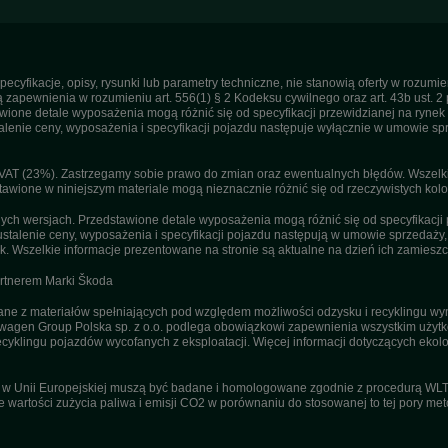
pecyfikacje, opisy, rysunki lub parametry techniczne, nie stanowią oferty w rozum
apewnienia w rozumieniu art. 556(1) § 2 Kodeksu cywilnego oraz art. 43b ust. 2 
ne detale wyposażenia mogą różnić się od specyfikacji przewidzianej na rynek p
enie ceny, wyposażenia i specyfikacji pojazdu następuje wyłącznie w umowie sp
T (23%). Zastrzegamy sobie prawo do zmian oraz ewentualnych błędów. Wszelkie 
tawione w niniejszym materiale mogą nieznacznie różnić się od rzeczywistych kolor
h wersjach. Przedstawione detale wyposażenia mogą różnić się od specyfikacji 
stalenie ceny, wyposażenia i specyfikacji pojazdu następują w umowie sprzedaży
. Wszelkie informacje prezentowane na stronie są aktualne na dzień ich zamieszc
artnerem Marki Škoda
 z materiałów spełniających pod względem możliwości odzysku i recyklingu wym
agen Group Polska sp. z o.o. podlega obowiązkowi zapewnienia wszystkim użyt
ecyklingu pojazdów wycofanych z eksploatacji. Więcej informacji dotyczących ekolo
u w Unii Europejskiej muszą być badane i homologowane zgodnie z procedurą WL
ne wartości zużycia paliwa i emisji CO2 w porównaniu do stosowanej to tej pory m