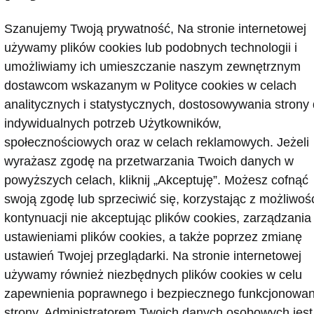
Pokaż
Szanujemy Twoją prywatność, Na stronie internetowej
używamy plików cookies lub podobnych technologii i
umożliwiamy ich umieszczanie naszym zewnętrznym
dostawcom wskazanym w Polityce cookies w celach
analitycznych i statystycznych, dostosowywania strony
indywidualnych potrzeb Użytkowników,
społecznościowych oraz w celach reklamowych. Jeżeli
 kontaktowe
wyrażasz zgodę na przetwarzania Twoich danych w
powyższych celach, kliknij „Akceptuję”. Możesz cofnąć
swoją zgodę lub sprzeciwić się, korzystając z możliwoś
gurator
Newsletter
kontynuacji nie akceptując plików cookies, zarządzania
ustawieniami plików cookies, a także poprzez zmianę
ustawień Twojej przeglądarki. Na stronie internetowej
Facebook
używamy również niezbędnych plików cookies w celu
odę - porady
Instagram
YouTube
zapewnienia poprawnego i bezpiecznego funkcjonowan
ct
YouTube shorts
strony. Administratorem Twoich danych osobowych jest