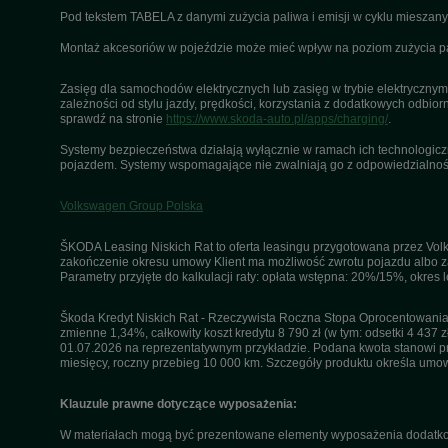
Pod tekstem TABELA z danymi zużycia paliwa i emisji w cyklu miesza
Montaż akcesoriów w pojeździe może mieć wpływ na poziom zużycia pali
Zasięg dla samochodów elektrycznych lub zasięg w trybie elektrycznym 
zależności od stylu jazdy, prędkości, korzystania z dodatkowych odbiorn
sprawdź na stronie
https://www.skoda-auto.pl/apps/charging/
.
Systemy bezpieczeństwa działają wyłącznie w ramach ich technologiczny
pojazdem. Systemy wspomagające nie zwalniają go z odpowiedzialnośc
Volkswagen Group Polska
ŠKODA Leasing Niskich Rat to oferta leasingu przygotowana przez Volk
zakończenie okresu umowy Klient ma możliwość zwrotu pojazdu albo za
Parametry przyjęte do kalkulacji raty: opłata wstępna: 20%/15%, okres
Škoda Kredyt Niskich Rat - Rzeczywista Roczna Stopa Oprocentowania 
zmienne 1,34%, całkowity koszt kredytu 8 790 zł (w tym: odsetki 4 437 z
01.07.2026 na reprezentatywnym przykładzie. Podana kwota stanowi przy
miesięcy, roczny przebieg 10 000 km. Szczegóły produktu określa umo
Klauzule prawne dotyczące wyposażenia:
W materiałach mogą być prezentowane elementy wyposażenia dodatkow