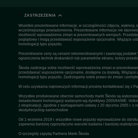
ZASTRZEŻENIA
Wszelkie prezentowane informacje, w szczególności zdjęcia, wykresy, s
wcześniejszego powiadomienia. Prezentowane informacje nie stanowią z
możliwość wprowadzenia zmian w prezentowanych wersjach. Przedstawio
poglądowy i mogą przedstawiać wyposażenie opcjonalne. Wiążące ustal
homologacji typu pojazdu.
Prezentowane ceny są cenami rekomendowanymi i zawierają podatek VA
ograniczenia technik drukarskich lub parametrów ekranu, kolory przeds
Škoda zastrzega sobie możliwość wprowadzenia zmian w prezentowanyc
przedstawiać wyposażenie opcjonalne, dostępne za dopłatą. Wiążące u
homologacji typu pojazdu. Zastrzegamy sobie prawo do zmian i pomyłek
W celu uzyskania najnowszych informacji prosimy kontaktować się z P
Wszystkie produkowane obecnie samochody marki Škoda są wykonywane
świadectwami homologacji wydanymi wg dyrektywy 2005/64/WE. Volksw
z eksploatacji, zgodnie z wymaganiami ustawy z 20 stycznia 2005 r. o r
skody/recycling-samochodow
Od 1 września 2018 r. wszystkie nowe pojazdy wprowadzane do obrot
zapewnia bardziej rygorystyczne warunki badania i bardziej realistycz
O szczegóły zapytaj Partnera Marki Škoda