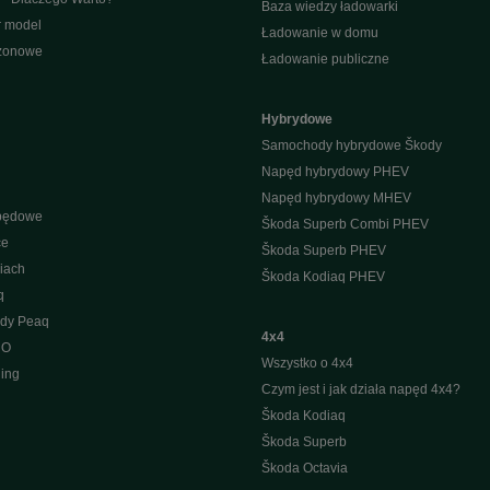
Baza wiedzy ładowarki
r model
Ładowanie w domu
ezonowe
Ładowanie publiczne
Hybrydowe
Samochody hybrydowe Škody
Napęd hybrydowy PHEV
Napęd hybrydowy MHEV
apędowe
Škoda Superb Combi PHEV
ce
Škoda Superb PHEV
iach
Škoda Kodiaq PHEV
q
ody Peaq
4x4
 O
Wszystko o 4x4
ing
Czym jest i jak działa napęd 4x4?
Škoda Kodiaq
Škoda Superb
Škoda Octavia