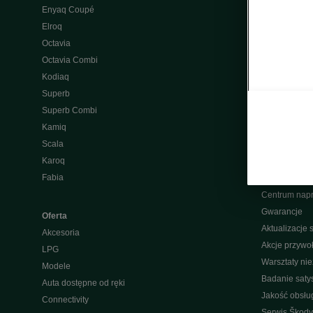
Enyaq Coupé
Ładowanie pu
Elroq
Naprawa po
Octavia
Wypad wakac
Octavia Combi
Aplikacja My
Kodiaq
Pakiety serw
Superb
Przeglądy
Superb Combi
Oryginalne cz
Kamiq
Program raba
Scala
Usługi sezo
Karoq
Ochrona pog
Fabia
Gwarancja Mo
Centrum nap
Gwarancje
Oferta
Aktualizacje
Akcesoria
Akcje przywo
LPG
Warsztaty ni
Modele
Badanie saty
Auta dostępne od ręki
Jakość obsłu
Connectivity
Serwis Škody