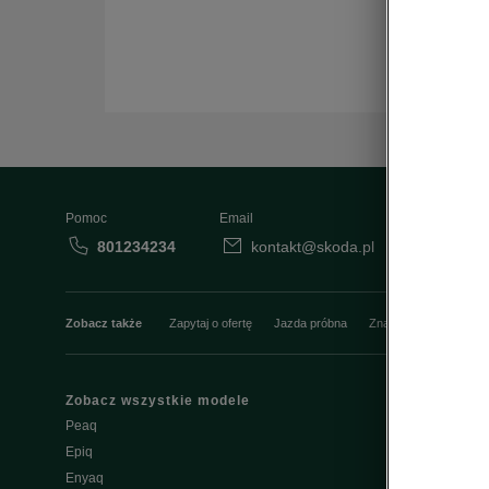
Pomoc
Email
801234234
kontakt@skoda.pl
Dane
Zobacz także
Zapytaj o ofertę
Jazda próbna
Znajdź salon
Konfi
Zobacz wszystkie modele
Właściciel
Peaq
W trosce o Šk
Epiq
Do pobrania
Enyaq
Škoda Conne