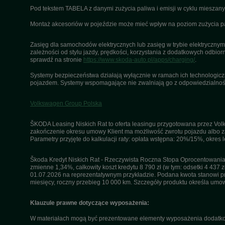
Pod tekstem TABELA z danymi zużycia paliwa i emisji w cyklu miesza
Montaż akcesoriów w pojeździe może mieć wpływ na poziom zużycia pali
Zasięg dla samochodów elektrycznych lub zasięg w trybie elektrycznym 
zależności od stylu jazdy, prędkości, korzystania z dodatkowych odbiorn
sprawdź na stronie
https://www.skoda-auto.pl/apps/charging/
.
Systemy bezpieczeństwa działają wyłącznie w ramach ich technologiczny
pojazdem. Systemy wspomagające nie zwalniają go z odpowiedzialnośc
Volkswagen Group Polska
ŠKODA Leasing Niskich Rat to oferta leasingu przygotowana przez Volk
zakończenie okresu umowy Klient ma możliwość zwrotu pojazdu albo za
Parametry przyjęte do kalkulacji raty: opłata wstępna: 20%/15%, okres
Škoda Kredyt Niskich Rat - Rzeczywista Roczna Stopa Oprocentowania 
zmienne 1,34%, całkowity koszt kredytu 8 790 zł (w tym: odsetki 4 437 z
01.07.2026 na reprezentatywnym przykładzie. Podana kwota stanowi przy
miesięcy, roczny przebieg 10 000 km. Szczegóły produktu określa umo
Klauzule prawne dotyczące wyposażenia:
W materiałach mogą być prezentowane elementy wyposażenia dodatkow