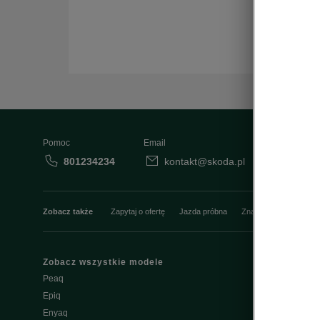
Pomoc
Email
801234234
kontakt@skoda.pl
Dane
Zobacz także
Zapytaj o ofertę
Jazda próbna
Znajdź salon
Konfi
Zobacz wszystkie modele
Właściciel
Peaq
W trosce o Šk
Epiq
Do pobrania
Enyaq
Škoda Conne