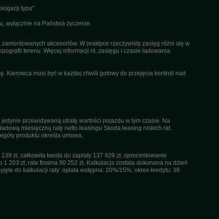
logacji typu"
u, wyłącznie na Państwa życzenie.
az zamontowanych akcesoriów. W praktyce rzeczywisty zasięg różni się w
pografii terenu. Więcej informacji nt. zasięgu i czasie ładowania
. Kierowca musi być w każdej chwili gotowy do przejęcia kontroli nad
 jedynie przewidywaną utratę wartości pojazdu w tym czasie. Na
dową miesięczną ratę netto leasingu Skoda leasing niskich rat.
czegóły produktu określa umowa.
39 zł, całkowita kwota do zapłaty 137 929 zł, oprocentowanie
 1 203 zł; rata finalna 90 252 zł. Kalkulacja została dokonana na dzień
ęte do kalkulacji raty: opłata wstępna: 20%/15%, okres kredytu: 36