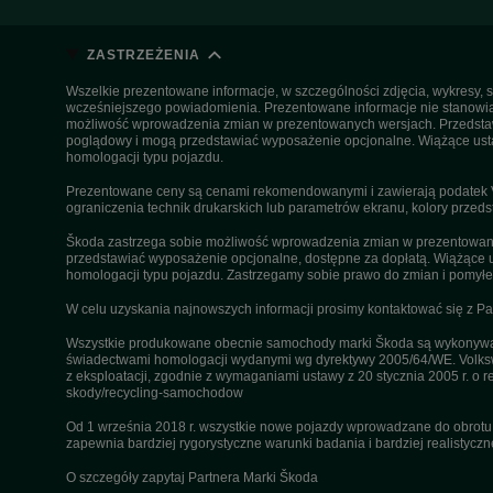
ZASTRZEŻENIA
Wszelkie prezentowane informacje, w szczególności zdjęcia, wykresy, s
wcześniejszego powiadomienia. Prezentowane informacje nie stanowią z
możliwość wprowadzenia zmian w prezentowanych wersjach. Przedstawio
poglądowy i mogą przedstawiać wyposażenie opcjonalne. Wiążące ustal
homologacji typu pojazdu.
Prezentowane ceny są cenami rekomendowanymi i zawierają podatek VA
ograniczenia technik drukarskich lub parametrów ekranu, kolory przeds
Škoda zastrzega sobie możliwość wprowadzenia zmian w prezentowanyc
przedstawiać wyposażenie opcjonalne, dostępne za dopłatą. Wiążące u
homologacji typu pojazdu. Zastrzegamy sobie prawo do zmian i pomyłek
W celu uzyskania najnowszych informacji prosimy kontaktować się z P
Wszystkie produkowane obecnie samochody marki Škoda są wykonywane
świadectwami homologacji wydanymi wg dyrektywy 2005/64/WE. Volksw
z eksploatacji, zgodnie z wymaganiami ustawy z 20 stycznia 2005 r. o r
skody/recycling-samochodow
Od 1 września 2018 r. wszystkie nowe pojazdy wprowadzane do obrot
zapewnia bardziej rygorystyczne warunki badania i bardziej realistycz
O szczegóły zapytaj Partnera Marki Škoda