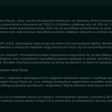
pecyfikacje, opisy, rysunki lub parametry techniczne, nie stanowią oferty w rozum
apewnienia w rozumieniu art. 556(1) § 2 Kodeksu cywilnego oraz art. 43b ust. 2 
ne detale wyposażenia mogą różnić się od specyfikacji przewidzianej na rynek p
enie ceny, wyposażenia i specyfikacji pojazdu następuje wyłącznie w umowie sp
T (23%). Zastrzegamy sobie prawo do zmian oraz ewentualnych błędów. Wszelkie 
tawione w niniejszym materiale mogą nieznacznie różnić się od rzeczywistych kolor
h wersjach. Przedstawione detale wyposażenia mogą różnić się od specyfikacji 
stalenie ceny, wyposażenia i specyfikacji pojazdu następują w umowie sprzedaży
. Wszelkie informacje prezentowane na stronie są aktualne na dzień ich zamieszc
artnerem Marki Škoda
 z materiałów spełniających pod względem możliwości odzysku i recyklingu wym
agen Group Polska sp. z o.o. podlega obowiązkowi zapewnienia wszystkim użyt
ecyklingu pojazdów wycofanych z eksploatacji. Więcej informacji dotyczących ekolo
u w Unii Europejskiej muszą być badane i homologowane zgodnie z procedurą WL
ne wartości zużycia paliwa i emisji CO2 w porównaniu do stosowanej to tej pory m