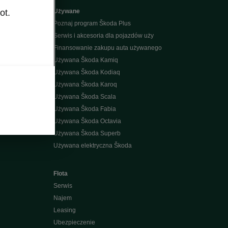
ot.
Używane
Poznaj program Škoda Plus
Serwis i akcesoria dla pojazdów uży
Finansowanie zakupu auta używanego
Używana Škoda Kamiq
Używana Škoda Kodiaq
k
Używana Škoda Karoq
Używana Škoda Scala
Używana Škoda Fabia
Używana Škoda Octavia
Używana Škoda Superb
Używana elektryczna Škoda
Flota
Serwis
Najem
Leasing
Ubezpieczenie