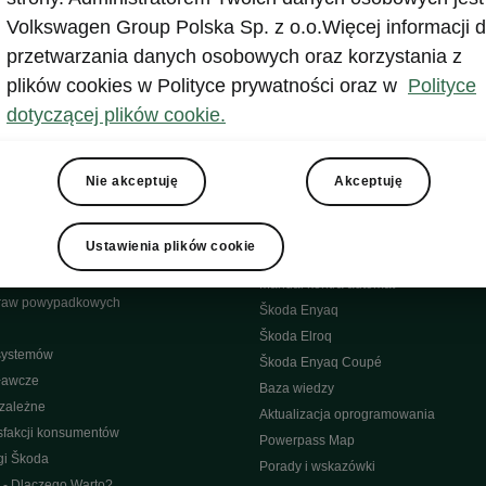
bliczne
Aplikacja MyŠkoda
Volkswagen Group Polska Sp. z o.o.Więcej informacji d
wypadkowa
Historia
przetwarzania danych osobowych oraz korzystania z
yjny
Środowisko
plików cookies w Polityce prywatności oraz w
Polityce
Škoda
dotyczącej plików cookie.
isowe
Elektryczne
Samochody Elektryczne Škody
ęści
Nowości w elektrycznych modelach Š
Nie akceptuję
Akceptuję
towy 4Service
Akumulator i bezpieczeństwo
nowe
Elektrominuta
Ustawienia plików cookie
warancyjna
Dopłata do zakupu aut elektrycznych
bilności (assistance)
Manual kontra automat
raw powypadkowych
Škoda Enyaq
Škoda Elroq
 systemów
Škoda Enyaq Coupé
ławcze
Baza wiedzy
ezależne
Aktualizacja oprogramowania
sfakcji konsumentów
Powerpass Map
gi Škoda
Porady i wskazówki
 - Dlaczego Warto?