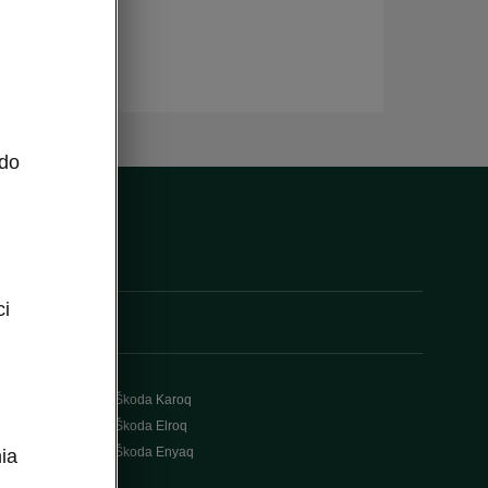
 do
ci
Škoda Karoq
Škoda Elroq
Škoda Enyaq
ia