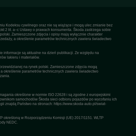
ieniu Kodeksu cywilnego oraz nie są wiążące i mogą ulec zmianie bez
pkt 2 lit. a–c Ustawy o prawach konsumenta. Škoda zastrzega sobie
olski. Zamieszczone zdjęcia i opisy mają wyłącznie charakter
rzedaży, a określenie parametrów technicznych zawiera świadectwo
informacje są aktualne na dzień publikacji. Ze względu na
ów lakieru i materiałów.
przewidzianej na rynek polski. Zamieszczone zdjęcia mogą
, a określenie parametrów technicznych zawiera świadectwo
zania.
agania określone w normie ISO 22628 i są zgodne z europejskimi
kownikom samochodów Škoda sieci odbioru pojazdów po wycofaniu ich
gii znajdą Państwo na stronach: https://www.skoda-auto.pl/swiat-
TP określoną w Rozporządzeniu Komisji (UE) 2017/1151. WLTP
etody NEDC.