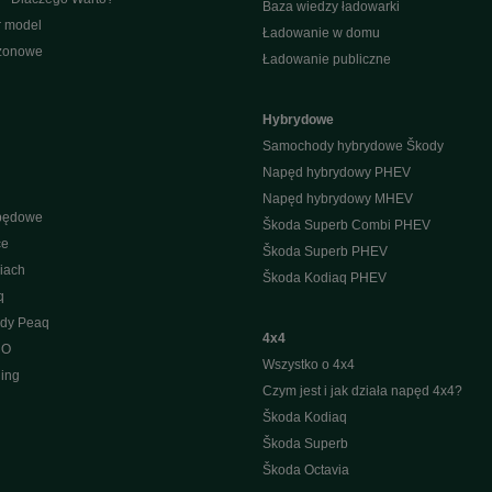
Baza wiedzy ładowarki
r model
Ładowanie w domu
ezonowe
Ładowanie publiczne
Hybrydowe
Samochody hybrydowe Škody
Napęd hybrydowy PHEV
Napęd hybrydowy MHEV
apędowe
Škoda Superb Combi PHEV
ce
Škoda Superb PHEV
iach
Škoda Kodiaq PHEV
q
ody Peaq
4x4
 O
Wszystko o 4x4
ing
Czym jest i jak działa napęd 4x4?
Škoda Kodiaq
Škoda Superb
Škoda Octavia