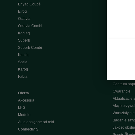
Enyaq Coupé
Ładowanie pu
Elroq
Naprawa po
Octavia
Wypad wakac
Octavia Combi
Aplikacja My
Kodiaq
Pakiety serw
Superb
Przeglądy
Superb Combi
Oryginalne cz
Kamiq
Program raba
Scala
Usługi sezo
Karoq
Ochrona pog
Fabia
Gwarancja Mo
Centrum nap
Gwarancje
Oferta
Aktualizacje
Akcesoria
Akcje przywo
LPG
Warsztaty ni
Modele
Badanie saty
Auta dostępne od ręki
Jakość obsłu
Connectivity
Serwis Škody