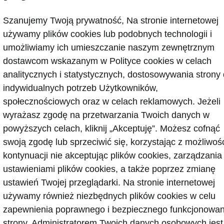
Pokaż
Szanujemy Twoją prywatność, Na stronie internetowej
używamy plików cookies lub podobnych technologii i
umożliwiamy ich umieszczanie naszym zewnętrznym
dostawcom wskazanym w Polityce cookies w celach
analitycznych i statystycznych, dostosowywania strony
indywidualnych potrzeb Użytkowników,
społecznościowych oraz w celach reklamowych. Jeżeli
 kontaktowe
wyrażasz zgodę na przetwarzania Twoich danych w
powyższych celach, kliknij „Akceptuję”. Możesz cofnąć
swoją zgodę lub sprzeciwić się, korzystając z możliwoś
gurator
Newsletter
kontynuacji nie akceptując plików cookies, zarządzania
ustawieniami plików cookies, a także poprzez zmianę
ustawień Twojej przeglądarki. Na stronie internetowej
Facebook
używamy również niezbędnych plików cookies w celu
odę - porady
Instagram
YouTube
zapewnienia poprawnego i bezpiecznego funkcjonowan
ct
YouTube shorts
strony. Administratorem Twoich danych osobowych jest