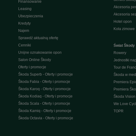
Finansowanie
Akcesoria pe
Leasing
Akcesoria s
Ubezpieczenia
Hotel opon
Kredyty
Koła zimowe
Najem
Sprawdź aktualną ofertę
Cenniki
Świat Škody
Unijne oznakowanie opon
Rowery
Salon Online Škody
Jednostki n
Oferty i promocje
Tour de Fran
Škoda Superb - Oferty i promocje
Škoda w med
Škoda Fabia - Oferty i promocje
Premiera Epi
Škoda Karoq - Oferty i promocje
Premiera Šk
Škoda Kodiaq - Oferty i promocje
Škoda Vision
Škoda Scala - Oferty i promocje
We Love Cycl
Škoda Kamiq - Oferty i promocje
TOPR
Škoda Octavia - Oferty i promocje