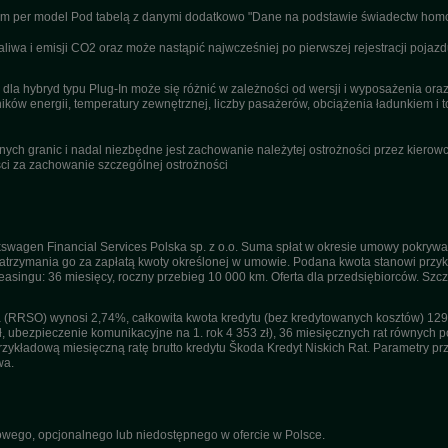
nym per model Pod tabelą z danymi dodatkowo "Dane na podstawie świadectw homo
wa i emisji CO2 oraz może nastąpić najwcześniej po pierwszej rejestracji pojazd
dla hybryd typu Plug-In może się różnić w zależności od wersji i wyposażenia or
ików energii, temperatury zewnętrznej, liczby pasażerów, obciążenia ładunkiem i to
ch granic i nadal niezbędne jest zachowanie należytej ostrożności przez kierowcę
i za zachowanie szczególnej ostrożności
swagen Financial Services Polska sp. z o.o. Suma spłat w okresie umowy pokrywa
trzymania go za zapłatą kwoty określonej w umowie. Podana kwota stanowi przykła
 leasingu: 36 miesięcy, roczny przebieg 10 000 km. Oferta dla przedsiębiorców. Sz
(RRSO) wynosi 2,74%, całkowita kwota kredytu (bez kredytowanych kosztów) 129 1
ł, ubezpieczenie komunikacyjne na 1. rok 4 353 zł), 36 miesięcznych rat równych po
kładową miesięczną ratę brutto kredytu Škoda Kredyt Niskich Rat. Parametry przyj
wa.
ego, opcjonalnego lub niedostępnego w ofercie w Polsce.