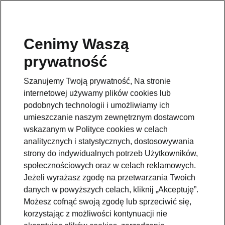
Cenimy Waszą
prywatność
WRÓĆ DO MODELI
Szanujemy Twoją prywatność, Na stronie
internetowej używamy plików cookies lub
Yeti - Podręczniki
podobnych technologii i umożliwiamy ich
umieszczanie naszym zewnętrznym dostawcom
wskazanym w Polityce cookies w celach
Parametry wyszukiwania
analitycznych i statystycznych, dostosowywania
strony do indywidualnych potrzeb Użytkowników,
Okres produkcyjny
społecznościowych oraz w celach reklamowych.
2017/5
Jeżeli wyrażasz zgodę na przetwarzania Twoich
danych w powyższych celach, kliknij „Akceptuję”.
Możesz cofnąć swoją zgodę lub sprzeciwić się,
korzystając z możliwości kontynuacji nie
Język