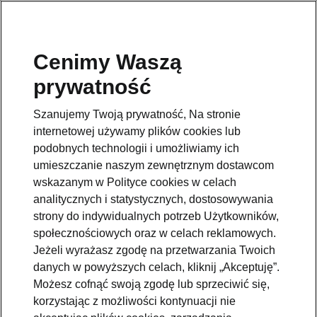
Cenimy Waszą
Pomoc
prywatność
801234234
Szanujemy Twoją prywatność, Na stronie
Email
internetowej używamy plików cookies lub
kontakt@skoda.pl
podobnych technologii i umożliwiamy ich
umieszczanie naszym zewnętrznym dostawcom
Dane kontaktowe
wskazanym w Polityce cookies w celach
analitycznych i statystycznych, dostosowywania
strony do indywidualnych potrzeb Użytkowników,
społecznościowych oraz w celach reklamowych.
Jeżeli wyrażasz zgodę na przetwarzania Twoich
danych w powyższych celach, kliknij „Akceptuję”.
Zobacz także
Możesz cofnąć swoją zgodę lub sprzeciwić się,
korzystając z możliwości kontynuacji nie
Zapytaj o ofertę