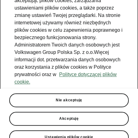
akceptując plików cookies, zarządzania
Jazda próbna
ustawieniami plików cookies, a także poprzez
zmianę ustawień Twojej przeglądarki. Na stronie
Znajdź salon
internetowej używamy również niezbędnych
plików cookies w celu zapewnienia poprawnego i
Konfigurator
bezpiecznego funkcjonowania strony.
Newsletter
Administratorem Twoich danych osobowych jest
Volkswagen Group Polska Sp. z o.o.Więcej
informacji dot. przetwarzania danych osobowych
oraz korzystania z plików cookies w Polityce
prywatności oraz w
Polityce dotyczącej plików
Facebook
Škoda Karoq
cookie.
Instagram
Škoda Elroq
Zobacz
Właściciel
wszystkie
YouTube
Škoda Enyaq
modele
W trosce o
Nie akceptuję
Škodę - porady
YouTube shorts
Peaq
Do pobrania
Aplikacja
Używane
Epiq
MyŠkoda
Akceptuję
Škoda Connect
Poznaj program
Enyaq
Historia
Škoda Plus
Ładowanie
publiczne
Enyaq Coupé
Środowisko
Ustawienia plików cookie