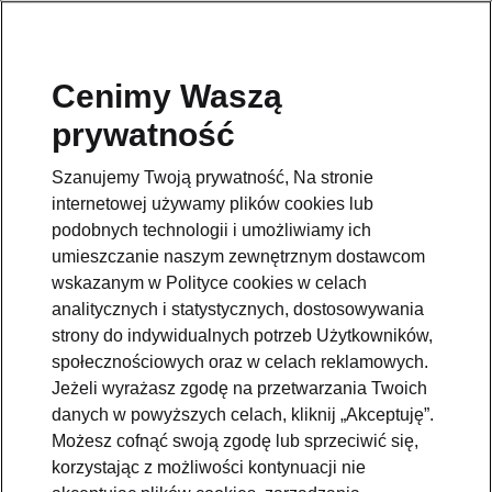
Cenimy Waszą
Pomoc
prywatność
801234234
Szanujemy Twoją prywatność, Na stronie
Email
internetowej używamy plików cookies lub
kontakt@skoda.pl
podobnych technologii i umożliwiamy ich
umieszczanie naszym zewnętrznym dostawcom
Dane kontaktowe
wskazanym w Polityce cookies w celach
analitycznych i statystycznych, dostosowywania
strony do indywidualnych potrzeb Użytkowników,
społecznościowych oraz w celach reklamowych.
Jeżeli wyrażasz zgodę na przetwarzania Twoich
danych w powyższych celach, kliknij „Akceptuję”.
Zobacz także
Możesz cofnąć swoją zgodę lub sprzeciwić się,
korzystając z możliwości kontynuacji nie
Zapytaj o ofertę