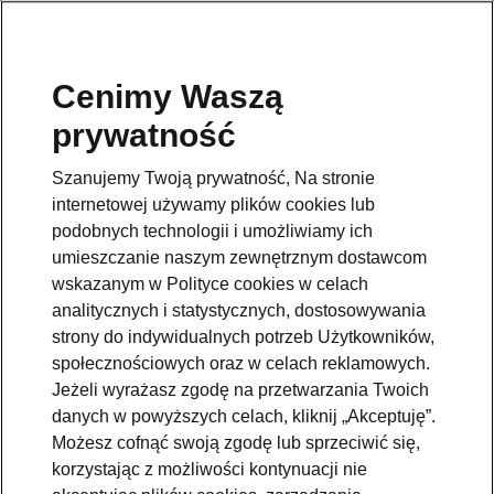
Cenimy Waszą
Pomoc
prywatność
801234234
Szanujemy Twoją prywatność, Na stronie
Email
internetowej używamy plików cookies lub
kontakt@skoda.pl
podobnych technologii i umożliwiamy ich
umieszczanie naszym zewnętrznym dostawcom
Dane kontaktowe
wskazanym w Polityce cookies w celach
analitycznych i statystycznych, dostosowywania
strony do indywidualnych potrzeb Użytkowników,
społecznościowych oraz w celach reklamowych.
Jeżeli wyrażasz zgodę na przetwarzania Twoich
danych w powyższych celach, kliknij „Akceptuję”.
Zobacz także
Możesz cofnąć swoją zgodę lub sprzeciwić się,
korzystając z możliwości kontynuacji nie
Zapytaj o ofertę