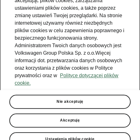
akceptując plików cookies, zarządzania
Jazda próbna
ustawieniami plików cookies, a także poprzez
zmianę ustawień Twojej przeglądarki. Na stronie
Znajdź salon
internetowej używamy również niezbędnych
plików cookies w celu zapewnienia poprawnego i
Konfigurator
bezpiecznego funkcjonowania strony.
Newsletter
Administratorem Twoich danych osobowych jest
Volkswagen Group Polska Sp. z o.o.Więcej
informacji dot. przetwarzania danych osobowych
oraz korzystania z plików cookies w Polityce
prywatności oraz w
Polityce dotyczącej plików
Facebook
Škoda Karoq
cookie.
Instagram
Škoda Elroq
Zobacz
Właściciel
wszystkie
YouTube
Škoda Enyaq
modele
W trosce o
Nie akceptuję
Škodę - porady
YouTube shorts
Peaq
Do pobrania
Aplikacja
Używane
Epiq
MyŠkoda
Akceptuję
Škoda Connect
Poznaj program
Enyaq
Historia
Škoda Plus
Ładowanie
publiczne
Enyaq Coupé
Środowisko
Ustawienia plików cookie