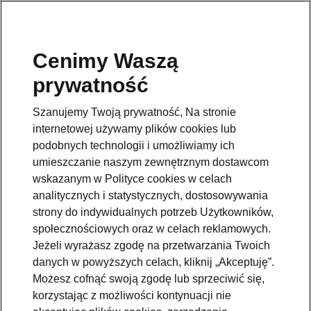
Cenimy Waszą
Pomoc
prywatność
801234234
Szanujemy Twoją prywatność, Na stronie
Email
internetowej używamy plików cookies lub
kontakt@skoda.pl
podobnych technologii i umożliwiamy ich
umieszczanie naszym zewnętrznym dostawcom
Dane kontaktowe
wskazanym w Polityce cookies w celach
analitycznych i statystycznych, dostosowywania
strony do indywidualnych potrzeb Użytkowników,
społecznościowych oraz w celach reklamowych.
Jeżeli wyrażasz zgodę na przetwarzania Twoich
danych w powyższych celach, kliknij „Akceptuję”.
Zobacz także
Możesz cofnąć swoją zgodę lub sprzeciwić się,
korzystając z możliwości kontynuacji nie
Zapytaj o ofertę