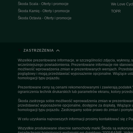
Škoda Scala - Oferty i promocje
We Love Cycl
Škoda Kamiq - Oferty i promocje
TOPR
Škoda Octavia - Oferty i promocje
ZASTRZEŻENIA
Wszelkie prezentowane informacje, w szczególności zdjęcia, wykresy, s
wcześniejszego powiadomienia. Prezentowane informacje nie stanowią z
możliwość wprowadzenia zmian w prezentowanych wersjach. Przedstawio
poglądowy i mogą przedstawiać wyposażenie opcjonalne. Wiążące ustal
homologacji typu pojazdu.
Prezentowane ceny są cenami rekomendowanymi i zawierają podatek VA
ograniczenia technik drukarskich lub parametrów ekranu, kolory przeds
Škoda zastrzega sobie możliwość wprowadzenia zmian w prezentowanyc
przedstawiać wyposażenie opcjonalne, dostępne za dopłatą. Wiążące u
homologacji typu pojazdu. Zastrzegamy sobie prawo do zmian i pomyłek
W celu uzyskania najnowszych informacji prosimy kontaktować się z P
Wszystkie produkowane obecnie samochody marki Škoda są wykonywane
świadectwami homologacji wydanymi wg dyrektywy 2005/64/WE. Volksw