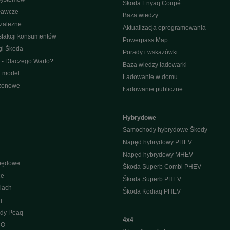
Škoda Enyaq Coupé
ławcze
Baza wiedzy
ezależne
Aktualizacja oprogramowania
sfakcji konsumentów
Powerpass Map
gi Škoda
Porady i wskazówki
 - Dlaczego Warto?
Baza wiedzy ładowarki
r model
Ładowanie w domu
ezonowe
Ładowanie publiczne
Hybrydowe
Samochody hybrydowe Škody
Napęd hybrydowy PHEV
Napęd hybrydowy MHEV
apędowe
Škoda Superb Combi PHEV
ce
Škoda Superb PHEV
iach
Škoda Kodiaq PHEV
q
ody Peaq
4x4
 O