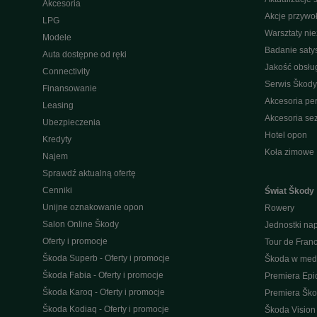
Akcesoria
Akcje przywo
LPG
Warsztaty ni
Modele
Badanie saty
Auta dostępne od ręki
Jakość obsłu
Connectivity
Serwis Škody
Finansowanie
Akcesoria pe
Leasing
Akcesoria s
Ubezpieczenia
Hotel opon
Kredyty
Koła zimowe
Najem
Sprawdź aktualną ofertę
Cenniki
Świat Škody
Unijne oznakowanie opon
Rowery
Salon Online Škody
Jednostki n
Oferty i promocje
Tour de Fran
Škoda Superb - Oferty i promocje
Škoda w med
Škoda Fabia - Oferty i promocje
Premiera Epi
Škoda Karoq - Oferty i promocje
Premiera Šk
Škoda Kodiaq - Oferty i promocje
Škoda Vision