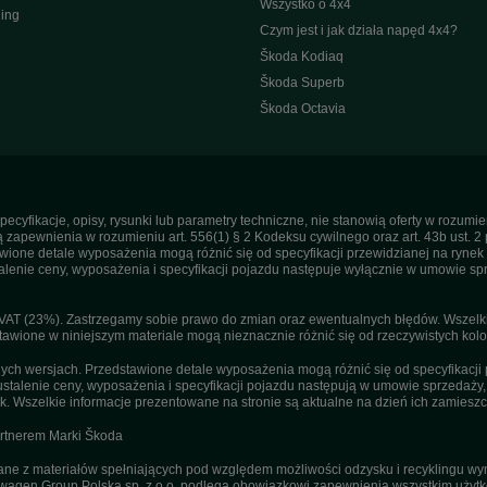
Wszystko o 4x4
ing
Czym jest i jak działa napęd 4x4?
Škoda Kodiaq
Škoda Superb
Škoda Octavia
pecyfikacje, opisy, rysunki lub parametry techniczne, nie stanowią oferty w rozum
apewnienia w rozumieniu art. 556(1) § 2 Kodeksu cywilnego oraz art. 43b ust. 2 
ne detale wyposażenia mogą różnić się od specyfikacji przewidzianej na rynek p
enie ceny, wyposażenia i specyfikacji pojazdu następuje wyłącznie w umowie sp
T (23%). Zastrzegamy sobie prawo do zmian oraz ewentualnych błędów. Wszelkie 
tawione w niniejszym materiale mogą nieznacznie różnić się od rzeczywistych kolor
h wersjach. Przedstawione detale wyposażenia mogą różnić się od specyfikacji 
stalenie ceny, wyposażenia i specyfikacji pojazdu następują w umowie sprzedaży
. Wszelkie informacje prezentowane na stronie są aktualne na dzień ich zamieszc
artnerem Marki Škoda
 z materiałów spełniających pod względem możliwości odzysku i recyklingu wym
agen Group Polska sp. z o.o. podlega obowiązkowi zapewnienia wszystkim użyt