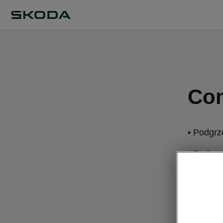
Co
• Podgrz
• Podgrz
• Dwustr
• Sześć 
• Automa