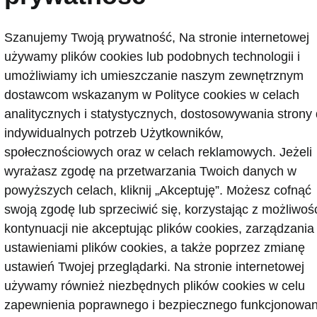
k na okulary
Szanujemy Twoją prywatność, Na stronie internetowej
emniane tylne szyby SunSet
używamy plików cookies lub podobnych technologii i
umożliwiamy ich umieszczanie naszym zewnętrznym
owana podłoga bagażnika
dostawcom wskazanym w Polityce cookies w celach
analitycznych i statystycznych, dostosowywania strony
indywidualnych potrzeb Użytkowników,
społecznościowych oraz w celach reklamowych. Jeżeli
wyrażasz zgodę na przetwarzania Twoich danych w
powyższych celach, kliknij „Akceptuję”. Możesz cofnąć
swoją zgodę lub sprzeciwić się, korzystając z możliwoś
kontynuacji nie akceptując plików cookies, zarządzania
 kontaktowe
ustawieniami plików cookies, a także poprzez zmianę
ustawień Twojej przeglądarki. Na stronie internetowej
używamy również niezbędnych plików cookies w celu
gurator
Newsletter
zapewnienia poprawnego i bezpiecznego funkcjonowan