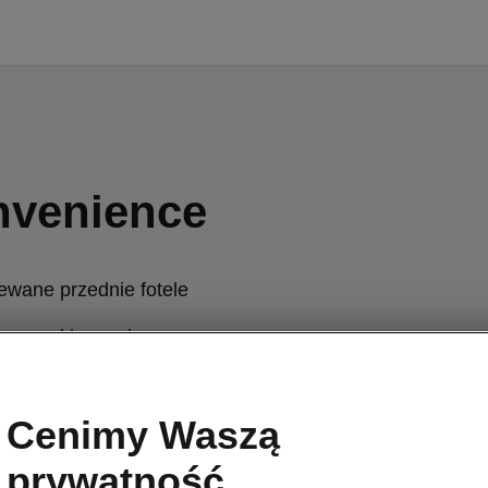
nvenience
ewane przednie fotele
ewana kierownica
efowa klimatyzacja Climatronic
Cenimy Waszą
głośników
prywatność
tycznie przyciemniane lusterko wsteczne