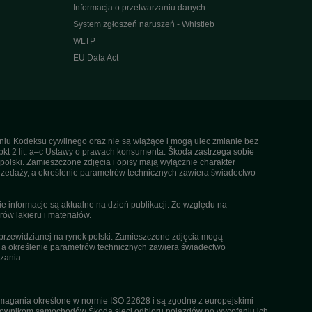
Informacja o przetwarzaniu danych
System zgłoszeń naruszeń - Whistleb
WLTP
EU Data Act
ieniu Kodeksu cywilnego oraz nie są wiążące i mogą ulec zmianie bez
pkt 2 lit. a–c Ustawy o prawach konsumenta. Škoda zastrzega sobie
olski. Zamieszczone zdjęcia i opisy mają wyłącznie charakter
rzedaży, a określenie parametrów technicznych zawiera świadectwo
informacje są aktualne na dzień publikacji. Ze względu na
ów lakieru i materiałów.
przewidzianej na rynek polski. Zamieszczone zdjęcia mogą
, a określenie parametrów technicznych zawiera świadectwo
zania.
agania określone w normie ISO 22628 i są zgodne z europejskimi
kownikom samochodów Škoda sieci odbioru pojazdów po wycofaniu ich