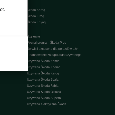
ot.
Škoda Karoq
Škoda Elroq
Škoda Enyaq
Używane
Poznaj program Škoda Plus
Serwis i akcesoria dla pojazdów uży
Finansowanie zakupu auta używanego
Używana Škoda Kamiq
Używana Škoda Kodiaq
k
Używana Škoda Karoq
Używana Škoda Scala
Używana Škoda Fabia
Używana Škoda Octavia
Używana Škoda Superb
Używana elektryczna Škoda