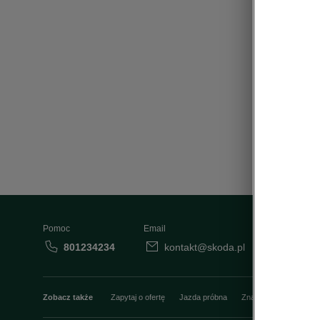
• Schowe
• Przyci
• Regul
Pomoc
Email
801234234
kontakt@skoda.pl
Dane
Zobacz także
Zapytaj o ofertę
Jazda próbna
Znajdź salon
Konfi