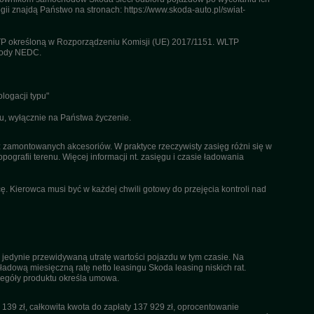
gii znajdą Państwo na stronach: https://www.skoda-auto.pl/swiat-
TP określoną w Rozporządzeniu Komisji (UE) 2017/1151. WLTP
etody NEDC.
logacji typu"
u, wyłącznie na Państwa życzenie.
az zamontowanych akcesoriów. W praktyce rzeczywisty zasięg różni się w
pografii terenu. Więcej informacji nt. zasięgu i czasie ładowania
. Kierowca musi być w każdej chwili gotowy do przejęcia kontroli nad
 jedynie przewidywaną utratę wartości pojazdu w tym czasie. Na
dową miesięczną ratę netto leasingu Skoda leasing niskich rat.
czegóły produktu określa umowa.
39 zł, całkowita kwota do zapłaty 137 929 zł, oprocentowanie