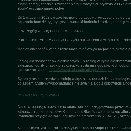
z eksploatacji, zgodnie z wymaganiami ustawy z 20 stycznia 2005 r. o r
skody/recycling-samochodow
Od 1 września 2018 r. wszystkie nowe pojazdy wprowadzane do obrot
zapewnia bardziej rygorystyczne warunki badania i bardziej realistycz
O szczegóły zapytaj Partnera Marki Škoda
Pod tekstem TABELA z danymi zużycia paliwa i emisji w cyklu miesza
Montaż akcesoriów w pojeździe może mieć wpływ na poziom zużycia pali
Zasięg dla samochodów elektrycznych lub zasięg w trybie elektrycznym 
zależności od stylu jazdy, prędkości, korzystania z dodatkowych odbiorn
sprawdź na stronie
https://www.skoda-auto.pl/apps/charging/
.
Systemy bezpieczeństwa działają wyłącznie w ramach ich technologiczny
pojazdem. Systemy wspomagające nie zwalniają go z odpowiedzialnośc
Volkswagen Group Polska
ŠKODA Leasing Niskich Rat to oferta leasingu przygotowana przez Volk
zakończenie okresu umowy Klient ma możliwość zwrotu pojazdu albo za
Parametry przyjęte do kalkulacji raty: opłata wstępna: 20%/15%, okres
Škoda Kredyt Niskich Rat - Rzeczywista Roczna Stopa Oprocentowania 