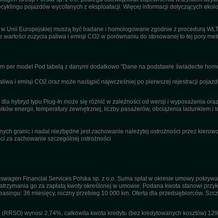
ecyklingu pojazdów wycofanych z eksploatacji. Więcej informacji dotyczących ekolo
u w Unii Europejskiej muszą być badane i homologowane zgodnie z procedurą WL
ne wartości zużycia paliwa i emisji CO2 w porównaniu do stosowanej to tej pory m
nym per model Pod tabelą z danymi dodatkowo "Dane na podstawie świadectw homo
wa i emisji CO2 oraz może nastąpić najwcześniej po pierwszej rejestracji pojazd
dla hybryd typu Plug-In może się różnić w zależności od wersji i wyposażenia or
ików energii, temperatury zewnętrznej, liczby pasażerów, obciążenia ładunkiem i to
ch granic i nadal niezbędne jest zachowanie należytej ostrożności przez kierowcę
i za zachowanie szczególnej ostrożności
swagen Financial Services Polska sp. z o.o. Suma spłat w okresie umowy pokrywa
trzymania go za zapłatą kwoty określonej w umowie. Podana kwota stanowi przykła
 leasingu: 36 miesięcy, roczny przebieg 10 000 km. Oferta dla przedsiębiorców. Sz
(RRSO) wynosi 2,74%, całkowita kwota kredytu (bez kredytowanych kosztów) 129 1