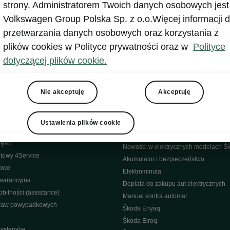
strony. Administratorem Twoich danych osobowych jest
Volkswagen Group Polska Sp. z o.o.Więcej informacji d
Facebook
przetwarzania danych osobowych oraz korzystania z
odę - porady
Instagram
YouTube
plików cookies w Polityce prywatności oraz w
Polityce
ct
YouTube shorts
dotyczącej plików cookie.
bliczne
Aplikacja MyŠkoda
wypadkowa
Historia
Nie akceptuję
Akceptuję
yjny
Środowisko
Škoda
isowe
Elektryczne
Ustawienia plików cookie
Samochody Elektryczne Škody
ęści
Nowości w elektrycznych modelach Š
towy 4Service
Akumulator i bezpieczeństwo
nowe
Elektrominuta
warancyjna
Dopłata do zakupu aut elektrycznych
bilności (assistance)
Manual kontra automat
raw powypadkowych
Škoda Enyaq
Škoda Elroq
 systemów