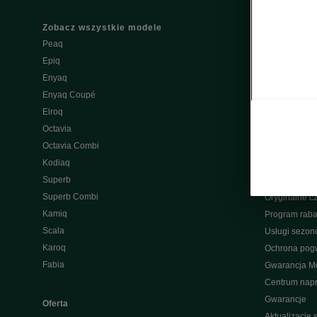
Zobacz wszystkie modele
Właściciel
Peaq
W trosce o Šk
Epiq
Do pobrania
Enyaq
Škoda Conne
Enyaq Coupé
Ładowanie pu
Elroq
Naprawa po
Octavia
Wypad wakac
Octavia Combi
Aplikacja My
Kodiaq
Pakiety serw
Superb
Przeglądy
Superb Combi
Oryginalne cz
Kamiq
Program raba
Scala
Usługi sezo
Karoq
Ochrona pog
Fabia
Gwarancja Mo
Centrum nap
Gwarancje
Oferta
Aktualizacje