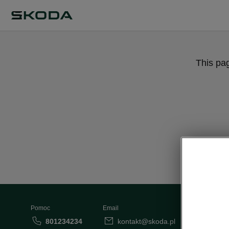
This pa
Pomoc
Email
801234234
kontakt@skoda.pl
Dane