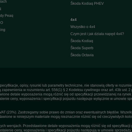
iach
Škoda Kodiaq PHEV
q
ody Peaq
4x4
 O
Wszystko o 4x4
ing
Czym jest i jak działa napęd 4x4?
Škoda Kodiaq
Škoda Superb
Škoda Octavia
pecyfikacje, opisy, rysunki lub parametry techniczne, nie stanowią oferty w rozum
apewnienia w rozumieniu art. 556(1) § 2 Kodeksu cywilnego oraz art. 43b ust. 2 
ne detale wyposażenia mogą różnić się od specyfikacji przewidzianej na rynek p
enie ceny, wyposażenia i specyfikacji pojazdu następuje wyłącznie w umowie sp
T (23%). Zastrzegamy sobie prawo do zmian oraz ewentualnych błędów. Wszelkie 
tawione w niniejszym materiale mogą nieznacznie różnić się od rzeczywistych kolor
h wersjach. Przedstawione detale wyposażenia mogą różnić się od specyfikacji 
stalenie ceny, wyposażenia i specyfikacji pojazdu następują w umowie sprzedaży