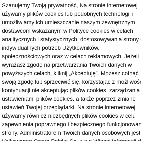
Szanujemy Twoją prywatność, Na stronie internetowej
używamy plików cookies lub podobnych technologii i
gurator
Newsletter
umożliwiamy ich umieszczanie naszym zewnętrznym
dostawcom wskazanym w Polityce cookies w celach
analitycznych i statystycznych, dostosowywania strony
Facebook
indywidualnych potrzeb Użytkowników,
odę - porady
Instagram
YouTube
społecznościowych oraz w celach reklamowych. Jeżeli
ct
YouTube shorts
wyrażasz zgodę na przetwarzania Twoich danych w
bliczne
Aplikacja MyŠkoda
powyższych celach, kliknij „Akceptuję”. Możesz cofnąć
wypadkowa
Historia
swoją zgodę lub sprzeciwić się, korzystając z możliwoś
yjny
Środowisko
kontynuacji nie akceptując plików cookies, zarządzania
Škoda
ustawieniami plików cookies, a także poprzez zmianę
isowe
Elektryczne
ustawień Twojej przeglądarki. Na stronie internetowej
Samochody Elektryczne Škody
używamy również niezbędnych plików cookies w celu
ęści
Nowości w elektrycznych modelach Š
towy 4Service
zapewnienia poprawnego i bezpiecznego funkcjonowan
Akumulator i bezpieczeństwo
nowe
strony. Administratorem Twoich danych osobowych jest
Elektrominuta
warancyjna
Dopłata do zakupu aut elektrycznych