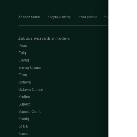
Zobacz także
Zapytaj o ofertę
Jazda próbna
Znajdź salon
Konfi
Zobacz wszystkie modele
Właściciel
Peaq
W trosce o Šk
Epiq
Do pobrania
Enyaq
Škoda Conne
Enyaq Coupé
Ładowanie pu
Elroq
Naprawa po
Octavia
Wypad wakac
Octavia Combi
Aplikacja My
Kodiaq
Pakiety serw
Superb
Przeglądy
Superb Combi
Oryginalne cz
Kamiq
Program raba
Scala
Usługi sezo
Karoq
Ochrona pog