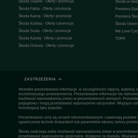
Škoda Superb - Oferty i promocje
Škoda w med
Škoda Fabia - Oferty i promocje
Premiera Epi
Škoda Karoq - Oferty i promocje
Premiera Šk
Škoda Kodiaq - Oferty i promocje
Škoda Vision
Škoda Scala - Oferty i promocje
We Love Cycl
Škoda Kamiq - Oferty i promocje
TOPR
Škoda Octavia - Oferty i promocje
ZASTRZEŻENIA
Wszelkie prezentowane informacje, w szczególności zdjęcia, wykresy, s
wcześniejszego powiadomienia. Prezentowane informacje nie stanowią z
możliwość wprowadzenia zmian w prezentowanych wersjach. Przedstawio
poglądowy i mogą przedstawiać wyposażenie opcjonalne. Wiążące ustal
homologacji typu pojazdu.
Prezentowane ceny są cenami rekomendowanymi i zawierają podatek VA
ograniczenia technik drukarskich lub parametrów ekranu, kolory przeds
Škoda zastrzega sobie możliwość wprowadzenia zmian w prezentowanyc
przedstawiać wyposażenie opcjonalne, dostępne za dopłatą. Wiążące u