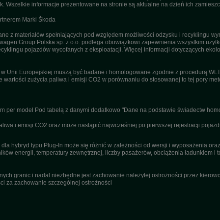
. Wszelkie informacje prezentowane na stronie są aktualne na dzień ich zamieszc
artnerem Marki Škoda
 z materiałów spełniających pod względem możliwości odzysku i recyklingu wym
agen Group Polska sp. z o.o. podlega obowiązkowi zapewnienia wszystkim użyt
ecyklingu pojazdów wycofanych z eksploatacji. Więcej informacji dotyczących ekolo
u w Unii Europejskiej muszą być badane i homologowane zgodnie z procedurą WL
ne wartości zużycia paliwa i emisji CO2 w porównaniu do stosowanej to tej pory m
nym per model Pod tabelą z danymi dodatkowo "Dane na podstawie świadectw homo
wa i emisji CO2 oraz może nastąpić najwcześniej po pierwszej rejestracji pojazd
dla hybryd typu Plug-In może się różnić w zależności od wersji i wyposażenia or
ików energii, temperatury zewnętrznej, liczby pasażerów, obciążenia ładunkiem i to
ch granic i nadal niezbędne jest zachowanie należytej ostrożności przez kierowcę
i za zachowanie szczególnej ostrożności