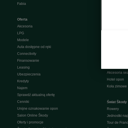
Fabia
Gwarancja Mo
Centrum nap
Gwarancje
Oferta
Aktualizacje
Akcesoria
Akcje przywo
LPG
Warsztaty ni
Modele
Badanie saty
Auta dostępne od ręki
Jakość obsłu
Connectivity
Serwis Škody
Finansowanie
Akcesoria pe
Leasing
Akcesoria s
Ubezpieczenia
Hotel opon
Kredyty
Koła zimowe
Najem
Sprawdź aktualną ofertę
Cenniki
Świat Škody
Unijne oznakowanie opon
Rowery
Salon Online Škody
Jednostki n
Oferty i promocje
Tour de Fran