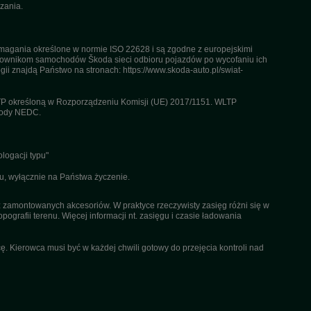
zania.
agania określone w normie ISO 22628 i są zgodne z europejskimi
kownikom samochodów Škoda sieci odbioru pojazdów po wycofaniu ich
gii znajdą Państwo na stronach: https://www.skoda-auto.pl/swiat-
TP określoną w Rozporządzeniu Komisji (UE) 2017/1151. WLTP
etody NEDC.
logacji typu"
u, wyłącznie na Państwa życzenie.
az zamontowanych akcesoriów. W praktyce rzeczywisty zasięg różni się w
pografii terenu. Więcej informacji nt. zasięgu i czasie ładowania
. Kierowca musi być w każdej chwili gotowy do przejęcia kontroli nad