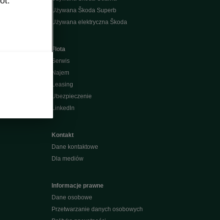
ot.
Używana Škoda Superb
Używana elektryczna Škoda
Flota
Serwis
Najem
Leasing
Ubezpieczenie
Linkedln
Kontakt
Dane kontaktowe
Dla mediów
Informacje prawne
Dane osobowe
Przetwarzanie danych osobowych