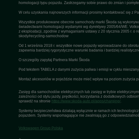
homologacji typu pojazdu. Zastrzegamy sobie prawo do zmian i pomyłek
W celu uzyskania najnowszych informacji prosimy kontaktować się z P
Wszystkie produkowane obecnie samochody marki Škoda są wykonywane
świadectwami homologacji wydanymi wg dyrektywy 2005/64/WE. Volksw
z eksploatacji, zgodnie z wymaganiami ustawy z 20 stycznia 2005 r. o r
skody/recycling-samochodow
Od 1 września 2018 r. wszystkie nowe pojazdy wprowadzane do obrot
zapewnia bardziej rygorystyczne warunki badania i bardziej realistycz
O szczegóły zapytaj Partnera Marki Škoda
Pod tekstem TABELA z danymi zużycia paliwa i emisji w cyklu miesza
Montaż akcesoriów w pojeździe może mieć wpływ na poziom zużycia pali
Zasięg dla samochodów elektrycznych lub zasięg w trybie elektrycznym 
zależności od stylu jazdy, prędkości, korzystania z dodatkowych odbiorn
sprawdź na stronie
https://www.skoda-auto.pl/apps/charging/
.
Systemy bezpieczeństwa działają wyłącznie w ramach ich technologiczny
pojazdem. Systemy wspomagające nie zwalniają go z odpowiedzialnośc
Volkswagen Group Polska