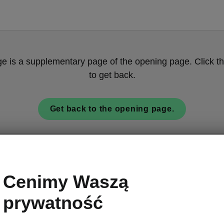
ge is a supplementary page of the opening page. Click th
to get back.
Get back to the opening page.
Cenimy Waszą
prywatność
 kontaktowe