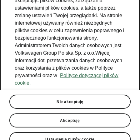
akceptując plików cookies, zarządzania
ustawieniami plików cookies, a także poprzez
zmianę ustawień Twojej przeglądarki. Na stronie
Škoda Epiq - wnętrze
internetowej używamy również niezbędnych
Minimalizm dopracowany w
plików cookies w celu zapewnienia poprawnego i
każdym detalu
bezpiecznego funkcjonowania strony.
Administratorem Twoich danych osobowych jest
Język stylistyczny Modern Solid widoczny jest
Volkswagen Group Polska Sp. z o.o.Więcej
nie tylko w stylistyce Tech-Deck Face, ale także
informacji dot. przetwarzania danych osobowych
we wnętrzu Škody Epiq. Przejrzysta, pozioma
oraz korzystania z plików cookies w Polityce
deska rozdzielcza tworzy spokojną i
prywatności oraz w
Polityce dotyczącej plików
nowoczesną przestrzeń, skupioną wokół
cookie.
centralnego ekranu i Digital Cockpit. Tkaniny
wykonane z materiałów pochodzących z
recyklingu oraz wykończenia Techtona i
Nie akceptuję
tłoczona Suedia podkreślają zrównoważony
charakter wnętrza. Design Selections, takie jak
Akceptuję
Studio, Loft Grey, Loft Mint czy Suite, pozwalają
dopasować atmosferę kabiny do własnego
stylu już od pierwszej chwili.
Ustawienia plików cookie