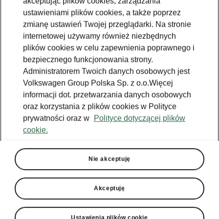
akceptując plików cookies, zarządzania
ustawieniami plików cookies, a także poprzez
zmianę ustawień Twojej przeglądarki. Na stronie
internetowej używamy również niezbędnych
plików cookies w celu zapewnienia poprawnego i
bezpiecznego funkcjonowania strony.
Administratorem Twoich danych osobowych jest
Škoda Peaq
Volkswagen Group Polska Sp. z o.o.Więcej
informacji dot. przetwarzania danych osobowych
W pełni elektryczny SUV z miejscem dla nawet
oraz korzystania z plików cookies w Polityce
siedmiu osób
prywatności oraz w
Polityce dotyczącej plików
cookie.
Bądź na bieżąco
Nie akceptuję
Odkryj, co wyróżnia
Akceptuję
model Peaq
Ustawienia plików cookie