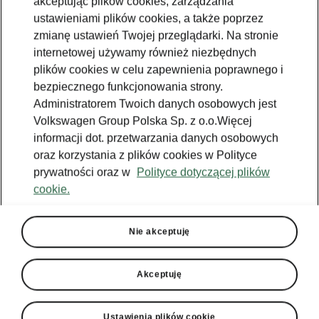
akceptując plików cookies, zarządzania
ustawieniami plików cookies, a także poprzez
zmianę ustawień Twojej przeglądarki. Na stronie
Škoda Peaq - komfort
internetowej używamy również niezbędnych
Wyjątkowy komfort dla
plików cookies w celu zapewnienia poprawnego i
każdego pasażera
bezpiecznego funkcjonowania strony.
Administratorem Twoich danych osobowych jest
Škoda Peaq zapewnia wyjątkowy komfort
Volkswagen Group Polska Sp. z o.o.Więcej
podróżowania wszystkim pasażerom. Przednie
informacji dot. przetwarzania danych osobowych
fotele zostały zaprojektowane z myślą o
oraz korzystania z plików cookies w Polityce
maksymalnej wygodzie i oferują funkcję
prywatności oraz w
Polityce dotyczącej plików
masażu, regulowane podnóżki oraz
cookie.
zintegrowane zagłówki zapewniające
dodatkowe podparcie głowy i szyi. Komfortowe
warunki panują również w pozostałych rzędach
Nie akceptuję
siedzeń, gdzie przestronne wnętrze, duża ilość
miejsca na nogi i starannie wyprofilowane
Akceptuję
fotele sprawiają, że nawet długie podróże
upływają w atmosferze pełnego relaksu.
Ustawienia plików cookie