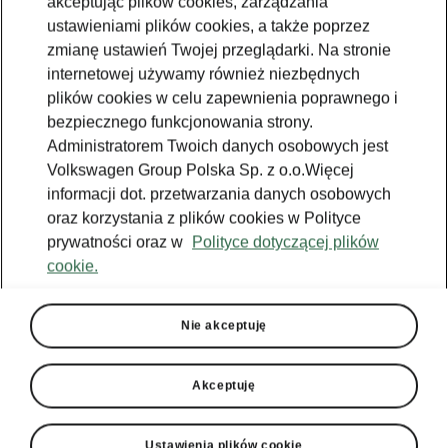
akceptując plików cookies, zarządzania
ustawieniami plików cookies, a także poprzez
zmianę ustawień Twojej przeglądarki. Na stronie
internetowej używamy również niezbędnych
plików cookies w celu zapewnienia poprawnego i
bezpiecznego funkcjonowania strony.
Administratorem Twoich danych osobowych jest
Volkswagen Group Polska Sp. z o.o.Więcej
informacji dot. przetwarzania danych osobowych
oraz korzystania z plików cookies w Polityce
prywatności oraz w
Polityce dotyczącej plików
cookie.
Škoda Scala - Technologia
Wyświetlacz cyfrowy
Nie akceptuję
W standardowym wyposażeniu Škody Scala
wyświetlacz posiada 8" kolorowy ekran z 16
Akceptuję
milionami kolorów. Jest on uzupełniony po
bokach dwoma podświetlanymi segmentami
zaprojektowanymi graficznie tak, aby płynnie
Ustawienia plików cookie