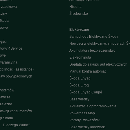
wypadkowa
Historia
yjny
Środowisko
Škoda
isowe
Elektryczne
Samochody Elektryczne Škody
ęści
Nowości w elektrycznych modelach Š
towy 4Service
Akumulator i bezpieczeństwo
nowe
Elektrominuta
warancyjna
Dopłata do zakupu aut elektrycznych
bilności (assistance)
Manual kontra automat
raw powypadkowych
Škoda Enyaq
Škoda Elroq
 systemów
Škoda Enyaq Coupé
ławcze
Baza wiedzy
ezależne
Aktualizacja oprogramowania
sfakcji konsumentów
Powerpass Map
gi Škoda
Porady i wskazówki
 - Dlaczego Warto?
Baza wiedzy ładowarki