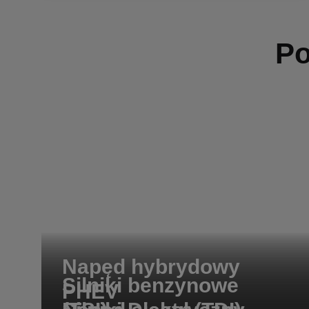
Po
Napęd hybrydowy
Silniki benzynowe
PHEV