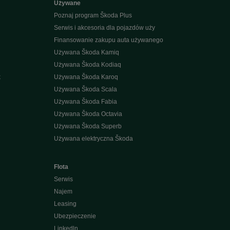
Używane
Poznaj program Škoda Plus
Serwis i akcesoria dla pojazdów uży
Finansowanie zakupu auta używanego
Używana Škoda Kamiq
Używana Škoda Kodiaq
k
Używana Škoda Karoq
Używana Škoda Scala
Używana Škoda Fabia
Używana Škoda Octavia
Używana Škoda Superb
Używana elektryczna Škoda
Flota
Serwis
Najem
Leasing
Ubezpieczenie
Linkedln