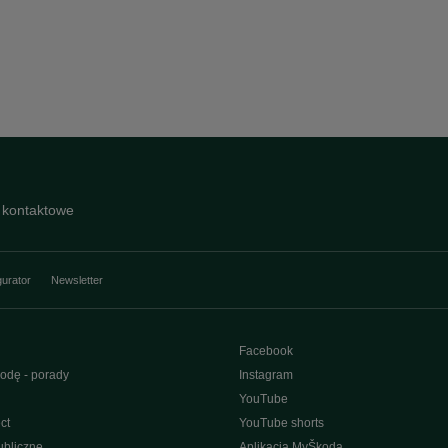
 kontaktowe
gurator
Newsletter
Facebook
odę - porady
Instagram
YouTube
ct
YouTube shorts
bliczne
Aplikacja MyŠkoda