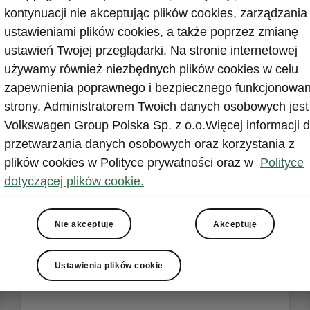
ich prędkościach i w korkach, co redukuje lokalne
kontynuacji nie akceptując plików cookies, zarządzania
szczenie powietrza.
ustawieniami plików cookies, a także poprzez zmianę
ustawień Twojej przeglądarki. Na stronie internetowej
używamy również niezbędnych plików cookies w celu
zapewnienia poprawnego i bezpiecznego funkcjonowan
strony. Administratorem Twoich danych osobowych jest
lety napędu hybrydow
Volkswagen Group Polska Sp. z o.o.Więcej informacji d
przetwarzania danych osobowych oraz korzystania z
MHEV
plików cookies w Polityce prywatności oraz w
Polityce
dotyczącej plików cookie.
Nie akceptuję
Akceptuję
Ustawienia plików cookie