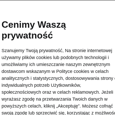
(MHEV)
Cenimy Waszą
prywatność
apęd hybrydowy (MHE
Szanujemy Twoją prywatność, Na stronie internetowej
używamy plików cookies lub podobnych technologii i
umożliwiamy ich umieszczanie naszym zewnętrznym
dostawcom wskazanym w Polityce cookies w celach
analitycznych i statystycznych, dostosowywania strony
d Hybrid Electric Vehicle lub tzw. hybryda łagodna. To ro
indywidualnych potrzeb Użytkowników,
tóry łączy tradycyjny silnik spalinowy z układem elektr
społecznościowych oraz w celach reklamowych. Jeżeli
mniejszyć zużycie paliwa i poprawić efektywność ener
wyrażasz zgodę na przetwarzania Twoich danych w
Przyczynia się do zmniejszenia emisji spalin i negatywn
powyższych celach, kliknij „Akceptuję”. Możesz cofnąć
a środowisko. Silnik działa w trybie bezemisyjnym podc
swoją zgodę lub sprzeciwić się, korzystając z możliwoś