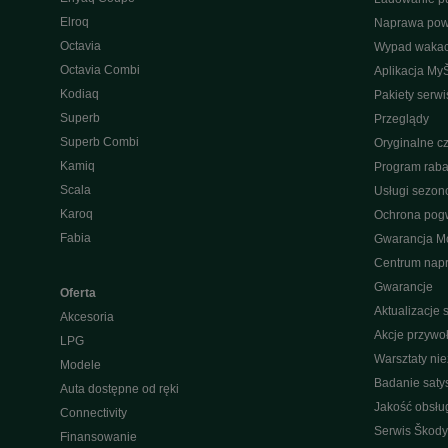
Elroq
Naprawa po
Octavia
Wypad wakac
Octavia Combi
Aplikacja My
Kodiaq
Pakiety serw
Superb
Przeglądy
Superb Combi
Oryginalne cz
Kamiq
Program raba
Scala
Usługi sezo
Karoq
Ochrona pog
Fabia
Gwarancja Mo
Centrum nap
Gwarancje
Oferta
Aktualizacje
Akcesoria
Akcje przywo
LPG
Warsztaty ni
Modele
Badanie saty
Auta dostępne od ręki
Jakość obsłu
Connectivity
Serwis Škody
Finansowanie