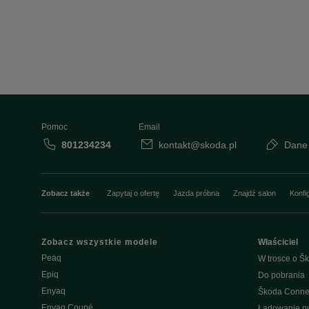
Pomoc
Email
801234234
kontakt@skoda.pl
Dane
Zobacz także
Zapytaj o ofertę
Jazda próbna
Znajdź salon
Konfi
Zobacz wszystkie modele
Właściciel
Peaq
W trosce o Šk
Epiq
Do pobrania
Enyaq
Škoda Conne
Enyaq Coupé
Ładowanie pu