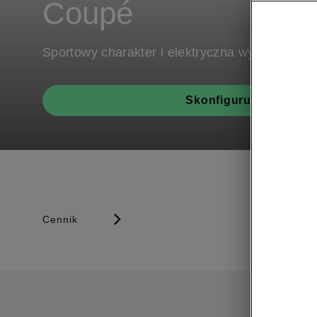
Coupé
Sportowy charakter i elektryczna wydajność
Skonfiguruj model
Cennik