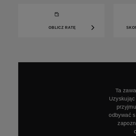
OBLICZ RATĘ
SKO
Ta zawa
Uzyskując 
przyjmu
odbywać si
zapozn