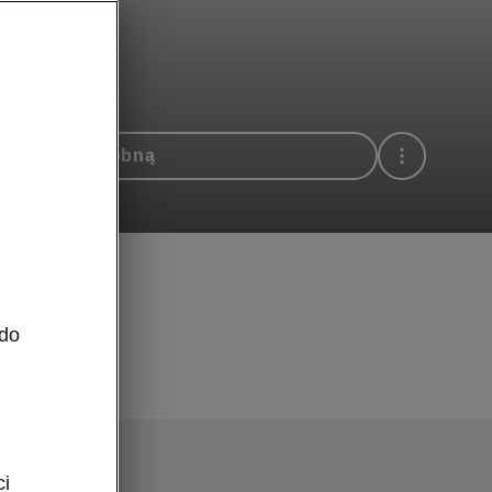
 na jazdę próbną
 do
ci