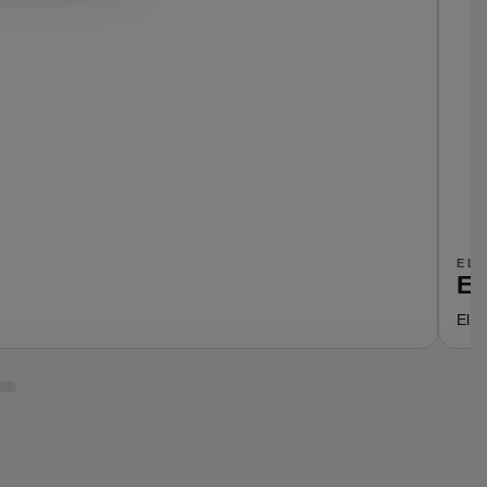
EL
En
Elek