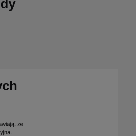
ody
ych
awiają, że
yjna.