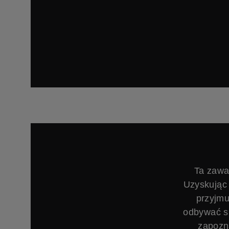
Ta zawa
Uzyskując 
przyjmu
odbywać si
zapozn