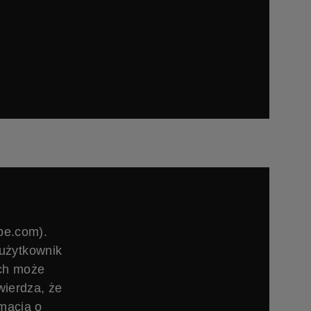
be.com).
 użytkownik
ych może
ierdza, że
macją o