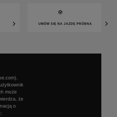
UMÓW SIĘ NA JAZDĘ PRÓBNĄ
be.com).
 użytkownik
ych może
ierdza, że
macją o
m