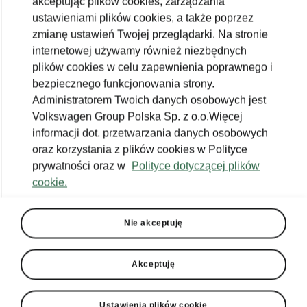
akceptując plików cookies, zarządzania
ustawieniami plików cookies, a także poprzez
zmianę ustawień Twojej przeglądarki. Na stronie
Enyaq Coupé - przemyślane rozwiązania
internetowej używamy również niezbędnych
Funkcja ogrzewania
plików cookies w celu zapewnienia poprawnego i
bezpiecznego funkcjonowania strony.
Wystarczy jedno naciśnięcie przycisku, aby
Administratorem Twoich danych osobowych jest
ogrzać się w mroźne zimowe miesiące.
Volkswagen Group Polska Sp. z o.o.Więcej
Aktywacja funkcji ogrzewania w
informacji dot. przetwarzania danych osobowych
systemie infotainment powoduje jednoczesne
oraz korzystania z plików cookies w Polityce
włączenie ogrzewania przedniej szyby, tylnej
prywatności oraz w
Polityce dotyczącej plików
szyby, kierownicy i foteli. Można również łatwo
cookie.
dostosować, które elementy mają być
aktywowane po włączeniu funkcji ogrzewania,
a które nie.
Nie akceptuję
Akceptuję
Ustawienia plików cookie