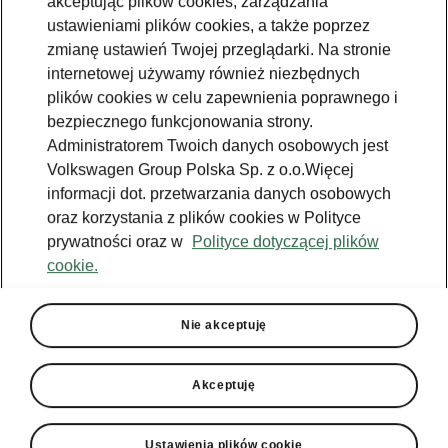
akceptując plików cookies, zarządzania
ustawieniami plików cookies, a także poprzez
zmianę ustawień Twojej przeglądarki. Na stronie
Škoda Enyaq Coupé - łatwe parkowanie
internetowej używamy również niezbędnych
Intelligent Park Assist
plików cookies w celu zapewnienia poprawnego i
bezpiecznego funkcjonowania strony.
Intelligent Park Assist pomaga kierowcy w
Administratorem Twoich danych osobowych jest
parkowaniu auta wzdłuż równolegle
Volkswagen Group Polska Sp. z o.o.Więcej
zaparkowanych lub w rzędzie prostopadle
informacji dot. przetwarzania danych osobowych
zaparkowanych pojazdów, a także przy
oraz korzystania z plików cookies w Polityce
wyjeżdżaniu z takich miejsc parkingowych.
prywatności oraz w
Polityce dotyczącej plików
System kontroluje kierowanie, hamowanie oraz
cookie.
kierunek jazdy (do przodu lub do tyłu). Ponadto
wykrywa przeszkody i pieszych, aby uniknąć
kolizji z nimi.
Nie akceptuję
Akceptuję
Ustawienia plików cookie