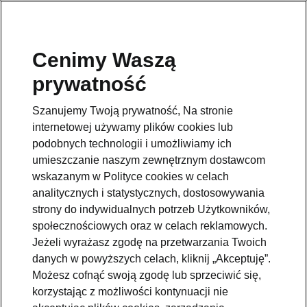
Cenimy Waszą
Pomoc
prywatność
801234234
Szanujemy Twoją prywatność, Na stronie
Email
internetowej używamy plików cookies lub
kontakt@skoda.pl
podobnych technologii i umożliwiamy ich
umieszczanie naszym zewnętrznym dostawcom
Dane kontaktowe
wskazanym w Polityce cookies w celach
analitycznych i statystycznych, dostosowywania
strony do indywidualnych potrzeb Użytkowników,
społecznościowych oraz w celach reklamowych.
Jeżeli wyrażasz zgodę na przetwarzania Twoich
danych w powyższych celach, kliknij „Akceptuję”.
Zobacz także
Możesz cofnąć swoją zgodę lub sprzeciwić się,
korzystając z możliwości kontynuacji nie
Zapytaj o ofertę