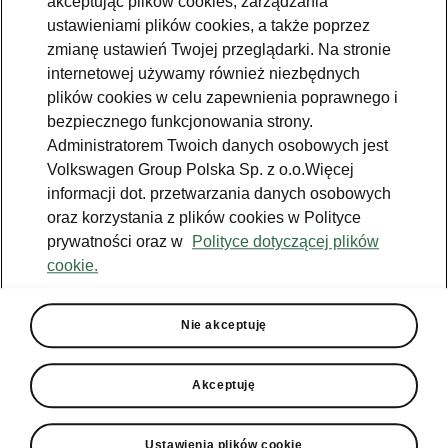
akceptując plików cookies, zarządzania
Jazda próbna
ustawieniami plików cookies, a także poprzez
zmianę ustawień Twojej przeglądarki. Na stronie
Znajdź salon
internetowej używamy również niezbędnych
plików cookies w celu zapewnienia poprawnego i
Konfigurator
bezpiecznego funkcjonowania strony.
Newsletter
Administratorem Twoich danych osobowych jest
Volkswagen Group Polska Sp. z o.o.Więcej
informacji dot. przetwarzania danych osobowych
oraz korzystania z plików cookies w Polityce
prywatności oraz w
Polityce dotyczącej plików
Facebook
Škoda Karoq
cookie.
Instagram
Škoda Elroq
Zobacz
Właściciel
wszystkie
YouTube
Škoda Enyaq
modele
W trosce o
Nie akceptuję
Škodę - porady
YouTube shorts
Peaq
Do pobrania
Aplikacja
Używane
Epiq
MyŠkoda
Akceptuję
Škoda Connect
Poznaj program
Enyaq
Historia
Škoda Plus
Ładowanie
publiczne
Enyaq Coupé
Środowisko
Ustawienia plików cookie