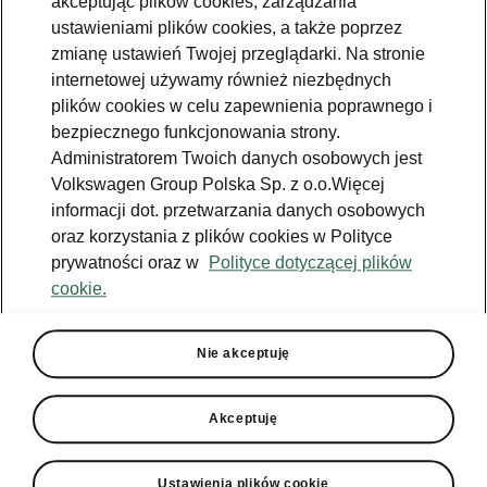
akceptując plików cookies, zarządzania
Jazda próbna
ustawieniami plików cookies, a także poprzez
zmianę ustawień Twojej przeglądarki. Na stronie
Znajdź salon
internetowej używamy również niezbędnych
plików cookies w celu zapewnienia poprawnego i
Konfigurator
bezpiecznego funkcjonowania strony.
Newsletter
Administratorem Twoich danych osobowych jest
Volkswagen Group Polska Sp. z o.o.Więcej
informacji dot. przetwarzania danych osobowych
oraz korzystania z plików cookies w Polityce
prywatności oraz w
Polityce dotyczącej plików
Facebook
Škoda Karoq
cookie.
Instagram
Škoda Elroq
Zobacz
Właściciel
wszystkie
YouTube
Škoda Enyaq
modele
W trosce o
Nie akceptuję
Škodę - porady
YouTube shorts
Peaq
Do pobrania
Aplikacja
Używane
Epiq
MyŠkoda
Akceptuję
Škoda Connect
Poznaj program
Enyaq
Historia
Škoda Plus
Ładowanie
publiczne
Enyaq Coupé
Środowisko
Ustawienia plików cookie