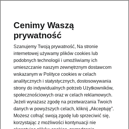
Cenimy Waszą
Pomoc
prywatność
801234234
Szanujemy Twoją prywatność, Na stronie
Email
internetowej używamy plików cookies lub
kontakt@skoda.pl
podobnych technologii i umożliwiamy ich
umieszczanie naszym zewnętrznym dostawcom
Dane kontaktowe
wskazanym w Polityce cookies w celach
analitycznych i statystycznych, dostosowywania
strony do indywidualnych potrzeb Użytkowników,
społecznościowych oraz w celach reklamowych.
Jeżeli wyrażasz zgodę na przetwarzania Twoich
danych w powyższych celach, kliknij „Akceptuję”.
Zobacz także
Możesz cofnąć swoją zgodę lub sprzeciwić się,
korzystając z możliwości kontynuacji nie
Zapytaj o ofertę