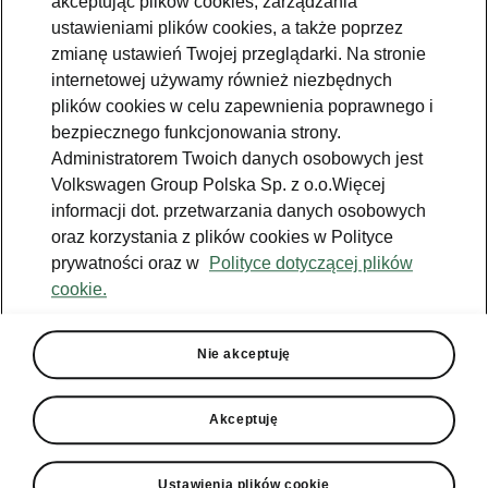
akceptując plików cookies, zarządzania
Jazda próbna
ustawieniami plików cookies, a także poprzez
zmianę ustawień Twojej przeglądarki. Na stronie
Znajdź salon
internetowej używamy również niezbędnych
plików cookies w celu zapewnienia poprawnego i
Konfigurator
bezpiecznego funkcjonowania strony.
Newsletter
Administratorem Twoich danych osobowych jest
Volkswagen Group Polska Sp. z o.o.Więcej
informacji dot. przetwarzania danych osobowych
oraz korzystania z plików cookies w Polityce
prywatności oraz w
Polityce dotyczącej plików
Facebook
Škoda Karoq
cookie.
Instagram
Škoda Elroq
Zobacz
Właściciel
wszystkie
YouTube
Škoda Enyaq
modele
W trosce o
Nie akceptuję
Škodę - porady
YouTube shorts
Peaq
Do pobrania
Aplikacja
Używane
Epiq
MyŠkoda
Akceptuję
Škoda Connect
Poznaj program
Enyaq
Historia
Škoda Plus
Ładowanie
publiczne
Enyaq Coupé
Środowisko
Ustawienia plików cookie