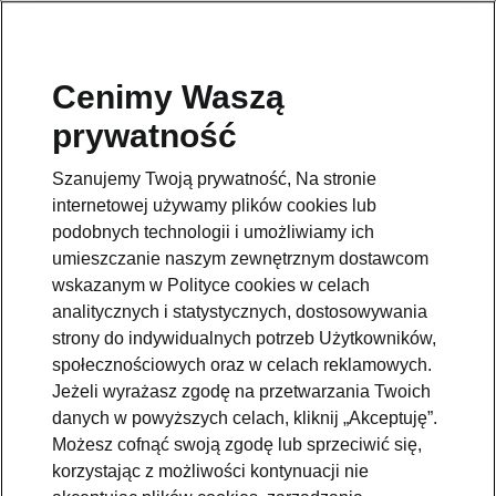
Cenimy Waszą
Pomoc
prywatność
801234234
Szanujemy Twoją prywatność, Na stronie
Email
internetowej używamy plików cookies lub
kontakt@skoda.pl
podobnych technologii i umożliwiamy ich
umieszczanie naszym zewnętrznym dostawcom
Dane kontaktowe
wskazanym w Polityce cookies w celach
analitycznych i statystycznych, dostosowywania
strony do indywidualnych potrzeb Użytkowników,
społecznościowych oraz w celach reklamowych.
Jeżeli wyrażasz zgodę na przetwarzania Twoich
danych w powyższych celach, kliknij „Akceptuję”.
Zobacz także
Możesz cofnąć swoją zgodę lub sprzeciwić się,
korzystając z możliwości kontynuacji nie
Zapytaj o ofertę