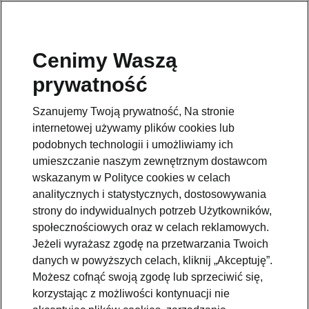
Cenimy Waszą
Pomoc
prywatność
801234234
Szanujemy Twoją prywatność, Na stronie
Email
internetowej używamy plików cookies lub
kontakt@skoda.pl
podobnych technologii i umożliwiamy ich
umieszczanie naszym zewnętrznym dostawcom
Dane kontaktowe
wskazanym w Polityce cookies w celach
analitycznych i statystycznych, dostosowywania
strony do indywidualnych potrzeb Użytkowników,
społecznościowych oraz w celach reklamowych.
Jeżeli wyrażasz zgodę na przetwarzania Twoich
danych w powyższych celach, kliknij „Akceptuję”.
Zobacz także
Możesz cofnąć swoją zgodę lub sprzeciwić się,
korzystając z możliwości kontynuacji nie
Zapytaj o ofertę