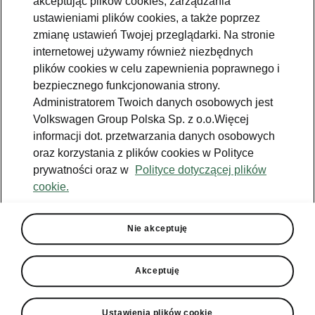
akceptując plików cookies, zarządzania
Jazda próbna
ustawieniami plików cookies, a także poprzez
zmianę ustawień Twojej przeglądarki. Na stronie
Znajdź salon
internetowej używamy również niezbędnych
plików cookies w celu zapewnienia poprawnego i
Konfigurator
bezpiecznego funkcjonowania strony.
Newsletter
Administratorem Twoich danych osobowych jest
Volkswagen Group Polska Sp. z o.o.Więcej
informacji dot. przetwarzania danych osobowych
oraz korzystania z plików cookies w Polityce
prywatności oraz w
Polityce dotyczącej plików
Facebook
Škoda Karoq
cookie.
Instagram
Škoda Elroq
Zobacz
Właściciel
wszystkie
YouTube
Škoda Enyaq
modele
W trosce o
Nie akceptuję
Škodę - porady
YouTube shorts
Peaq
Do pobrania
Aplikacja
Używane
Epiq
MyŠkoda
Akceptuję
Škoda Connect
Poznaj program
Enyaq
Historia
Škoda Plus
Ładowanie
publiczne
Enyaq Coupé
Środowisko
Ustawienia plików cookie