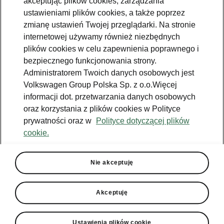
akceptując plików cookies, zarządzania
Jazda próbna
ustawieniami plików cookies, a także poprzez
zmianę ustawień Twojej przeglądarki. Na stronie
Znajdź salon
internetowej używamy również niezbędnych
plików cookies w celu zapewnienia poprawnego i
Konfigurator
bezpiecznego funkcjonowania strony.
Newsletter
Administratorem Twoich danych osobowych jest
Volkswagen Group Polska Sp. z o.o.Więcej
informacji dot. przetwarzania danych osobowych
oraz korzystania z plików cookies w Polityce
prywatności oraz w
Polityce dotyczącej plików
Facebook
Škoda Karoq
cookie.
Instagram
Škoda Elroq
Zobacz
Właściciel
wszystkie
YouTube
Škoda Enyaq
modele
W trosce o
Nie akceptuję
Škodę - porady
YouTube shorts
Peaq
Do pobrania
Aplikacja
Używane
Epiq
MyŠkoda
Akceptuję
Škoda Connect
Poznaj program
Enyaq
Historia
Škoda Plus
Ładowanie
publiczne
Enyaq Coupé
Środowisko
Ustawienia plików cookie