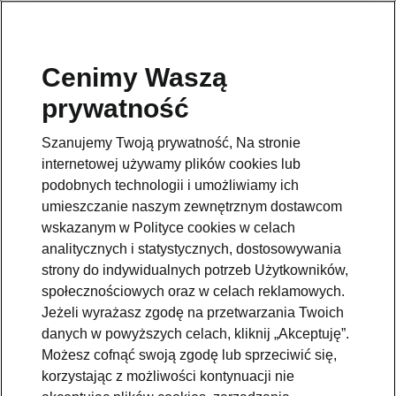
Cenimy Waszą
Pomoc
prywatność
801234234
Szanujemy Twoją prywatność, Na stronie
Email
internetowej używamy plików cookies lub
kontakt@skoda.pl
podobnych technologii i umożliwiamy ich
umieszczanie naszym zewnętrznym dostawcom
Dane kontaktowe
wskazanym w Polityce cookies w celach
analitycznych i statystycznych, dostosowywania
strony do indywidualnych potrzeb Użytkowników,
społecznościowych oraz w celach reklamowych.
Jeżeli wyrażasz zgodę na przetwarzania Twoich
danych w powyższych celach, kliknij „Akceptuję”.
Zobacz także
Możesz cofnąć swoją zgodę lub sprzeciwić się,
korzystając z możliwości kontynuacji nie
Zapytaj o ofertę