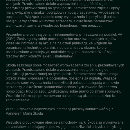
wersjach. Przedstawione detale wyposażenia mogą różnić się od
specyfikacji przewidzianej na rynek polski. Zamieszczone zdjęcia i opisy
mają wyłącznie charakter poglądowy i mogą przedstawiać wyposażenie
opcjonalne. Wiążące ustalenie ceny, wyposażenia i specyfikacji pojazdu
następuje wyłącznie w umowie sprzedaży, a określenie parametrów
technicznych zawiera świadectwo homologacji typu pojazdu.
Prezentowane ceny są cenami rekomendowanymi i zawierają podatek VAT
(23%). Zastrzegamy sobie prawo do zmian oraz ewentualnych błędów.
Wszelkie informacje są aktualne na dzień publikacji. Ze względu na
ograniczenia technik drukarskich lub parametrów ekranu, kolory
przedstawione w niniejszym materiale mogą nieznacznie różnić się od
rzeczywistych kolorów lakieru i materiałów.
Škoda zastrzega sobie możliwość wprowadzenia zmian w prezentowanych
wersjach. Przedstawione detale wyposażenia mogą różnić się od
specyfikacji przewidzianej na rynek polski. Zamieszczone zdjęcia mogą
przedstawiać wyposażenie opcjonalne, dostępne za dopłatą. Wiążące
ustalenie ceny, wyposażenia i specyfikacji pojazdu następują w umowie
sprzedaży, a określenie parametrów technicznych zawiera świadectwo
homologacji typu pojazdu. Zastrzegamy sobie prawo do zmian i pomyłek.
Wszelkie informacje prezentowane na stronie są aktualne na dzień ich
zamieszczania.
W celu uzyskania najnowszych informacji prosimy kontaktować się z
Partnerem Marki Škoda
Wszystkie produkowane obecnie samochody marki Škoda są wykonywane
z materiałów spełniających pod względem możliwości odzysku i recyklingu