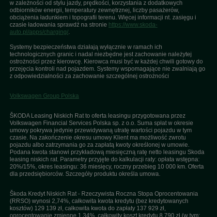
w zależności od stylu jazdy, prędkości, korzystania z dodatkowych
odbiorników energii, temperatury zewnętrznej, liczby pasażerów,
obciążenia ładunkiem i topografii terenu. Więcej informacji nt. zasięgu i
czasie ładowania sprawdź na stronie
https://www.skoda-
auto.pl/apps/charging/
.
Systemy bezpieczeństwa działają wyłącznie w ramach ich
technologicznych granic i nadal niezbędne jest zachowanie należytej
ostrożności przez kierowcę. Kierowca musi być w każdej chwili gotowy do
przejęcia kontroli nad pojazdem. Systemy wspomagające nie zwalniają go
z odpowiedzialności za zachowanie szczególnej ostrożności
Volkswagen Group Polska
ŠKODA Leasing Niskich Rat to oferta leasingu przygotowana przez
Volkswagen Financial Services Polska sp. z o.o. Suma spłat w okresie
umowy pokrywa jedynie przewidywaną utratę wartości pojazdu w tym
czasie. Na zakończenie okresu umowy Klient ma możliwość zwrotu
pojazdu albo zatrzymania go za zapłatą kwoty określonej w umowie.
Podana kwota stanowi przykładową miesięczną ratę netto leasingu Skoda
leasing niskich rat. Parametry przyjęte do kalkulacji raty: opłata wstępna:
20%/15%, okres leasingu: 36 miesięcy, roczny przebieg 10 000 km. Oferta
dla przedsiębiorców. Szczegóły produktu określa umowa.
Škoda Kredyt Niskich Rat - Rzeczywista Roczna Stopa Oprocentowania
(RRSO) wynosi 2,74%, całkowita kwota kredytu (bez kredytowanych
kosztów) 129 139 zł, całkowita kwota do zapłaty 137 929 zł,
oprocentowanie zmienne 1,34%, całkowity koszt kredytu 8 790 zł (w tym: