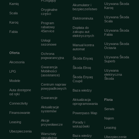
Przeglądy
Kamiq
Używana Škoda
Akumulator i
Karoq
bezpieczeństwo
Oryginalne
Scala
części
Używana Škoda
Elektrominuta
Scala
Karoq
Program
rabatowy
Dopłata do
Używana Škoda
4Service
Fabia
zakupu aut
Fabia
elektrycznych
Usługi
Używana Škoda
sezonowe
Manual kontra
Octavia
automat
Oferta
Ochrona
Używana Škoda
pogwarancyjna
Škoda Enyaq
Superb
Akcesoria
Gwarancja
Škoda Elroq
Używana
Mobilności
LPG
elektryczna
(assistance)
Škoda Enyaq
Škoda
Modele
Coupé
Centrum napraw
powypadkowych
Auta dostępne
Baza wiedzy
od ręki
Gwarancje
Aktualizacja
Flota
Connectivity
oprogramowania
Aktualizacje
Serwis
systemów
Finansowanie
Powerpass Map
Najem
Akcje
Leasing
Porady i
przywoławcze
wskazówki
Leasing
Ubezpieczenia
Warsztaty
Baza wiedzy
Ubezpieczenie
niezależne