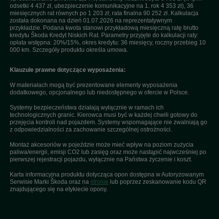
odsetki 4 437 zł, ubezpieczenie komunikacyjne na 1. rok 4 353 zł), 36
miesięcznych rat równych po 1 203 zł; rata finalna 90 252 zł. Kalkulacja
została dokonana na dzień 01.07.2026 na reprezentatywnym
przykładzie. Podana kwota stanowi przykładową miesięczną ratę brutto
kredytu Škoda Kredyt Niskich Rat. Parametry przyjęte do kalkulacji raty:
opłata wstępna: 20%/15%, okres kredytu: 36 miesięcy, roczny przebieg 10
000 km. Szczegóły produktu określa umowa.
Klauzule prawne dotyczące wyposażenia:
W materiałach mogą być prezentowane elementy wyposażenia
dodatkowego, opcjonalnego lub niedostępnego w ofercie w Polsce.
Systemy bezpieczeństwa działają wyłącznie w ramach ich
technologicznych granic. Kierowca musi być w każdej chwili gotowy do
przejęcia kontroli nad pojazdem. Systemy wspomagające nie zwalniają go
z odpowiedzialności za zachowanie szczególnej ostrożności.
Montaż akcesoriów w pojeździe może mieć wpływ na poziom zużycia
paliwa/energii, emisji CO2 lub zasięg oraz może nastąpić najwcześniej po
pierwszej rejestracji pojazdu, wyłącznie na Państwa życzenie i koszt.
Karta informacyjna produktu dotycząca opon dostępna w Autoryzowanym
Serwisie Marki Škoda oraz na
stronie
lub poprzez zeskanowanie kodu QR
znajdującego się na etykiecie opony.