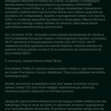
wymagania określone w normie ISO 22628 i są zgodne z europejskimi
świadectwami homologacji wydanymi wg dyrektywy 2005/64/WE.
Volkswagen Group Polska sp. z o.o. podlega obowiązkowi zapewnienia
wszystkim użytkownikom samochodów Škoda sieci odbioru pojazdów po
wycofaniu ich z eksploatacji, zgodnie z wymaganiami ustawy z 20 stycznia
2005 r. o recyklingu pojazdów wycofanych z eksploatacji. Więcej informacji
dotyczących ekologii znajdą Państwo na stronach: https://www.skoda-
auto.pl/swiat-skody/recycling-samochodow
Od 1 września 2018 r. wszystkie nowe pojazdy wprowadzane do obrotu w
Unii Europejskiej muszą być badane i homologowane zgodnie z procedurą
WLTP określoną w Rozporządzeniu Komisji (UE) 2017/1151. WLTP
zapewnia bardziej rygorystyczne warunki badania i bardziej realistyczne
wartości zużycia paliwa i emisji CO2 w porównaniu do stosowanej to tej
pory metody NEDC.
O szczegóły zapytaj Partnera Marki Škoda
Pod tekstem TABELA z danymi zużycia paliwa i emisji w cyklu mieszanym
per model Pod tabelą z danymi dodatkowo "Dane na podstawie świadectw
homologacji typu"
Montaż akcesoriów w pojeździe może mieć wpływ na poziom zużycia
paliwa i emisji CO2 oraz może nastąpić najwcześniej po pierwszej
rejestracji pojazdu, wyłącznie na Państwa życzenie.
Zasięg dla samochodów elektrycznych lub zasięg w trybie elektrycznym dla
hybryd typu Plug-In może się różnić w zależności od wersji i wyposażenia
oraz zamontowanych akcesoriów. W praktyce rzeczywisty zasięg różni się