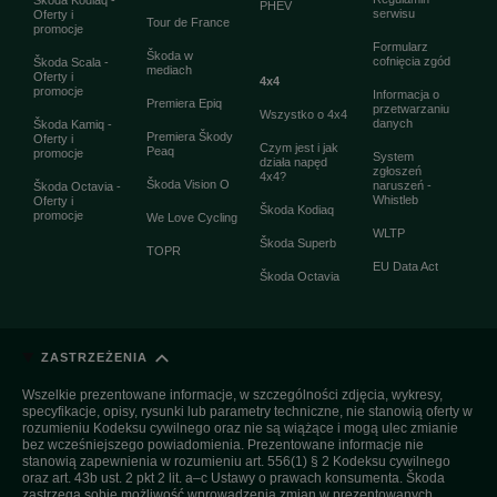
Škoda Kodiaq -
PHEV
serwisu
Oferty i
Tour de France
promocje
Formularz
Škoda w
cofnięcia zgód
Škoda Scala -
mediach
Oferty i
4x4
promocje
Informacja o
Premiera Epiq
przetwarzaniu
Wszystko o 4x4
danych
Škoda Kamiq -
Premiera Škody
Oferty i
Czym jest i jak
Peaq
promocje
System
działa napęd
zgłoszeń
4x4?
Škoda Vision O
naruszeń -
Škoda Octavia -
Whistleb
Oferty i
Škoda Kodiaq
promocje
We Love Cycling
WLTP
Škoda Superb
TOPR
EU Data Act
Škoda Octavia
ZASTRZEŻENIA
Wszelkie prezentowane informacje, w szczególności zdjęcia, wykresy,
specyfikacje, opisy, rysunki lub parametry techniczne, nie stanowią oferty w
rozumieniu Kodeksu cywilnego oraz nie są wiążące i mogą ulec zmianie
bez wcześniejszego powiadomienia. Prezentowane informacje nie
stanowią zapewnienia w rozumieniu art. 556(1) § 2 Kodeksu cywilnego
oraz art. 43b ust. 2 pkt 2 lit. a–c Ustawy o prawach konsumenta. Škoda
zastrzega sobie możliwość wprowadzenia zmian w prezentowanych