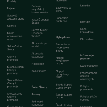
ładowarki
Kredyty
Linkedln
Badanie
Ładowanie w
Najem
satysfakcji
domu
konsumentów
Sprawdź
Ładowanie
aktualną ofertę
Jakość obsługi
publiczne
Kontakt
Škoda
Cenniki
Dane
Serwis Škody -
kontaktowe
Unijne
Dlaczego
oznakowanie
Warto?
Hybrydowe
opon
Dla mediów
Akcesoria per
Samochody
Salon Online
model
hybrydowe
Škody
Škody
Akcesoria
Informacje
Oferty i
sezonowe
Napęd
prawne
promocje
hybrydowy
Hotel opon
PHEV
Dane osobowe
Škoda Superb -
Oferty i
Koła zimowe
Napęd
Przetwarzanie
promocje
hybrydowy
danych
MHEV
osobowych
Škoda Fabia -
Oferty i
Škoda Superb
Polityka
promocje
Świat Škody
Combi PHEV
prywatności
Škoda Karoq -
Rowery
Škoda Superb
Polityka plików
Oferty i
PHEV
cookies
promocje
Jednostki
napędowe
Škoda Kodiaq
Regulamin