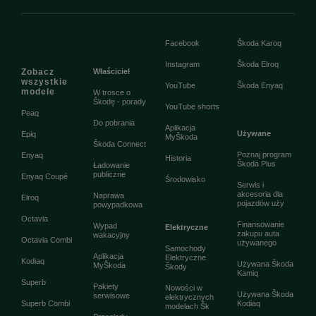
Facebook
Škoda Karoq
Instagram
Škoda Elroq
Zobacz
Właściciel
wszystkie
YouTube
Škoda Enyaq
modele
W trosce o
Škodę - porady
YouTube shorts
Peaq
Do pobrania
Aplikacja
Używane
Epiq
MyŠkoda
Škoda Connect
Poznaj program
Enyaq
Historia
Škoda Plus
Ładowanie
publiczne
Enyaq Coupé
Środowisko
Serwis i
akcesoria dla
Naprawa
Elroq
pojazdów uży
powypadkowa
Octavia
Finansowanie
Wypad
Elektryczne
zakupu auta
wakacyjny
Octavia Combi
używanego
Samochody
Aplikacja
Elektryczne
Kodiaq
Używana Škoda
MyŠkoda
Škody
Kamiq
Superb
Pakiety
Nowości w
Używana Škoda
serwisowe
elektrycznych
Superb Combi
Kodiaq
modelach Šk