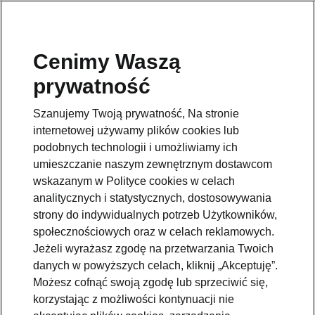
Cenimy Waszą
prywatność
Chcesz poznać inne modele Škody? Odwiedź naszą
stronę główną.
Szanujemy Twoją prywatność, Na stronie
internetowej używamy plików cookies lub
Przejdź
podobnych technologii i umożliwiamy ich
umieszczanie naszym zewnętrznym dostawcom
wskazanym w Polityce cookies w celach
analitycznych i statystycznych, dostosowywania
strony do indywidualnych potrzeb Użytkowników,
Porównanie silników
społecznościowych oraz w celach reklamowych.
Škoda Scala
Jeżeli wyrażasz zgodę na przetwarzania Twoich
danych w powyższych celach, kliknij „Akceptuję”.
Możesz cofnąć swoją zgodę lub sprzeciwić się,
Skrzynia biegów - ↑
korzystając z możliwości kontynuacji nie