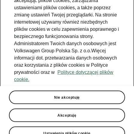
akceptując plików cookies, zarządzania
1,0 TSI (95 KM)
ustawieniami plików cookies, a także poprzez
Drive, Essence, Selection
zmianę ustawień Twojej przeglądarki. Na stronie
internetowej używamy również niezbędnych
plików cookies w celu zapewnienia poprawnego i
Skrzynia biegów
5-biegowa manualna
bezpiecznego funkcjonowania strony.
Administratorem Twoich danych osobowych jest
Volkswagen Group Polska Sp. z o.o.Więcej
Rodzaj paliwa
Benzynowy
informacji dot. przetwarzania danych osobowych
oraz korzystania z plików cookies w Polityce
Max. moment obrotowy
175
prywatności oraz w
Polityce dotyczącej plików
Nm
cookie.
Moc
70
kW
Nie akceptuję
Zużycie paliwa w cyklu mieszanym
5.10
l/100km
Akceptuję
Emisja CO2
115.00
g/km
Ustawienia plików cookie