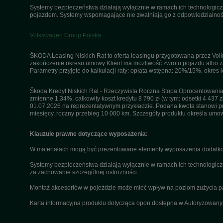
Systemy bezpieczeństwa działają wyłącznie w ramach ich technologiczny
pojazdem. Systemy wspomagające nie zwalniają go z odpowiedzialnośc
Volkswagen Group Polska
ŠKODA Leasing Niskich Rat to oferta leasingu przygotowana przez Volk
zakończenie okresu umowy Klient ma możliwość zwrotu pojazdu albo za
Parametry przyjęte do kalkulacji raty: opłata wstępna: 20%/15%, okres
Škoda Kredyt Niskich Rat - Rzeczywista Roczna Stopa Oprocentowania 
zmienne 1,34%, całkowity koszt kredytu 8 790 zł (w tym: odsetki 4 437 z
01.07.2026 na reprezentatywnym przykładzie. Podana kwota stanowi przy
miesięcy, roczny przebieg 10 000 km. Szczegóły produktu określa umo
Klauzule prawne dotyczące wyposażenia:
W materiałach mogą być prezentowane elementy wyposażenia dodatkow
Systemy bezpieczeństwa działają wyłącznie w ramach ich technologicz
za zachowanie szczególnej ostrożności.
Montaż akcesoriów w pojeździe może mieć wpływ na poziom zużycia paliw
Karta informacyjna produktu dotycząca opon dostępna w Autoryzowan