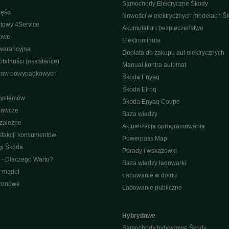
Samochody Elektryczne Škody
ęści
Nowości w elektrycznych modelach Š
towy 4Service
Akumulator i bezpieczeństwo
nowe
Elektrominuta
warancyjna
Dopłata do zakupu aut elektrycznych
bilności (assistance)
Manual kontra automat
raw powypadkowych
Škoda Enyaq
Škoda Elroq
 systemów
Škoda Enyaq Coupé
ławcze
Baza wiedzy
ezależne
Aktualizacja oprogramowania
sfakcji konsumentów
Powerpass Map
gi Škoda
Porady i wskazówki
 - Dlaczego Warto?
Baza wiedzy ładowarki
r model
Ładowanie w domu
ezonowe
Ładowanie publiczne
Hybrydowe
Samochody hybrydowe Škody