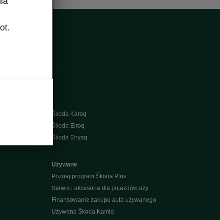
ia
ot.
Škoda Karoq
Škoda Elroq
Škoda Enyaq
Używane
Poznaj program Škoda Plus
Serwis i akcesoria dla pojazdów uży
Finansowanie zakupu auta używanego
Używana Škoda Kamiq