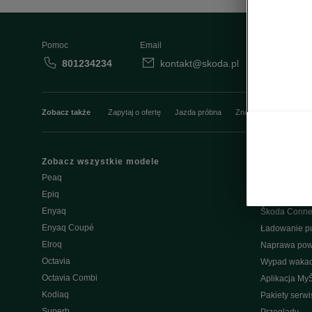
Pomoc
Email
801234234
kontakt@skoda.pl
Dane
Zobacz także
Zapytaj o ofertę
Jazda próbna
Znajdź salon
Konfi
Zobacz wszystkie modele
Właściciel
Peaq
W trosce o Šk
Epiq
Do pobrania
Enyaq
Škoda Conne
Enyaq Coupé
Ładowanie pu
Elroq
Naprawa po
Octavia
Wypad wakac
Octavia Combi
Aplikacja My
Kodiaq
Pakiety serw
Superb