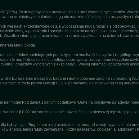
T (23%). Zastrzegamy sobie prawo do zmian oraz ewentualnych błędów. Wszelkie 
tawione w niniejszym materiale mogą nieznacznie różnić się od rzeczywistych kolor
h wersjach. Przedstawione detale wyposażenia mogą różnić się od specyfikacji 
stalenie ceny, wyposażenia i specyfikacji pojazdu następują w umowie sprzedaży
. Wszelkie informacje prezentowane na stronie są aktualne na dzień ich zamieszc
artnerem Marki Škoda
 z materiałów spełniających pod względem możliwości odzysku i recyklingu wym
agen Group Polska sp. z o.o. podlega obowiązkowi zapewnienia wszystkim użyt
ecyklingu pojazdów wycofanych z eksploatacji. Więcej informacji dotyczących ekolo
u w Unii Europejskiej muszą być badane i homologowane zgodnie z procedurą WL
ne wartości zużycia paliwa i emisji CO2 w porównaniu do stosowanej to tej pory m
nym per model Pod tabelą z danymi dodatkowo "Dane na podstawie świadectw homo
wa i emisji CO2 oraz może nastąpić najwcześniej po pierwszej rejestracji pojazd
dla hybryd typu Plug-In może się różnić w zależności od wersji i wyposażenia or
ików energii, temperatury zewnętrznej, liczby pasażerów, obciążenia ładunkiem i to