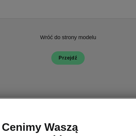
Wróć do strony modelu
Przejdź
Nowa Škoda Ko
Cenimy Waszą
Bezdoty