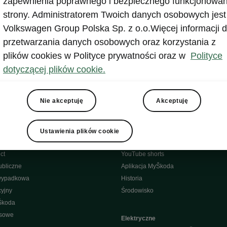
zapewnienia poprawnego i bezpiecznego funkcjonowan
strony. Administratorem Twoich danych osobowych jest
Volkswagen Group Polska Sp. z o.o.Więcej informacji d
przetwarzania danych osobowych oraz korzystania z
 kontaktowe
plików cookies w Polityce prywatności oraz w
Polityce
dotyczącej plików cookie.
gurator
Newsletter
Nie akceptuję
Akceptuję
Facebook
odę - porady
Instagram
Ustawienia plików cookie
YouTube
ct
YouTube shorts
bliczne
Aplikacja MyŠkoda
wypadkowa
Historia
yjny
Środowisko
Škoda
isowe
Elektryczne