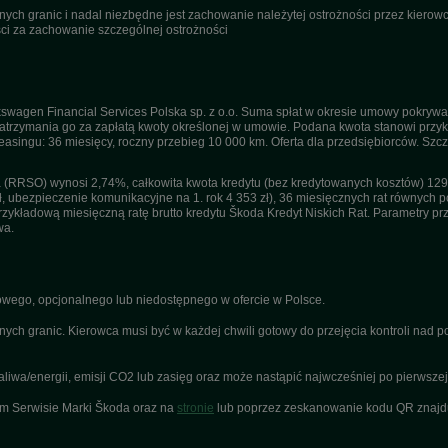
ch granic i nadal niezbędne jest zachowanie należytej ostrożności przez kierowcę
i za zachowanie szczególnej ostrożności
swagen Financial Services Polska sp. z o.o. Suma spłat w okresie umowy pokrywa
trzymania go za zapłatą kwoty określonej w umowie. Podana kwota stanowi przykła
 leasingu: 36 miesięcy, roczny przebieg 10 000 km. Oferta dla przedsiębiorców. Sz
(RRSO) wynosi 2,74%, całkowita kwota kredytu (bez kredytowanych kosztów) 129 1
ł, ubezpieczenie komunikacyjne na 1. rok 4 353 zł), 36 miesięcznych rat równych po
kładową miesięczną ratę brutto kredytu Škoda Kredyt Niskich Rat. Parametry przyj
wa.
ego, opcjonalnego lub niedostępnego w ofercie w Polsce.
nych granic. Kierowca musi być w każdej chwili gotowy do przejęcia kontroli nad
a/energii, emisji CO2 lub zasięg oraz może nastąpić najwcześniej po pierwszej r
ym Serwisie Marki Škoda oraz na
stronie
lub poprzez zeskanowanie kodu QR znajduj