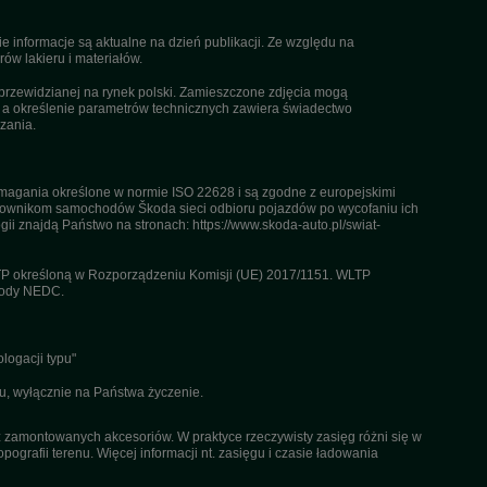
informacje są aktualne na dzień publikacji. Ze względu na
ów lakieru i materiałów.
przewidzianej na rynek polski. Zamieszczone zdjęcia mogą
, a określenie parametrów technicznych zawiera świadectwo
zania.
agania określone w normie ISO 22628 i są zgodne z europejskimi
kownikom samochodów Škoda sieci odbioru pojazdów po wycofaniu ich
gii znajdą Państwo na stronach: https://www.skoda-auto.pl/swiat-
TP określoną w Rozporządzeniu Komisji (UE) 2017/1151. WLTP
etody NEDC.
logacji typu"
u, wyłącznie na Państwa życzenie.
az zamontowanych akcesoriów. W praktyce rzeczywisty zasięg różni się w
pografii terenu. Więcej informacji nt. zasięgu i czasie ładowania