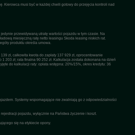
. Kierowca musi być w każdej chwili gotowy do przejęcia kontroli nad
 jedynie przewidywaną utratę wartości pojazdu w tym czasie. Na
dową miesięczną ratę netto leasingu Skoda leasing niskich rat.
czegóły produktu określa umowa.
39 zł, całkowita kwota do zapłaty 137 929 zł, oprocentowanie
 1 203 zł; rata finalna 90 252 zł. Kalkulacja została dokonana na dzień
ęte do kalkulacji raty: opłata wstępna: 20%/15%, okres kredytu: 36
 pojazdem. Systemy wspomagające nie zwalniają go z odpowiedzialności
ejestracji pojazdu, wyłącznie na Państwa życzenie i koszt.
ącego się na etykiecie opony.