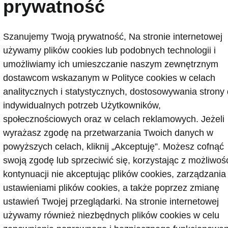
prywatność
bagażni
Nowa Škoda K
Szanujemy Twoją prywatność, Na stronie internetowej
opcjonalny Vi
używamy plików cookies lub podobnych technologii i
otwierania/za
umożliwiamy ich umieszczanie naszym zewnętrznym
nowej Škody K
dostawcom wskazanym w Polityce cookies w celach
poprzez naciśn
analitycznych i statystycznych, dostosowywania strony
za pomocą zda
indywidualnych potrzeb Użytkowników,
naciśnięcie pr
społecznościowych oraz w celach reklamowych. Jeżeli
wyrażasz zgodę na przetwarzania Twoich danych w
powyższych celach, kliknij „Akceptuję”. Możesz cofnąć
swoją zgodę lub sprzeciwić się, korzystając z możliwoś
kontynuacji nie akceptując plików cookies, zarządzania
ustawieniami plików cookies, a także poprzez zmianę
ustawień Twojej przeglądarki. Na stronie internetowej
używamy również niezbędnych plików cookies w celu