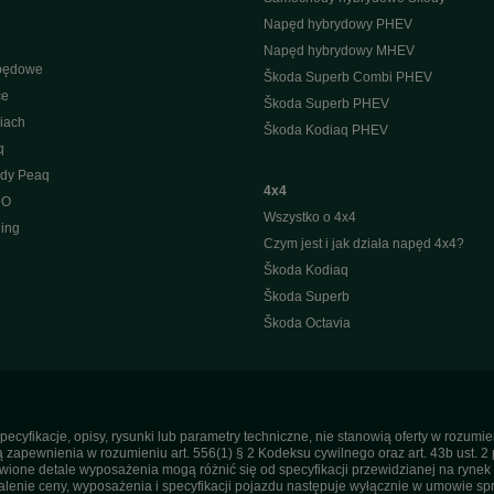
Napęd hybrydowy PHEV
Napęd hybrydowy MHEV
apędowe
Škoda Superb Combi PHEV
ce
Škoda Superb PHEV
iach
Škoda Kodiaq PHEV
q
ody Peaq
4x4
 O
Wszystko o 4x4
ing
Czym jest i jak działa napęd 4x4?
Škoda Kodiaq
Škoda Superb
Škoda Octavia
pecyfikacje, opisy, rysunki lub parametry techniczne, nie stanowią oferty w rozum
apewnienia w rozumieniu art. 556(1) § 2 Kodeksu cywilnego oraz art. 43b ust. 2 
ne detale wyposażenia mogą różnić się od specyfikacji przewidzianej na rynek p
enie ceny, wyposażenia i specyfikacji pojazdu następuje wyłącznie w umowie sp