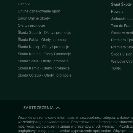
Cenniki
Świat Škody
Unijne oznakowanie opon
Rowery
Salon Online Škody
Jednostki n
Oferty i promocje
Tour de Fran
Škoda Superb - Oferty i promocje
Škoda w med
Škoda Fabia - Oferty i promocje
Premiera Epi
Škoda Karoq - Oferty i promocje
Premiera Šk
Škoda Kodiaq - Oferty i promocje
Škoda Vision
Škoda Scala - Oferty i promocje
We Love Cycl
Škoda Kamiq - Oferty i promocje
TOPR
Škoda Octavia - Oferty i promocje
ZASTRZEŻENIA
Wszelkie prezentowane informacje, w szczególności zdjęcia, wykresy, s
wcześniejszego powiadomienia. Prezentowane informacje nie stanowią z
możliwość wprowadzenia zmian w prezentowanych wersjach. Przedstawio
poglądowy i mogą przedstawiać wyposażenie opcjonalne. Wiążące ustal