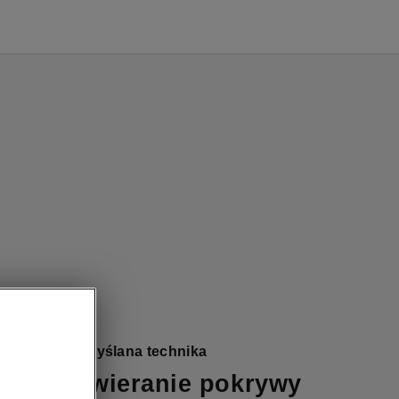
diaq - Przemyślana technika
kowe otwieranie pokrywy