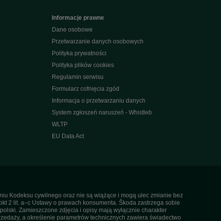
Informacje prawne
Dane osobowe
Przetwarzanie danych osobowych
Polityka prywatności
Polityka plików cookies
Regulamin serwisu
Formularz cofnięcia zgód
Informacja o przetwarzaniu danych
System zgłoszeń naruszeń - Whistleb
WLTP
EU Data Act
ieniu Kodeksu cywilnego oraz nie są wiążące i mogą ulec zmianie bez
pkt 2 lit. a–c Ustawy o prawach konsumenta. Škoda zastrzega sobie
olski. Zamieszczone zdjęcia i opisy mają wyłącznie charakter
rzedaży, a określenie parametrów technicznych zawiera świadectwo