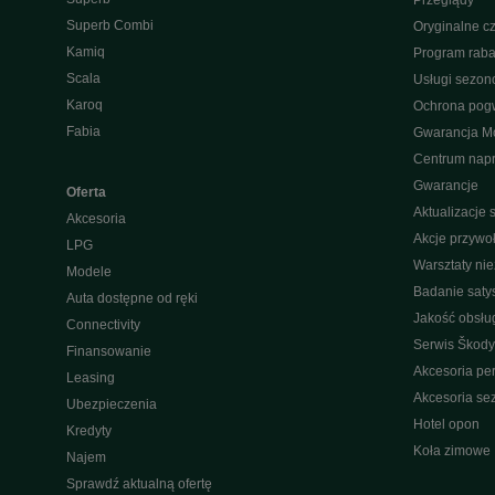
Przeglądy
Superb Combi
Oryginalne cz
Kamiq
Program raba
Scala
Usługi sezo
Karoq
Ochrona pog
Fabia
Gwarancja Mo
Centrum nap
Gwarancje
Oferta
Aktualizacje
Akcesoria
Akcje przywo
LPG
Warsztaty ni
Modele
Badanie saty
Auta dostępne od ręki
Jakość obsłu
Connectivity
Serwis Škody
Finansowanie
Akcesoria pe
Leasing
Akcesoria s
Ubezpieczenia
Hotel opon
Kredyty
Koła zimowe
Najem
Sprawdź aktualną ofertę