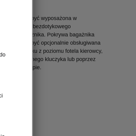
ka
odiaq może być wyposażona w
rtual Pedal do bezdotykowego
mykania bagażnika. Pokrywa bagażnika
odiaq może być opcjonalnie obsługiwana
ięcie przycisku z poziomu fotela kierowcy,
 do
lnie sterowanego kluczyka lub poprzez
zycisku na klapie.
ci