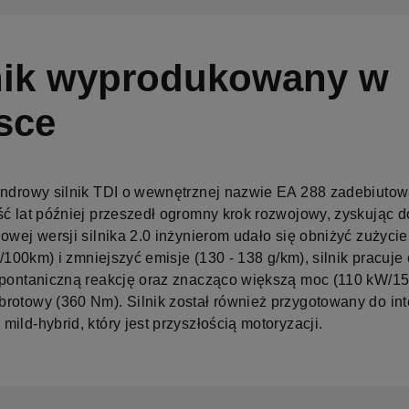
nik wyprodukowany w
sce
indrowy silnik TDI o wewnętrznej nazwie EA 288 zadebiuto
ść lat później przeszedł ogromny krok rozwojowy, zyskując 
nowej wersji silnika 2.0 inżynierom udało się obniżyć zużycie
 l/100km) i zmniejszyć emisje (130 - 138 g/km), silnik pracuje
spontaniczną reakcję oraz znacząco większą moc (110 kW/15
rotowy (360 Nm). Silnik został również przygotowany do inte
ild-hybrid, który jest przyszłością motoryzacji.