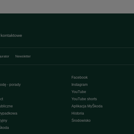
 kontaktowe
gurator
Newsletter
Facebook
odę - porady
Instagram
YouTube
ct
YouTube shorts
bliczne
Aplikacja MyŠkoda
wypadkowa
Historia
yjny
Środowisko
Škoda