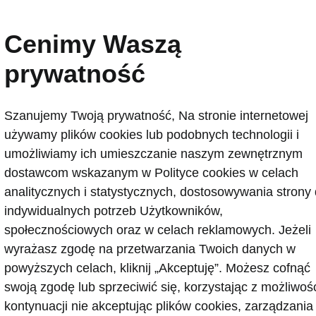
Miko Marczyk pobił rekor
Škodą Superb z Polski
Cenimy Waszą
prywatność
2025-04-22T10:19:05.559+00:00
Miko Marczyk, najbardziej utalentowany polski ki
Szanujemy Twoją prywatność, Na stronie internetowej
pokolenia w Europie, pobił rekord Guinnessa w kat
używamy plików cookies lub podobnych technologii i
dystans przejechany na jednym baku paliwa”. Przej
umożliwiamy ich umieszczanie naszym zewnętrznym
Paryża i z powrotem na jednym baku. Po zatankowa
dostawcom wskazanym w Polityce cookies w celach
się pokonać dystans 2831 km ze średnim spalaniem 
analitycznych i statystycznych, dostosowywania strony
kilometrów.
indywidualnych potrzeb Użytkowników,
społecznościowych oraz w celach reklamowych. Jeżeli
wyrażasz zgodę na przetwarzania Twoich danych w
powyższych celach, kliknij „Akceptuję”. Możesz cofnąć
swoją zgodę lub sprzeciwić się, korzystając z możliwoś
kontynuacji nie akceptując plików cookies, zarządzania