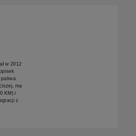
wał w 2012
dopisek
 paliwa
 ciszej, ma
0 KM) i
gracji z