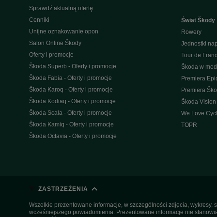
Sprawdź aktualną ofertę
Cenniki
Świat Škody
Unijne oznakowanie opon
Rowery
Salon Online Škody
Jednostki n
Oferty i promocje
Tour de Fran
Škoda Superb - Oferty i promocje
Škoda w med
Škoda Fabia - Oferty i promocje
Premiera Epi
Škoda Karoq - Oferty i promocje
Premiera Šk
Škoda Kodiaq - Oferty i promocje
Škoda Vision
Škoda Scala - Oferty i promocje
We Love Cycl
Škoda Kamiq - Oferty i promocje
TOPR
Škoda Octavia - Oferty i promocje
ZASTRZEŻENIA
Wszelkie prezentowane informacje, w szczególności zdjęcia, wykresy, s
wcześniejszego powiadomienia. Prezentowane informacje nie stanowią z