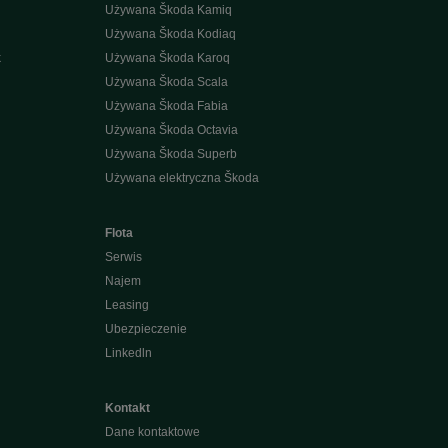
Używana Škoda Kamiq
Używana Škoda Kodiaq
k
Używana Škoda Karoq
Używana Škoda Scala
Używana Škoda Fabia
Używana Škoda Octavia
Używana Škoda Superb
Używana elektryczna Škoda
Flota
Serwis
Najem
Leasing
Ubezpieczenie
Linkedln
Kontakt
Dane kontaktowe