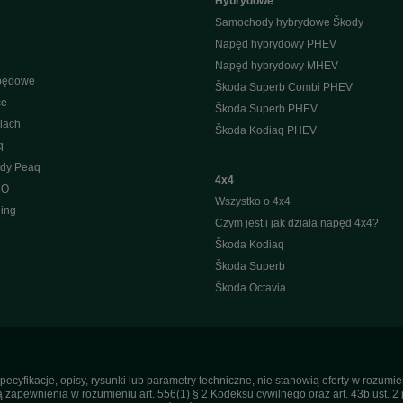
Hybrydowe
Samochody hybrydowe Škody
Napęd hybrydowy PHEV
Napęd hybrydowy MHEV
apędowe
Škoda Superb Combi PHEV
ce
Škoda Superb PHEV
iach
Škoda Kodiaq PHEV
q
ody Peaq
4x4
 O
Wszystko o 4x4
ing
Czym jest i jak działa napęd 4x4?
Škoda Kodiaq
Škoda Superb
Škoda Octavia
pecyfikacje, opisy, rysunki lub parametry techniczne, nie stanowią oferty w rozum
apewnienia w rozumieniu art. 556(1) § 2 Kodeksu cywilnego oraz art. 43b ust. 2 