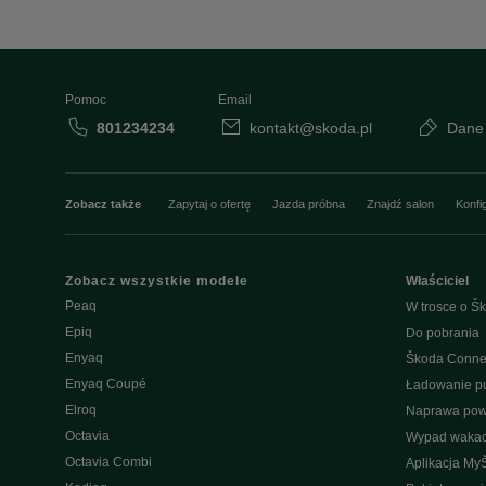
Pomoc
Email
801234234
kontakt@skoda.pl
Dane
Zobacz także
Zapytaj o ofertę
Jazda próbna
Znajdź salon
Konfi
Zobacz wszystkie modele
Właściciel
Peaq
W trosce o Šk
Epiq
Do pobrania
Enyaq
Škoda Conne
Enyaq Coupé
Ładowanie pu
Elroq
Naprawa po
Octavia
Wypad wakac
Octavia Combi
Aplikacja My