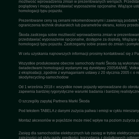
możliwość wprowadzenia zmian w prezentowanych wersjach. Przedstawio
poglądowy i mogą przedstawiać wyposażenie opcjonalne. Wiążące ustal
homologacji typu pojazdu.
Prezentowane ceny są cenami rekomendowanymi i zawierają podatek VA
ograniczenia technik drukarskich lub parametrów ekranu, kolory przeds
Škoda zastrzega sobie możliwość wprowadzenia zmian w prezentowanyc
przedstawiać wyposażenie opcjonalne, dostępne za dopłatą. Wiążące u
homologacji typu pojazdu. Zastrzegamy sobie prawo do zmian i pomyłek
W celu uzyskania najnowszych informacji prosimy kontaktować się z P
Wszystkie produkowane obecnie samochody marki Škoda są wykonywane
świadectwami homologacji wydanymi wg dyrektywy 2005/64/WE. Volksw
z eksploatacji, zgodnie z wymaganiami ustawy z 20 stycznia 2005 r. o r
skody/recycling-samochodow
Od 1 września 2018 r. wszystkie nowe pojazdy wprowadzane do obrot
zapewnia bardziej rygorystyczne warunki badania i bardziej realistycz
O szczegóły zapytaj Partnera Marki Škoda
Pod tekstem TABELA z danymi zużycia paliwa i emisji w cyklu miesza
Montaż akcesoriów w pojeździe może mieć wpływ na poziom zużycia pali
Zasięg dla samochodów elektrycznych lub zasięg w trybie elektrycznym 
zależności od stylu jazdy, prędkości, korzystania z dodatkowych odbiorn