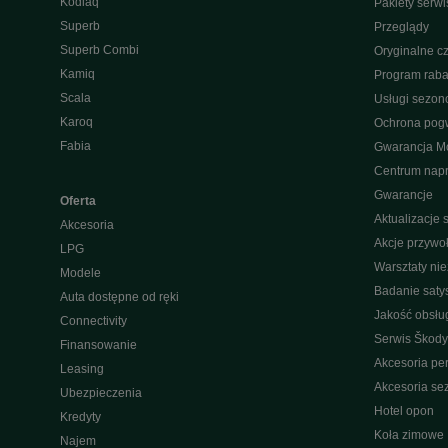
Kodiaq
Pakiety serw
Superb
Przeglądy
Superb Combi
Oryginalne cz
Kamiq
Program raba
Scala
Usługi sezo
Karoq
Ochrona pog
Fabia
Gwarancja Mo
Centrum nap
Gwarancje
Oferta
Aktualizacje
Akcesoria
Akcje przywo
LPG
Warsztaty ni
Modele
Badanie saty
Auta dostępne od ręki
Jakość obsłu
Connectivity
Serwis Škody
Finansowanie
Akcesoria pe
Leasing
Akcesoria s
Ubezpieczenia
Hotel opon
Kredyty
Koła zimowe
Najem