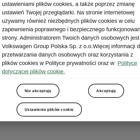
ustawieniami plików cookies, a także poprzez zmianę
erwsze tego typu wyzwanie podjęte przez Miko Marczyka. W
ustawień Twojej przeglądarki. Na stronie internetowej
i już udowodnił swoje umiejętności, realizując m.in. przejaz
używamy również niezbędnych plików cookies w celu
em elektrycznym z Zakopanego do Gdańska oraz wykazując
zapewnienia poprawnego i bezpiecznego funkcjonowan
 ekonomicznością na trasie z Zakopanego do Krakowa, gdzi
liwa pokonał dystans przekraczający założenia producenta.
strony. Administratorem Twoich danych osobowych jest
Volkswagen Group Polska Sp. z o.o.Więcej informacji d
szego, historycznego wyczynu Miko wykorzystał Škodę Sup
przetwarzania danych osobowych oraz korzystania z
 2.0 TDI o mocy 150 KM, który produkowany jest w zakładach
plików cookies w Polityce prywatności oraz w
Polityce
n Motor Polska. Udało mu się osiągnąć bardzo niski poziom
dotyczącej plików cookie.
aledwie 2,6 litra na 100 km. Trasa przebiegała głównie droga
 ruchu i autostradami, co pozwoliło na minimalizację liczby 
e płynności przejazdu. Miko przygotowując się do wyzwani
Nie akceptuję
Akceptuję
ł techniki eco-drivingu, dobór opon i odpowiednie ciśnienie,
 prędkości.
Ustawienia plików cookie