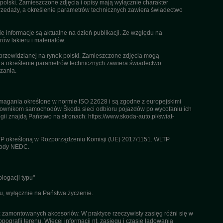
olski. Zamieszczone zdjęcia i opisy mają wyłącznie charakter
rzedaży, a określenie parametrów technicznych zawiera świadectwo
informacje są aktualne na dzień publikacji. Ze względu na
ów lakieru i materiałów.
przewidzianej na rynek polski. Zamieszczone zdjęcia mogą
, a określenie parametrów technicznych zawiera świadectwo
zania.
agania określone w normie ISO 22628 i są zgodne z europejskimi
kownikom samochodów Škoda sieci odbioru pojazdów po wycofaniu ich
gii znajdą Państwo na stronach: https://www.skoda-auto.pl/swiat-
TP określoną w Rozporządzeniu Komisji (UE) 2017/1151. WLTP
etody NEDC.
logacji typu"
u, wyłącznie na Państwa życzenie.
az zamontowanych akcesoriów. W praktyce rzeczywisty zasięg różni się w
pografii terenu. Więcej informacji nt. zasięgu i czasie ładowania