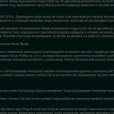
ne detale wyposażenia mogą różnić się od specyfikacji przewidzianej na rynek p
enie ceny, wyposażenia i specyfikacji pojazdu następuje wyłącznie w umowie sp
T (23%). Zastrzegamy sobie prawo do zmian oraz ewentualnych błędów. Wszelkie 
tawione w niniejszym materiale mogą nieznacznie różnić się od rzeczywistych kolor
h wersjach. Przedstawione detale wyposażenia mogą różnić się od specyfikacji 
stalenie ceny, wyposażenia i specyfikacji pojazdu następują w umowie sprzedaży
. Wszelkie informacje prezentowane na stronie są aktualne na dzień ich zamieszc
artnerem Marki Škoda
 z materiałów spełniających pod względem możliwości odzysku i recyklingu wym
agen Group Polska sp. z o.o. podlega obowiązkowi zapewnienia wszystkim użyt
ecyklingu pojazdów wycofanych z eksploatacji. Więcej informacji dotyczących ekolo
u w Unii Europejskiej muszą być badane i homologowane zgodnie z procedurą WL
ne wartości zużycia paliwa i emisji CO2 w porównaniu do stosowanej to tej pory m
nym per model Pod tabelą z danymi dodatkowo "Dane na podstawie świadectw homo
wa i emisji CO2 oraz może nastąpić najwcześniej po pierwszej rejestracji pojazd
dla hybryd typu Plug-In może się różnić w zależności od wersji i wyposażenia or
ików energii, temperatury zewnętrznej, liczby pasażerów, obciążenia ładunkiem i to