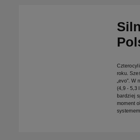
Sil
Pol
Czterocyl
roku. Sze
„evo”. W 
(4,9 - 5,3
bardziej 
moment ob
systemem m