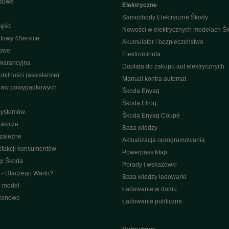
isowe
Elektryczne
Samochody Elektryczne Škody
ęści
Nowości w elektrycznych modelach Š
towy 4Service
Akumulator i bezpieczeństwo
nowe
Elektrominuta
warancyjna
Dopłata do zakupu aut elektrycznych
bilności (assistance)
Manual kontra automat
raw powypadkowych
Škoda Enyaq
Škoda Elroq
 systemów
Škoda Enyaq Coupé
ławcze
Baza wiedzy
ezależne
Aktualizacja oprogramowania
sfakcji konsumentów
Powerpass Map
gi Škoda
Porady i wskazówki
 - Dlaczego Warto?
Baza wiedzy ładowarki
r model
Ładowanie w domu
ezonowe
Ładowanie publiczne