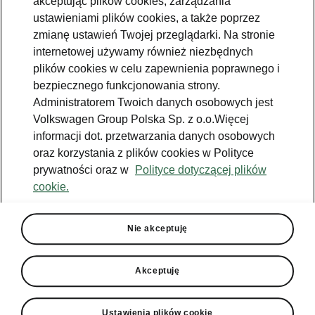
akceptując plików cookies, zarządzania
Jazda próbna
ustawieniami plików cookies, a także poprzez
zmianę ustawień Twojej przeglądarki. Na stronie
Znajdź salon
internetowej używamy również niezbędnych
plików cookies w celu zapewnienia poprawnego i
Konfigurator
bezpiecznego funkcjonowania strony.
Newsletter
Administratorem Twoich danych osobowych jest
Volkswagen Group Polska Sp. z o.o.Więcej
informacji dot. przetwarzania danych osobowych
oraz korzystania z plików cookies w Polityce
prywatności oraz w
Polityce dotyczącej plików
Facebook
Škoda Karoq
cookie.
Instagram
Škoda Elroq
Zobacz
Właściciel
wszystkie
YouTube
Škoda Enyaq
modele
W trosce o
Nie akceptuję
Škodę - porady
YouTube shorts
Peaq
Do pobrania
Aplikacja
Używane
Epiq
MyŠkoda
Akceptuję
Škoda Connect
Poznaj program
Enyaq
Historia
Škoda Plus
Ładowanie
publiczne
Enyaq Coupé
Środowisko
Ustawienia plików cookie