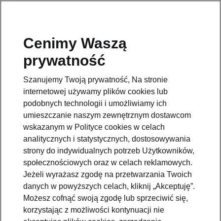
Cenimy Waszą
Pomoc
prywatność
801234234
Szanujemy Twoją prywatność, Na stronie
Email
internetowej używamy plików cookies lub
kontakt@skoda.pl
podobnych technologii i umożliwiamy ich
umieszczanie naszym zewnętrznym dostawcom
Dane kontaktowe
wskazanym w Polityce cookies w celach
analitycznych i statystycznych, dostosowywania
strony do indywidualnych potrzeb Użytkowników,
społecznościowych oraz w celach reklamowych.
Jeżeli wyrażasz zgodę na przetwarzania Twoich
danych w powyższych celach, kliknij „Akceptuję”.
Zobacz także
Możesz cofnąć swoją zgodę lub sprzeciwić się,
korzystając z możliwości kontynuacji nie
Zapytaj o ofertę