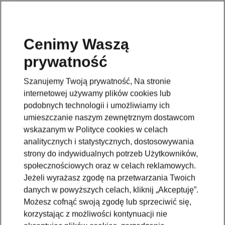
Lista partnerów
Cenimy Waszą
serwisowych
prywatność
Szanujemy Twoją prywatność, Na stronie
internetowej używamy plików cookies lub
Zwiń wszystko
podobnych technologii i umożliwiamy ich
umieszczanie naszym zewnętrznym dostawcom
wskazanym w Polityce cookies w celach
Partner Serwisowy
analitycznych i statystycznych, dostosowywania
Nr serw.
strony do indywidualnych potrzeb Użytkowników,
społecznościowych oraz w celach reklamowych.
11
POLBIS AUTO Sp. z o.o.
Jeżeli wyrażasz zgodę na przetwarzania Twoich
danych w powyższych celach, kliknij „Akceptuję”.
Możesz cofnąć swoją zgodę lub sprzeciwić się,
17
Auto Wimar Sp. z o.o.
korzystając z możliwości kontynuacji nie