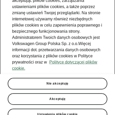
akceptując plików cookies, zarządzania
ustawieniami plików cookies, a także poprzez
22
WĄTARSKI Sp. z o.o.
zmianę ustawień Twojej przeglądarki. Na stronie
internetowej używamy również niezbędnych
Porsche Inter Auto Polska
plików cookies w celu zapewnienia poprawnego i
Sp. z o.o. Oddział w
bezpiecznego funkcjonowania strony.
27
Poznaniu Obornicka
Administratorem Twoich danych osobowych jest
POLSKA Sp. z o.o.
Volkswagen Group Polska Sp. z o.o.Więcej
informacji dot. przetwarzania danych osobowych
oraz korzystania z plików cookies w Polityce
31
Lellek Sp. z o.o.
prywatności oraz w
Polityce dotyczącej plików
cookie.
Ignaszak Prosta Spółka
34
Akcyjna
Nie akceptuję
Akceptuję
35
Auto Śliwka Sp. z o.o.
Ustawienia plików cookie