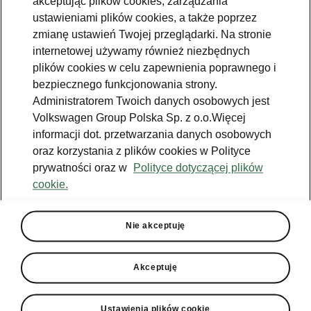
akceptując plików cookies, zarządzania
ustawieniami plików cookies, a także poprzez
zmianę ustawień Twojej przeglądarki. Na stronie
internetowej używamy również niezbędnych
plików cookies w celu zapewnienia poprawnego i
Zobacz także
bezpiecznego funkcjonowania strony.
Zapytaj o ofertę
Administratorem Twoich danych osobowych jest
Volkswagen Group Polska Sp. z o.o.Więcej
Jazda próbna
informacji dot. przetwarzania danych osobowych
oraz korzystania z plików cookies w Polityce
Znajdź salon
prywatności oraz w
Polityce dotyczącej plików
Konfigurator
cookie.
Newsletter
Nie akceptuję
Akceptuję
Facebook
Škoda Karoq
Instagram
Škoda Elroq
Ustawienia plików cookie
Właściciel