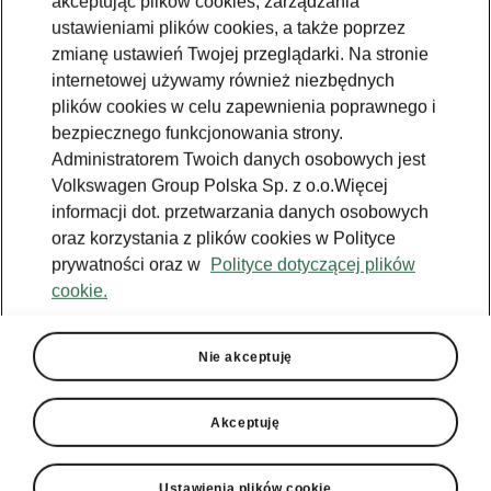
akceptując plików cookies, zarządzania
ustawieniami plików cookies, a także poprzez
zmianę ustawień Twojej przeglądarki. Na stronie
internetowej używamy również niezbędnych
plików cookies w celu zapewnienia poprawnego i
bezpiecznego funkcjonowania strony.
Administratorem Twoich danych osobowych jest
Volkswagen Group Polska Sp. z o.o.Więcej
informacji dot. przetwarzania danych osobowych
oraz korzystania z plików cookies w Polityce
prywatności oraz w
Polityce dotyczącej plików
cookie.
Ładowanie Škoda Elroq RS
Nie akceptuję
Gotowy na każdą trasę
Wysokonapięciowy akumulator o pojemności
Akceptuję
84 kWh zapewnia zasięg do 549 km, dając
swobodę podróżowania. Potrzebujesz
szybkiego doładowania? Na stacjach DC
Ustawienia plików cookie