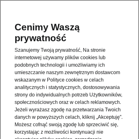
Cenimy Waszą
prywatność
This page is a supplementary page of the opening page.
Click the button to get back.
Szanujemy Twoją prywatność, Na stronie
internetowej używamy plików cookies lub
Get back to the opening page.
podobnych technologii i umożliwiamy ich
umieszczanie naszym zewnętrznym dostawcom
wskazanym w Polityce cookies w celach
analitycznych i statystycznych, dostosowywania
strony do indywidualnych potrzeb Użytkowników,
społecznościowych oraz w celach reklamowych.
Jeżeli wyrażasz zgodę na przetwarzania Twoich
danych w powyższych celach, kliknij „Akceptuję”.
Możesz cofnąć swoją zgodę lub sprzeciwić się,
korzystając z możliwości kontynuacji nie