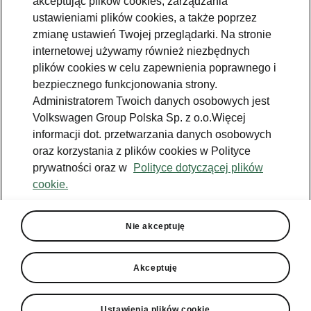
akceptując plików cookies, zarządzania
ustawieniami plików cookies, a także poprzez
zmianę ustawień Twojej przeglądarki. Na stronie
internetowej używamy również niezbędnych
plików cookies w celu zapewnienia poprawnego i
bezpiecznego funkcjonowania strony.
Administratorem Twoich danych osobowych jest
Volkswagen Group Polska Sp. z o.o.Więcej
informacji dot. przetwarzania danych osobowych
oraz korzystania z plików cookies w Polityce
prywatności oraz w
Polityce dotyczącej plików
cookie.
Škoda Fabia Monte Carlo
Oszałamiający wygląd
Nie akceptuję
Sportowy charakter samochodu podkreślają
czarne obudowy lusterek, ramka grilla oraz
Akceptuję
charakterystyczny przedni zderzak i progi.
Wrażenie to dopełniają obręcze kół ze stopów
lekkich PROXIMA z nakładkami AERO 6Jx16
Ustawienia plików cookie