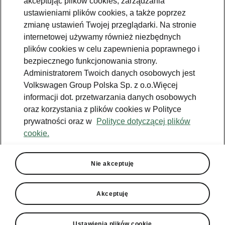
akceptując plików cookies, zarządzania
ustawieniami plików cookies, a także poprzez
zmianę ustawień Twojej przeglądarki. Na stronie
internetowej używamy również niezbędnych
plików cookies w celu zapewnienia poprawnego i
bezpiecznego funkcjonowania strony.
Administratorem Twoich danych osobowych jest
Volkswagen Group Polska Sp. z o.o.Więcej
informacji dot. przetwarzania danych osobowych
oraz korzystania z plików cookies w Polityce
prywatności oraz w
Polityce dotyczącej plików
cookie.
Škoda Karoq przemyślana technologia
Kessy
Nie akceptuję
Nie musisz już trzymać kluczyka w ręku, aby
otworzyć i zamknąć samochód. Centralka
Akceptuję
Kessy (Keyless Entry, Start and exit SYstem)
rozpoznaje kluczyk w odległości do 1,5 metra
od samochodu. Pojazd odblokowuje się
Ustawienia plików cookie