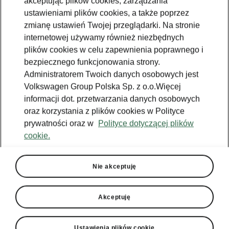
akceptując plików cookies, zarządzania
ustawieniami plików cookies, a także poprzez
zmianę ustawień Twojej przeglądarki. Na stronie
internetowej używamy również niezbędnych
plików cookies w celu zapewnienia poprawnego i
bezpiecznego funkcjonowania strony.
Administratorem Twoich danych osobowych jest
Volkswagen Group Polska Sp. z o.o.Więcej
informacji dot. przetwarzania danych osobowych
oraz korzystania z plików cookies w Polityce
prywatności oraz w
Polityce dotyczącej plików
cookie.
Škoda Karoq off-road
Zdolność do odkrywania
Nie akceptuję
Gdy zjedziesz z asfaltu, nie musisz już szukać
miejsca do zaparkowania samochodu. Dzięki
Akceptuję
dużemu prześwitowi, inteligentnemu
systemowi 4×4, wyjątkowo sztywnemu
nadwoziu i zestawowi elektronicznych
Ustawienia plików cookie