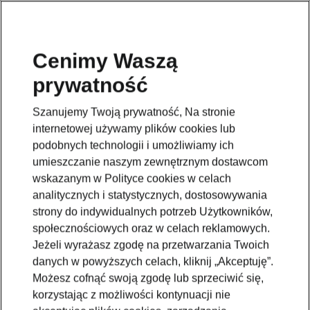
Cenimy Waszą
prywatność
This page is a supplementary page of the opening page.
Click the button to get back.
Szanujemy Twoją prywatność, Na stronie
internetowej używamy plików cookies lub
Get back to the opening page.
podobnych technologii i umożliwiamy ich
umieszczanie naszym zewnętrznym dostawcom
wskazanym w Polityce cookies w celach
analitycznych i statystycznych, dostosowywania
strony do indywidualnych potrzeb Użytkowników,
społecznościowych oraz w celach reklamowych.
Jeżeli wyrażasz zgodę na przetwarzania Twoich
danych w powyższych celach, kliknij „Akceptuję”.
Możesz cofnąć swoją zgodę lub sprzeciwić się,
korzystając z możliwości kontynuacji nie