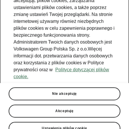
akceptując plików cookies, zarządzania
ustawieniami plików cookies, a także poprzez
zmianę ustawień Twojej przeglądarki. Na stronie
internetowej używamy również niezbędnych
plików cookies w celu zapewnienia poprawnego i
bezpiecznego funkcjonowania strony.
Administratorem Twoich danych osobowych jest
Volkswagen Group Polska Sp. z o.o.Więcej
informacji dot. przetwarzania danych osobowych
oraz korzystania z plików cookies w Polityce
prywatności oraz w
Polityce dotyczącej plików
cookie.
Škoda Kodiaq RS - Komfort
Nie akceptuję
Kessy
Zamykanie lub otwieranie samochodu bez
Akceptuję
kluczyków? To możliwe ‒wystarczy, że
będziesz je miał w kieszeni, a samochód sam
się otworzy, gdy pociągniesz za klamkę. Kessy
Ustawienia plików cookie