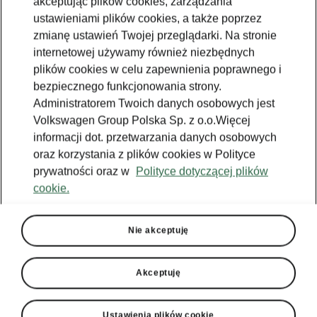
akceptując plików cookies, zarządzania
ustawieniami plików cookies, a także poprzez
zmianę ustawień Twojej przeglądarki. Na stronie
Škoda Kodiaq Sportline
internetowej używamy również niezbędnych
Kessy
plików cookies w celu zapewnienia poprawnego i
bezpiecznego funkcjonowania strony.
Nie musisz już trzymać kluczyka w dłoni, aby
Administratorem Twoich danych osobowych jest
otworzyć lub zamknąć samochód. System
Volkswagen Group Polska Sp. z o.o.Więcej
Kessy rozpoznaje kluczyk w pobliżu i
informacji dot. przetwarzania danych osobowych
automatycznie odblokowuje pojazd, gdy
oraz korzystania z plików cookies w Polityce
zostaną użyte klamki drzwi lub pokrywa
prywatności oraz w
Polityce dotyczącej plików
bagażnika. Silnik uruchamia się za pomocą
cookie.
jednego przycisku.
Nie akceptuję
Akceptuję
Ustawienia plików cookie