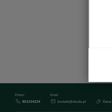
długich t
wykorzys
wcześnie
obowiązu
Pomoc
Email
801234234
kontakt@skoda.pl
Dane