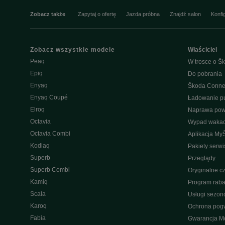
Zobacz także
Zapytaj o ofertę
Jazda próbna
Znajdź salon
Konfi
Zobacz wszystkie modele
Właściciel
Peaq
W trosce o Šk
Epiq
Do pobrania
Enyaq
Škoda Conne
Enyaq Coupé
Ładowanie pu
Elroq
Naprawa po
Octavia
Wypad wakac
Octavia Combi
Aplikacja My
Kodiaq
Pakiety serw
Superb
Przeglądy
Superb Combi
Oryginalne cz
Kamiq
Program raba
Scala
Usługi sezo
Karoq
Ochrona pog
Fabia
Gwarancja Mo