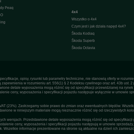
q
ody Peaq
4x4
 O
Wszystko o 4x4
ing
Czym jest i jak działa napęd 4x4?
Škoda Kodiaq
Škoda Superb
Škoda Octavia
pecyfikacje, opisy, rysunki lub parametry techniczne, nie stanowią oferty w rozum
apewnienia w rozumieniu art. 556(1) § 2 Kodeksu cywilnego oraz art. 43b ust. 2 
ne detale wyposażenia mogą różnić się od specyfikacji przewidzianej na rynek p
enie ceny, wyposażenia i specyfikacji pojazdu następuje wyłącznie w umowie sp
T (23%). Zastrzegamy sobie prawo do zmian oraz ewentualnych błędów. Wszelkie 
tawione w niniejszym materiale mogą nieznacznie różnić się od rzeczywistych kolor
h wersjach. Przedstawione detale wyposażenia mogą różnić się od specyfikacji 
stalenie ceny, wyposażenia i specyfikacji pojazdu następują w umowie sprzedaży
. Wszelkie informacje prezentowane na stronie są aktualne na dzień ich zamieszc