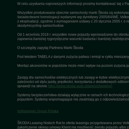
W celu uzyskania najnowszych informacji prosimy kontaktować się z P
Wszystkie produkowane obecnie samochody marki Škoda są wykonywane
świadectwami homologacji wydanymi wg dyrektywy 2005/64/WE. Volksw
z eksploatacji, zgodnie z wymaganiami ustawy z 20 stycznia 2005 r. o r
skody/recycling-samochodow
Od 1 września 2018 r. wszystkie nowe pojazdy wprowadzane do obrot
zapewnia bardziej rygorystyczne warunki badania i bardziej realistycz
O szczegóły zapytaj Partnera Marki Škoda
Pod tekstem TABELA z danymi zużycia paliwa i emisji w cyklu miesza
Montaż akcesoriów w pojeździe może mieć wpływ na poziom zużycia pali
Zasięg dla samochodów elektrycznych lub zasięg w trybie elektrycznym 
zależności od stylu jazdy, prędkości, korzystania z dodatkowych odbiorn
sprawdź na stronie
https://www.skoda-auto.pl/apps/charging/
.
Systemy bezpieczeństwa działają wyłącznie w ramach ich technologiczny
pojazdem. Systemy wspomagające nie zwalniają go z odpowiedzialnośc
Volkswagen Group Polska
ŠKODA Leasing Niskich Rat to oferta leasingu przygotowana przez Volk
zakończenie okresu umowy Klient ma możliwość zwrotu pojazdu albo za