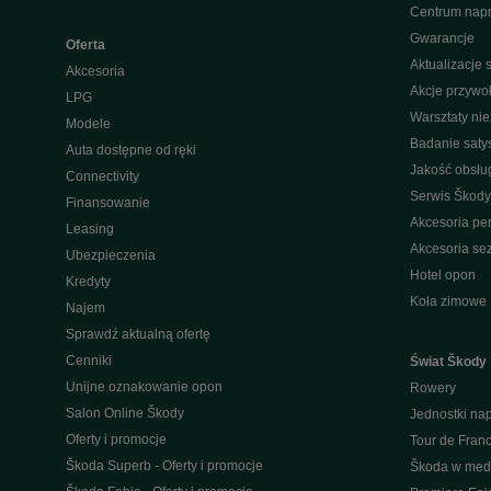
Centrum nap
Gwarancje
Oferta
Aktualizacje
Akcesoria
Akcje przywo
LPG
Warsztaty ni
Modele
Badanie saty
Auta dostępne od ręki
Jakość obsłu
Connectivity
Serwis Škody
Finansowanie
Akcesoria pe
Leasing
Akcesoria s
Ubezpieczenia
Hotel opon
Kredyty
Koła zimowe
Najem
Sprawdź aktualną ofertę
Cenniki
Świat Škody
Unijne oznakowanie opon
Rowery
Salon Online Škody
Jednostki n
Oferty i promocje
Tour de Fran
Škoda Superb - Oferty i promocje
Škoda w med