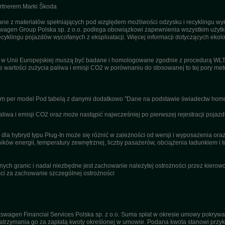
artnerem Marki Škoda
 z materiałów spełniających pod względem możliwości odzysku i recyklingu wym
agen Group Polska sp. z o.o. podlega obowiązkowi zapewnienia wszystkim użyt
ecyklingu pojazdów wycofanych z eksploatacji. Więcej informacji dotyczących ekolo
u w Unii Europejskiej muszą być badane i homologowane zgodnie z procedurą WL
ne wartości zużycia paliwa i emisji CO2 w porównaniu do stosowanej to tej pory m
nym per model Pod tabelą z danymi dodatkowo "Dane na podstawie świadectw homo
wa i emisji CO2 oraz może nastąpić najwcześniej po pierwszej rejestracji pojazd
dla hybryd typu Plug-In może się różnić w zależności od wersji i wyposażenia or
ików energii, temperatury zewnętrznej, liczby pasażerów, obciążenia ładunkiem i to
ch granic i nadal niezbędne jest zachowanie należytej ostrożności przez kierowcę
i za zachowanie szczególnej ostrożności
swagen Financial Services Polska sp. z o.o. Suma spłat w okresie umowy pokrywa
trzymania go za zapłatą kwoty określonej w umowie. Podana kwota stanowi przykła