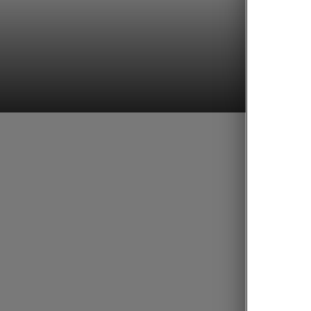
Škoda Ko
Trave
Travel A
sobą, ab
Po aktyw
prędkość
innych p