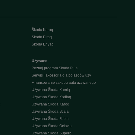
Škoda Karoq
Škoda Elroq
Škoda Enyaq
Używane
Poznaj program Škoda Plus
Serwis i akcesoria dla pojazdów uży
Finansowanie zakupu auta używanego
Używana Škoda Kamiq
Używana Škoda Kodiaq
k
Używana Škoda Karoq
Używana Škoda Scala
Używana Škoda Fabia
Używana Škoda Octavia
Używana Škoda Superb