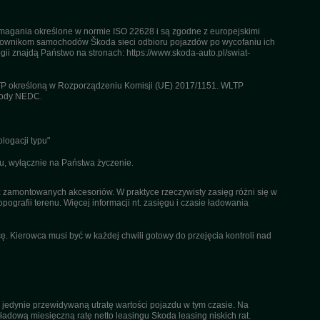
agania określone w normie ISO 22628 i są zgodne z europejskimi
kownikom samochodów Škoda sieci odbioru pojazdów po wycofaniu ich
gii znajdą Państwo na stronach: https://www.skoda-auto.pl/swiat-
TP określoną w Rozporządzeniu Komisji (UE) 2017/1151. WLTP
etody NEDC.
logacji typu"
u, wyłącznie na Państwa życzenie.
az zamontowanych akcesoriów. W praktyce rzeczywisty zasięg różni się w
pografii terenu. Więcej informacji nt. zasięgu i czasie ładowania
. Kierowca musi być w każdej chwili gotowy do przejęcia kontroli nad
 jedynie przewidywaną utratę wartości pojazdu w tym czasie. Na
dową miesięczną ratę netto leasingu Skoda leasing niskich rat.