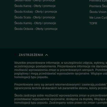
Škoda Fabia - Oferty i promocje
Premiera Epi
Škoda Karoq - Oferty i promocje
Premiera Šk
Škoda Kodiaq - Oferty i promocje
Škoda Vision
Škoda Scala - Oferty i promocje
We Love Cycl
Škoda Kamiq - Oferty i promocje
TOPR
Škoda Octavia - Oferty i promocje
ZASTRZEŻENIA
Wszelkie prezentowane informacje, w szczególności zdjęcia, wykresy, s
wcześniejszego powiadomienia. Prezentowane informacje nie stanowią z
możliwość wprowadzenia zmian w prezentowanych wersjach. Przedstawio
poglądowy i mogą przedstawiać wyposażenie opcjonalne. Wiążące ustal
homologacji typu pojazdu.
Prezentowane ceny są cenami rekomendowanymi i zawierają podatek VA
ograniczenia technik drukarskich lub parametrów ekranu, kolory przeds
Škoda zastrzega sobie możliwość wprowadzenia zmian w prezentowanyc
przedstawiać wyposażenie opcjonalne, dostępne za dopłatą. Wiążące u
homologacji typu pojazdu. Zastrzegamy sobie prawo do zmian i pomyłek