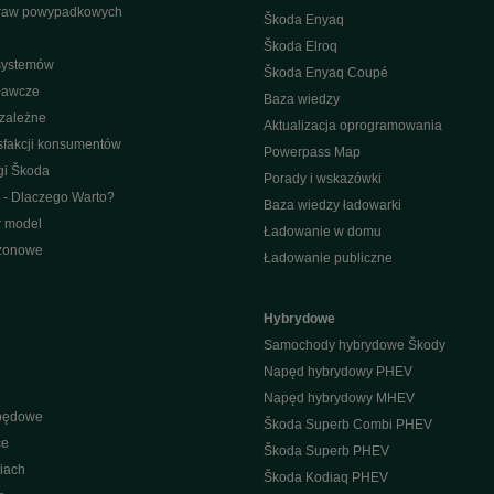
raw powypadkowych
Škoda Enyaq
Škoda Elroq
 systemów
Škoda Enyaq Coupé
ławcze
Baza wiedzy
ezależne
Aktualizacja oprogramowania
sfakcji konsumentów
Powerpass Map
gi Škoda
Porady i wskazówki
 - Dlaczego Warto?
Baza wiedzy ładowarki
r model
Ładowanie w domu
ezonowe
Ładowanie publiczne
Hybrydowe
Samochody hybrydowe Škody
Napęd hybrydowy PHEV
Napęd hybrydowy MHEV
apędowe
Škoda Superb Combi PHEV
ce
Škoda Superb PHEV
iach
Škoda Kodiaq PHEV