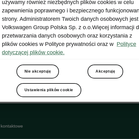
używamy również niezbędnych plików cookies w celu
ras, jak i codziennej jazdy w mieście. Dodatkowo syste
zapewnienia poprawnego i bezpiecznego funkcjonowan
tywać dane z czujników i opcjonalnej nawigacji, aby od
strony. Administratorem Twoich danych osobowych jest
j dostosować prędkość do zakrętów, skrzyżowań czy
Volkswagen Group Polska Sp. z o.o.Więcej informacji d
jących ograniczeń.
przetwarzania danych osobowych oraz korzystania z
plików cookies w Polityce prywatności oraz w
Polityce
dotyczącej plików cookie.
Nie akceptuję
Akceptuję
Ustawienia plików cookie
 kontaktowe