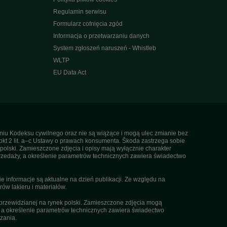
Regulamin serwisu
Formularz cofnięcia zgód
Informacja o przetwarzaniu danych
System zgłoszeń naruszeń - Whistleb
WLTP
EU Data Act
ieniu Kodeksu cywilnego oraz nie są wiążące i mogą ulec zmianie bez
pkt 2 lit. a–c Ustawy o prawach konsumenta. Škoda zastrzega sobie
olski. Zamieszczone zdjęcia i opisy mają wyłącznie charakter
rzedaży, a określenie parametrów technicznych zawiera świadectwo
informacje są aktualne na dzień publikacji. Ze względu na
ów lakieru i materiałów.
przewidzianej na rynek polski. Zamieszczone zdjęcia mogą
, a określenie parametrów technicznych zawiera świadectwo
zania.