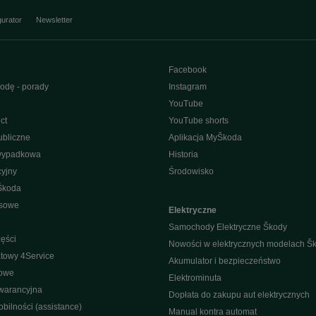
gurator
Newsletter
Facebook
odę - porady
Instagram
YouTube
ct
YouTube shorts
bliczne
Aplikacja MyŠkoda
wypadkowa
Historia
yjny
Środowisko
Škoda
isowe
Elektryczne
Samochody Elektryczne Škody
ęści
Nowości w elektrycznych modelach Š
towy 4Service
Akumulator i bezpieczeństwo
nowe
Elektrominuta
warancyjna
Dopłata do zakupu aut elektrycznych
bilności (assistance)
Manual kontra automat