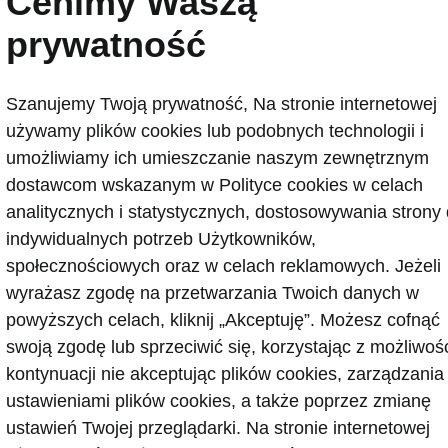
Cenimy Waszą
prywatność
Szanujemy Twoją prywatność, Na stronie internetowej
używamy plików cookies lub podobnych technologii i
umożliwiamy ich umieszczanie naszym zewnętrznym
dostawcom wskazanym w Polityce cookies w celach
analitycznych i statystycznych, dostosowywania strony
diaq Sportline
indywidualnych potrzeb Użytkowników,
l Assist
społecznościowych oraz w celach reklamowych. Jeżeli
wyrażasz zgodę na przetwarzania Twoich danych w
ssist to zestaw systemów wspomagających, które współp
powyższych celach, kliknij „Akceptuję”. Możesz cofnąć
y ułatwić prowadzenie samochodu i zwiększyć komfort p
swoją zgodę lub sprzeciwić się, korzystając z możliwoś
kontynuacji nie akceptując plików cookies, zarządzania
acji system pomaga utrzymać pojazd na pasie ruchu, d
ustawieniami plików cookies, a także poprzez zmianę
 do sytuacji na drodze oraz zachować bezpieczny odstę
ustawień Twojej przeglądarki. Na stronie internetowej
ojazdów. W praktyce oznacza to wsparcie zarówno podc