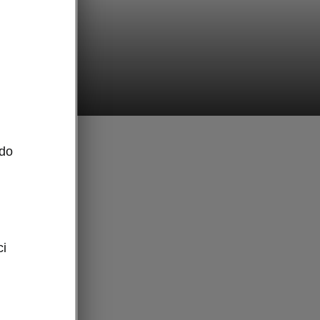
 do
racują ze
odróży.
ci
ostosować
p od
zas