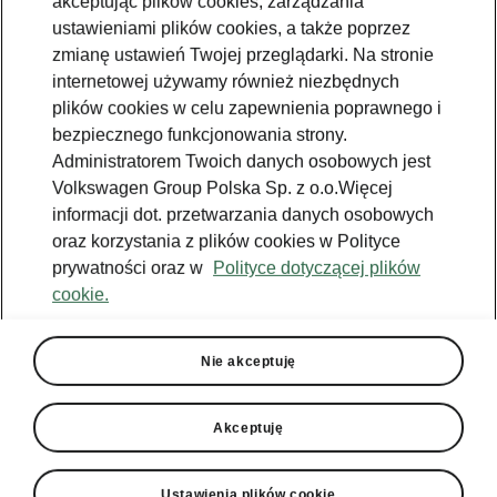
akceptując plików cookies, zarządzania
ustawieniami plików cookies, a także poprzez
zmianę ustawień Twojej przeglądarki. Na stronie
internetowej używamy również niezbędnych
plików cookies w celu zapewnienia poprawnego i
bezpiecznego funkcjonowania strony.
Administratorem Twoich danych osobowych jest
Volkswagen Group Polska Sp. z o.o.Więcej
informacji dot. przetwarzania danych osobowych
oraz korzystania z plików cookies w Polityce
prywatności oraz w
Polityce dotyczącej plików
cookie.
Škoda Kodiaq - Technologia
Bogaty wybór silników
Nie akceptuję
Škoda Kodiaq oferuje wydajne
czterocylindrowe silniki wysokoprężne
Akceptuję
benzynowe dostępne w kilku mocach.
Współpracują z automatyczną skrzynią biegów
DSG, napędem na przednie lub wszystkie koła
Ustawienia plików cookie