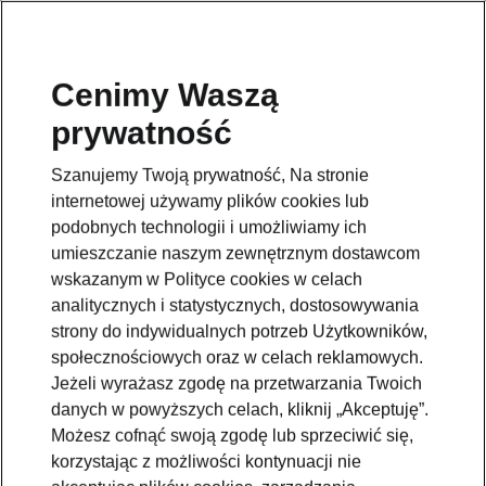
Cenimy Waszą
prywatność
This page is a supplementary page of the opening page.
Click the button to get back.
Szanujemy Twoją prywatność, Na stronie
internetowej używamy plików cookies lub
Get back to the opening page.
podobnych technologii i umożliwiamy ich
umieszczanie naszym zewnętrznym dostawcom
wskazanym w Polityce cookies w celach
analitycznych i statystycznych, dostosowywania
strony do indywidualnych potrzeb Użytkowników,
społecznościowych oraz w celach reklamowych.
Jeżeli wyrażasz zgodę na przetwarzania Twoich
danych w powyższych celach, kliknij „Akceptuję”.
Możesz cofnąć swoją zgodę lub sprzeciwić się,
korzystając z możliwości kontynuacji nie