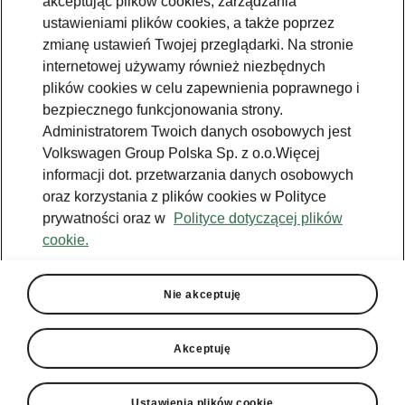
akceptując plików cookies, zarządzania
ustawieniami plików cookies, a także poprzez
zmianę ustawień Twojej przeglądarki. Na stronie
internetowej używamy również niezbędnych
plików cookies w celu zapewnienia poprawnego i
bezpiecznego funkcjonowania strony.
Administratorem Twoich danych osobowych jest
Volkswagen Group Polska Sp. z o.o.Więcej
informacji dot. przetwarzania danych osobowych
oraz korzystania z plików cookies w Polityce
prywatności oraz w
Polityce dotyczącej plików
cookie.
Škoda Enyaq Sportline - łatwe parkowanie
Nie akceptuję
Intelligent Park Assist
Intelligent Park Assist pomaga kierowcy w
Akceptuję
parkowaniu pojazdu wzdłuż równolegle
ustawionych lub w rzędzie prostopadle
zaparkowanych pojazdów, a także przy
Ustawienia plików cookie