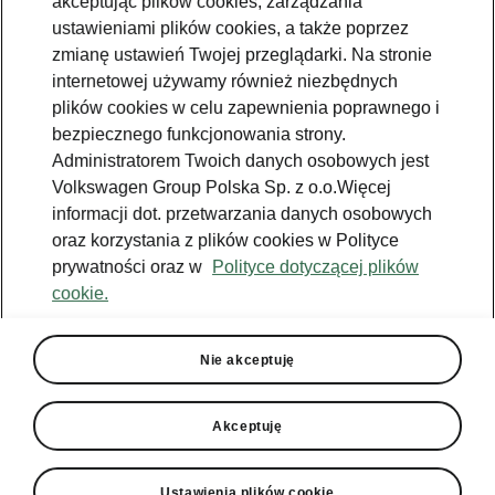
akceptując plików cookies, zarządzania
ustawieniami plików cookies, a także poprzez
zmianę ustawień Twojej przeglądarki. Na stronie
Škoda Enyaq - bagażnik
internetowej używamy również niezbędnych
Wielofunkcyjna podłoga
plików cookies w celu zapewnienia poprawnego i
bagażnika
bezpiecznego funkcjonowania strony.
Administratorem Twoich danych osobowych jest
Praktyczna, wielofunkcyjna podłoga bagażnika
Volkswagen Group Polska Sp. z o.o.Więcej
z przestrzenią do przechowywania pod
informacji dot. przetwarzania danych osobowych
podłogą pomoże utrzymać porządek w
oraz korzystania z plików cookies w Polityce
komorze bagażowej. Masz w samochodzie
prywatności oraz w
Polityce dotyczącej plików
akcesoria, które chcesz zabrać ze sobą
cookie.
wszędzie, ale rzadko ich używasz? Przestrzeń
do przechowywania pod podłogą to idealne
rozwiązanie.
Nie akceptuję
Akceptuję
Ustawienia plików cookie