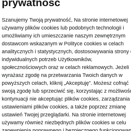
prywatność
znajdujących 
konieczności 
Szanujemy Twoją prywatność, Na stronie internetowej
W krytycznej s
używamy plików cookies lub podobnych technologii i
interwencję p
umożliwiamy ich umieszczanie naszym zewnętrznym
że podejmuje 
dostawcom wskazanym w Polityce cookies w celach
kierownicą, C
analitycznych i statystycznych, dostosowywania strony
ominięciu prz
indywidualnych potrzeb Użytkowników,
społecznościowych oraz w celach reklamowych. Jeżeli
wyrażasz zgodę na przetwarzania Twoich danych w
powyższych celach, kliknij „Akceptuję”. Możesz cofnąć
swoją zgodę lub sprzeciwić się, korzystając z możliwoś
kontynuacji nie akceptując plików cookies, zarządzania
ustawieniami plików cookies, a także poprzez zmianę
ustawień Twojej przeglądarki. Na stronie internetowej
używamy również niezbędnych plików cookies w celu
zapewnienia poprawnego i bezpiecznego funkcjonowan