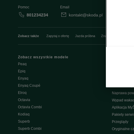
Pomoc
Email
801234234
kontakt@skoda.pl
Dane
Zobacz także
Zapytaj o ofertę
Jazda próbna
Znajdź salon
Konfi
Zobacz wszystkie modele
Właściciel
Peaq
W trosce o Šk
Epiq
Do pobrania
Enyaq
Škoda Conne
Enyaq Coupé
Ładowanie pu
Elroq
Naprawa po
Octavia
Wypad wakac
Octavia Combi
Aplikacja My
Kodiaq
Pakiety serw
Superb
Przeglądy
Superb Combi
Oryginalne cz