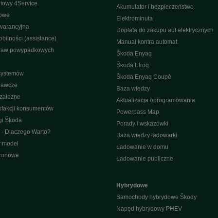
towy 4Service
Akumulator i bezpieczeństwo
nowe
Elektrominuta
warancyjna
Dopłata do zakupu aut elektrycznych
bilności (assistance)
Manual kontra automat
raw powypadkowych
Škoda Enyaq
Škoda Elroq
 systemów
Škoda Enyaq Coupé
ławcze
Baza wiedzy
ezależne
Aktualizacja oprogramowania
sfakcji konsumentów
Powerpass Map
gi Škoda
Porady i wskazówki
 - Dlaczego Warto?
Baza wiedzy ładowarki
r model
Ładowanie w domu
ezonowe
Ładowanie publiczne
Hybrydowe
Samochody hybrydowe Škody
Napęd hybrydowy PHEV