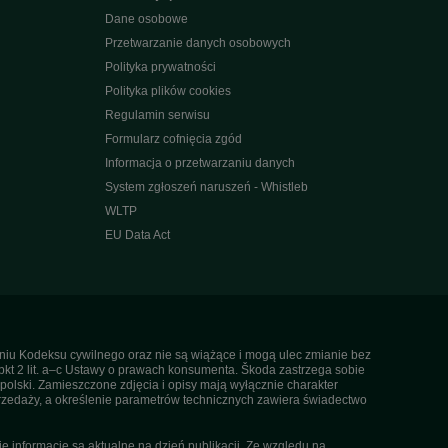
Dane osobowe
Przetwarzanie danych osobowych
Polityka prywatności
Polityka plików cookies
Regulamin serwisu
Formularz cofnięcia zgód
Informacja o przetwarzaniu danych
System zgłoszeń naruszeń - Whistleb
WLTP
EU Data Act
ieniu Kodeksu cywilnego oraz nie są wiążące i mogą ulec zmianie bez
pkt 2 lit. a–c Ustawy o prawach konsumenta. Škoda zastrzega sobie
olski. Zamieszczone zdjęcia i opisy mają wyłącznie charakter
rzedaży, a określenie parametrów technicznych zawiera świadectwo
informacje są aktualne na dzień publikacji. Ze względu na