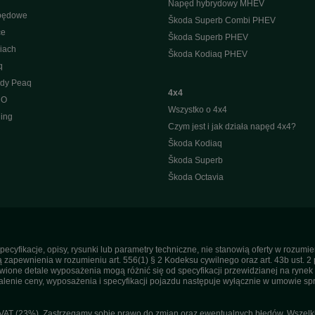
Napęd hybrydowy MHEV
apędowe
Škoda Superb Combi PHEV
ce
Škoda Superb PHEV
iach
Škoda Kodiaq PHEV
q
ody Peaq
4x4
 O
Wszystko o 4x4
ing
Czym jest i jak działa napęd 4x4?
Škoda Kodiaq
Škoda Superb
Škoda Octavia
pecyfikacje, opisy, rysunki lub parametry techniczne, nie stanowią oferty w rozum
apewnienia w rozumieniu art. 556(1) § 2 Kodeksu cywilnego oraz art. 43b ust. 2 
ne detale wyposażenia mogą różnić się od specyfikacji przewidzianej na rynek p
enie ceny, wyposażenia i specyfikacji pojazdu następuje wyłącznie w umowie sp
T (23%). Zastrzegamy sobie prawo do zmian oraz ewentualnych błędów. Wszelkie 