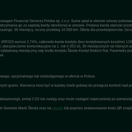
swagen Financial Services Polska sp. z o.o. Suma spłat w okresie umowy pokrywa
trzymania go za zapłatą kwoty określonej w umowie. Podana kwota stanowi przykła
 leasingu: 36 miesięcy, roczny przebieg 10 000 km. Oferta dla przedsiębiorców. Sz
(RRSO) wynosi 2,74%, całkowita kwota kredytu (bez kredytowanych kosztów) 129 1
ł, ubezpieczenie komunikacyjne na 1. rok 4 353 zł), 36 miesięcznych rat równych po
kładową miesięczną ratę brutto kredytu Škoda Kredyt Niskich Rat. Parametry przyj
wa.
ego, opcjonalnego lub niedostępnego w ofercie w Polsce.
nych granic. Kierowca musi być w każdej chwili gotowy do przejęcia kontroli nad
a/energii, emisji CO2 lub zasięg oraz może nastąpić najwcześniej po pierwszej r
ym Serwisie Marki Škoda oraz na
stronie
lub poprzez zeskanowanie kodu QR znajduj