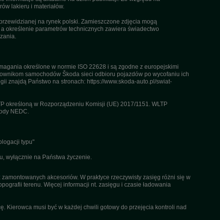
ów lakieru i materiałów.
przewidzianej na rynek polski. Zamieszczone zdjęcia mogą
, a określenie parametrów technicznych zawiera świadectwo
zania.
agania określone w normie ISO 22628 i są zgodne z europejskimi
kownikom samochodów Škoda sieci odbioru pojazdów po wycofaniu ich
gii znajdą Państwo na stronach: https://www.skoda-auto.pl/swiat-
TP określoną w Rozporządzeniu Komisji (UE) 2017/1151. WLTP
etody NEDC.
logacji typu"
u, wyłącznie na Państwa życzenie.
az zamontowanych akcesoriów. W praktyce rzeczywisty zasięg różni się w
pografii terenu. Więcej informacji nt. zasięgu i czasie ładowania
. Kierowca musi być w każdej chwili gotowy do przejęcia kontroli nad