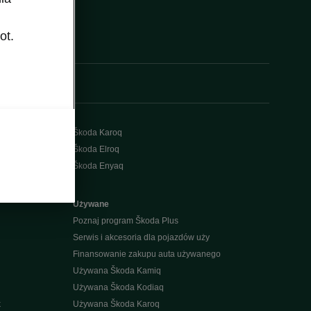
ot.
Škoda Karoq
Škoda Elroq
Škoda Enyaq
Używane
Poznaj program Škoda Plus
Serwis i akcesoria dla pojazdów uży
Finansowanie zakupu auta używanego
Używana Škoda Kamiq
Używana Škoda Kodiaq
k
Używana Škoda Karoq