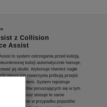
wo
sist z Collision
ce Assist
ssist to system ostrzegania przed kolizją.
ieuniknionej kolizji automatycznie hamuje,
zować jej skutki. Wykonuje również nagłe
eśli pieszy lub rowerzysta próbują przejść
rzed samochodem. System rejestruje
ych i rowerzystów poruszających się w tym
u co pojazd oraz stosuje te same
które są używane w przypadku pojazdów