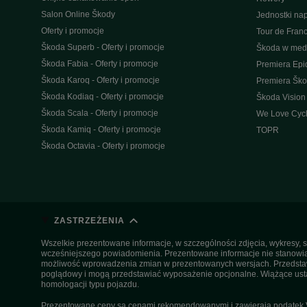
Salon Online Škody
Jednostki n
Oferty i promocje
Tour de Fran
Škoda Superb - Oferty i promocje
Škoda w med
Škoda Fabia - Oferty i promocje
Premiera Epi
Škoda Karoq - Oferty i promocje
Premiera Šk
Škoda Kodiaq - Oferty i promocje
Škoda Vision
Škoda Scala - Oferty i promocje
We Love Cycl
Škoda Kamiq - Oferty i promocje
TOPR
Škoda Octavia - Oferty i promocje
ZASTRZEŻENIA
Wszelkie prezentowane informacje, w szczególności zdjęcia, wykresy, s
wcześniejszego powiadomienia. Prezentowane informacje nie stanowią z
możliwość wprowadzenia zmian w prezentowanych wersjach. Przedstawio
poglądowy i mogą przedstawiać wyposażenie opcjonalne. Wiążące ustal
homologacji typu pojazdu.
Prezentowane ceny są cenami rekomendowanymi i zawierają podatek VA