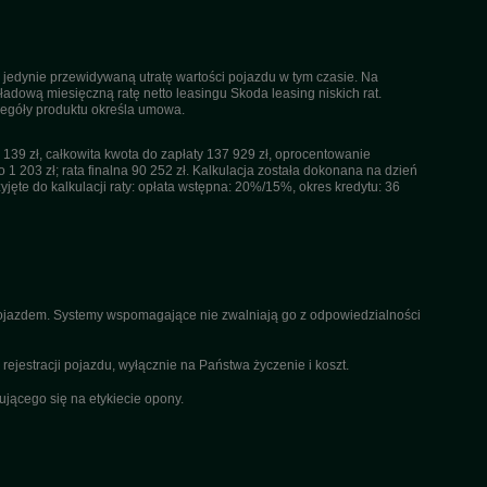
 jedynie przewidywaną utratę wartości pojazdu w tym czasie. Na
dową miesięczną ratę netto leasingu Skoda leasing niskich rat.
czegóły produktu określa umowa.
39 zł, całkowita kwota do zapłaty 137 929 zł, oprocentowanie
 1 203 zł; rata finalna 90 252 zł. Kalkulacja została dokonana na dzień
ęte do kalkulacji raty: opłata wstępna: 20%/15%, okres kredytu: 36
 pojazdem. Systemy wspomagające nie zwalniają go z odpowiedzialności
ejestracji pojazdu, wyłącznie na Państwa życzenie i koszt.
ącego się na etykiecie opony.