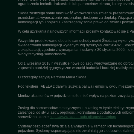
ograniczenia technik drukarskich lub parametrów ekranu, kolory przeds
Škoda zastrzega sobie możliwość wprowadzenia zmian w prezentowanyc
przedstawiać wyposażenie opcjonalne, dostępne za dopłatą. Wiążące u
homologacji typu pojazdu. Zastrzegamy sobie prawo do zmian i pomyłek
W celu uzyskania najnowszych informacji prosimy kontaktować się z P
Wszystkie produkowane obecnie samochody marki Škoda są wykonywane
świadectwami homologacji wydanymi wg dyrektywy 2005/64/WE. Volksw
z eksploatacji, zgodnie z wymaganiami ustawy z 20 stycznia 2005 r. o r
skody/recycling-samochodow
Od 1 września 2018 r. wszystkie nowe pojazdy wprowadzane do obrot
zapewnia bardziej rygorystyczne warunki badania i bardziej realistycz
O szczegóły zapytaj Partnera Marki Škoda
Pod tekstem TABELA z danymi zużycia paliwa i emisji w cyklu miesza
Montaż akcesoriów w pojeździe może mieć wpływ na poziom zużycia pali
Zasięg dla samochodów elektrycznych lub zasięg w trybie elektrycznym 
zależności od stylu jazdy, prędkości, korzystania z dodatkowych odbiorn
sprawdź na stronie
https://www.skoda-auto.pl/apps/charging/
.
Systemy bezpieczeństwa działają wyłącznie w ramach ich technologiczny
pojazdem. Systemy wspomagające nie zwalniają go z odpowiedzialnośc