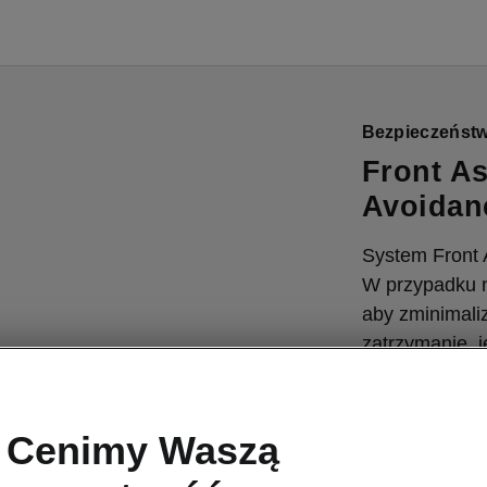
Bezpieczeńst
Front As
Avoidan
System Front A
W przypadku n
aby zminimali
zatrzymanie, j
przez drogę p
również piesz
samym kierunk
Cenimy Waszą
ostrzeżenia, 