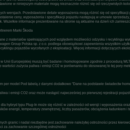
tawione w niniejszym materiale mogą nieznacznie różnić się od rzeczywistych kolor
h wersjach. Przedstawione detale wyposażenia mogą różnić się od specyfikacji 
stalenie ceny, wyposażenia i specyfikacji pojazdu następują w umowie sprzedaży
. Wszelkie informacje prezentowane na stronie są aktualne na dzień ich zamieszc
artnerem Marki Škoda
 z materiałów spełniających pod względem możliwości odzysku i recyklingu wym
agen Group Polska sp. z o.o. podlega obowiązkowi zapewnienia wszystkim użyt
ecyklingu pojazdów wycofanych z eksploatacji. Więcej informacji dotyczących ekolo
u w Unii Europejskiej muszą być badane i homologowane zgodnie z procedurą WL
ne wartości zużycia paliwa i emisji CO2 w porównaniu do stosowanej to tej pory m
nym per model Pod tabelą z danymi dodatkowo "Dane na podstawie świadectw homo
wa i emisji CO2 oraz może nastąpić najwcześniej po pierwszej rejestracji pojazd
dla hybryd typu Plug-In może się różnić w zależności od wersji i wyposażenia or
ików energii, temperatury zewnętrznej, liczby pasażerów, obciążenia ładunkiem i to
ch granic i nadal niezbędne jest zachowanie należytej ostrożności przez kierowcę
i za zachowanie szczególnej ostrożności