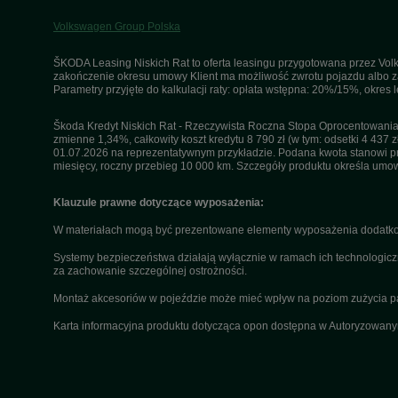
Volkswagen Group Polska
ŠKODA Leasing Niskich Rat to oferta leasingu przygotowana przez Volk
zakończenie okresu umowy Klient ma możliwość zwrotu pojazdu albo za
Parametry przyjęte do kalkulacji raty: opłata wstępna: 20%/15%, okres
Škoda Kredyt Niskich Rat - Rzeczywista Roczna Stopa Oprocentowania 
zmienne 1,34%, całkowity koszt kredytu 8 790 zł (w tym: odsetki 4 437 z
01.07.2026 na reprezentatywnym przykładzie. Podana kwota stanowi przy
miesięcy, roczny przebieg 10 000 km. Szczegóły produktu określa umo
Klauzule prawne dotyczące wyposażenia:
W materiałach mogą być prezentowane elementy wyposażenia dodatkow
Systemy bezpieczeństwa działają wyłącznie w ramach ich technologicz
za zachowanie szczególnej ostrożności.
Montaż akcesoriów w pojeździe może mieć wpływ na poziom zużycia paliw
Karta informacyjna produktu dotycząca opon dostępna w Autoryzowan