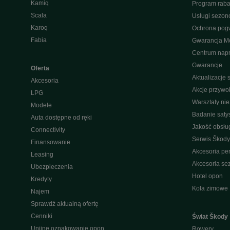
Kamiq
Program raba
Scala
Usługi sezo
Karoq
Ochrona pog
Fabia
Gwarancja Mo
Centrum nap
Gwarancje
Oferta
Aktualizacje
Akcesoria
Akcje przywo
LPG
Warsztaty ni
Modele
Badanie saty
Auta dostępne od ręki
Jakość obsłu
Connectivity
Serwis Škody
Finansowanie
Akcesoria pe
Leasing
Akcesoria s
Ubezpieczenia
Hotel opon
Kredyty
Koła zimowe
Najem
Sprawdź aktualną ofertę
Cenniki
Świat Škody
Unijne oznakowanie opon
Rowery