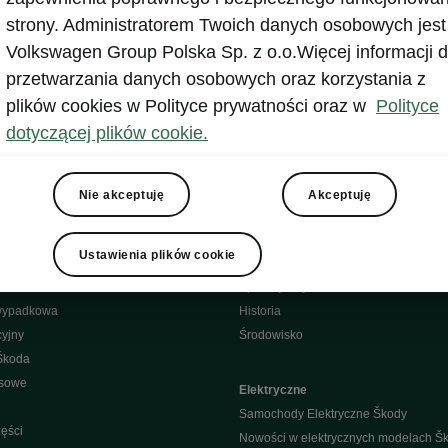
strony. Administratorem Twoich danych osobowych jest
 kontaktowe
Volkswagen Group Polska Sp. z o.o.Więcej informacji d
przetwarzania danych osobowych oraz korzystania z
plików cookies w Polityce prywatności oraz w
Polityce
gurator
Newsletter
dotyczącej plików cookie.
Facebook
Nie akceptuję
Akceptuję
odę - porady
Instagram
YouTube
Ustawienia plików cookie
ct
YouTube shorts
bliczne
Aplikacja MyŠkoda
wypadkowa
Historia
yjny
Środowisko
Škoda
isowe
Elektryczne
Samochody Elektryczne Škody
ęści
Nowości w elektrycznych modelach Š