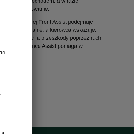
się przed samochodem, a w razie
aktywuje hamowanie.
ytuacji, w której Front Assist podejmuje
oprzez hamowanie, a kierowca wskazuje,
manewr unikania przeszkody poprzez ruch
ollision Avoidance Assist pomaga w
 do
eszkody.
ci
ia