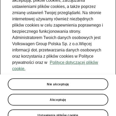
akceptując plików cookies, zarządzania
ustawieniami plików cookies, a także poprzez
zmianę ustawień Twojej przeglądarki. Na stronie
internetowej używamy również niezbędnych
plików cookies w celu zapewnienia poprawnego i
bezpiecznego funkcjonowania strony.
Administratorem Twoich danych osobowych jest
Volkswagen Group Polska Sp. z o.o.Więcej
informacji dot. przetwarzania danych osobowych
oraz korzystania z plików cookies w Polityce
prywatności oraz w
Polityce dotyczącej plików
cookie.
Wygląd, który łączy siłę i
elegancję
Nie akceptuję
Zaprojektowana by przyciągać wzrok Škoda
Octavia Sportline Tech sprawia, że serce zabije
Akceptuję
Ci szybciej. Elementy, takie jak czarna
metaliczna ramka grilla, zderzak ze spojlerem
w tym samym odcieniu, nowy emblemat
Ustawienia plików cookie