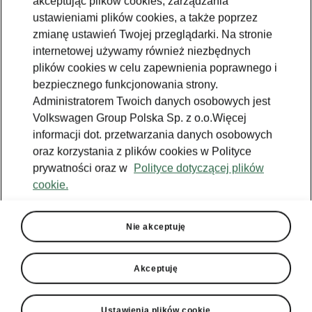
akceptując plików cookies, zarządzania
ustawieniami plików cookies, a także poprzez
zmianę ustawień Twojej przeglądarki. Na stronie
internetowej używamy również niezbędnych
plików cookies w celu zapewnienia poprawnego i
bezpiecznego funkcjonowania strony.
Administratorem Twoich danych osobowych jest
Volkswagen Group Polska Sp. z o.o.Więcej
informacji dot. przetwarzania danych osobowych
oraz korzystania z plików cookies w Polityce
prywatności oraz w
Polityce dotyczącej plików
cookie.
Škoda Octavia - Technologia
Elektrycznie wysuwany hak
Nie akceptuję
holowniczy
Opcjonalny, elektrycznie wysuwany hak
Akceptuję
holowniczy w Škodzie Octavia Sportline jest
niezwykle praktyczny. Hak holowniczy ze
Ustawienia plików cookie