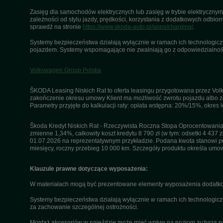
Zasięg dla samochodów elektrycznych lub zasięg w trybie elektrycznym 
zależności od stylu jazdy, prędkości, korzystania z dodatkowych odbiorn
sprawdź na stronie
https://www.skoda-auto.pl/apps/charging/
.
Systemy bezpieczeństwa działają wyłącznie w ramach ich technologiczny
pojazdem. Systemy wspomagające nie zwalniają go z odpowiedzialnośc
Volkswagen Group Polska
ŠKODA Leasing Niskich Rat to oferta leasingu przygotowana przez Volk
zakończenie okresu umowy Klient ma możliwość zwrotu pojazdu albo za
Parametry przyjęte do kalkulacji raty: opłata wstępna: 20%/15%, okres
Škoda Kredyt Niskich Rat - Rzeczywista Roczna Stopa Oprocentowania 
zmienne 1,34%, całkowity koszt kredytu 8 790 zł (w tym: odsetki 4 437 z
01.07.2026 na reprezentatywnym przykładzie. Podana kwota stanowi przy
miesięcy, roczny przebieg 10 000 km. Szczegóły produktu określa umo
Klauzule prawne dotyczące wyposażenia:
W materiałach mogą być prezentowane elementy wyposażenia dodatkow
Systemy bezpieczeństwa działają wyłącznie w ramach ich technologicz
za zachowanie szczególnej ostrożności.
Montaż akcesoriów w pojeździe może mieć wpływ na poziom zużycia paliw