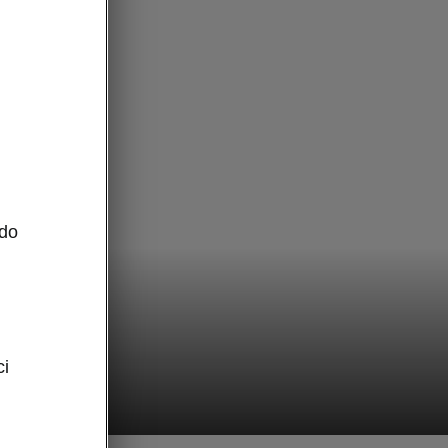
 do
ci