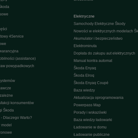
Škoda
isowe
Elektryczne
Samochody Elektryczne Škody
ęści
Nowości w elektrycznych modelach Š
towy 4Service
Akumulator i bezpieczeństwo
nowe
Elektrominuta
warancyjna
Dopłata do zakupu aut elektrycznych
bilności (assistance)
Manual kontra automat
raw powypadkowych
Škoda Enyaq
Škoda Elroq
 systemów
Škoda Enyaq Coupé
ławcze
Baza wiedzy
ezależne
Aktualizacja oprogramowania
sfakcji konsumentów
Powerpass Map
gi Škoda
Porady i wskazówki
 - Dlaczego Warto?
Baza wiedzy ładowarki
r model
Ładowanie w domu
ezonowe
Ładowanie publiczne