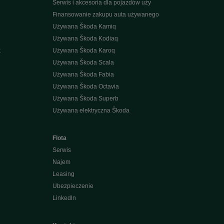
Serwis i akcesoria dla pojazdów uży
Finansowanie zakupu auta używanego
Używana Škoda Kamiq
Używana Škoda Kodiaq
k
Używana Škoda Karoq
Używana Škoda Scala
Używana Škoda Fabia
Używana Škoda Octavia
Używana Škoda Superb
Używana elektryczna Škoda
Flota
Serwis
Najem
Leasing
Ubezpieczenie
Linkedln