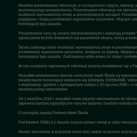
Wszelkie prezentowane informacje, w szczególności zdjęcia, wykresy, s
wcześniejszego powiadomienia. Prezentowane informacje nie stanowią z
możliwość wprowadzenia zmian w prezentowanych wersjach. Przedstawio
poglądowy i mogą przedstawiać wyposażenie opcjonalne. Wiążące ustal
homologacji typu pojazdu.
Prezentowane ceny są cenami rekomendowanymi i zawierają podatek VA
ograniczenia technik drukarskich lub parametrów ekranu, kolory przeds
Škoda zastrzega sobie możliwość wprowadzenia zmian w prezentowanyc
przedstawiać wyposażenie opcjonalne, dostępne za dopłatą. Wiążące u
homologacji typu pojazdu. Zastrzegamy sobie prawo do zmian i pomyłek
W celu uzyskania najnowszych informacji prosimy kontaktować się z P
Wszystkie produkowane obecnie samochody marki Škoda są wykonywane
świadectwami homologacji wydanymi wg dyrektywy 2005/64/WE. Volksw
z eksploatacji, zgodnie z wymaganiami ustawy z 20 stycznia 2005 r. o r
skody/recycling-samochodow
Od 1 września 2018 r. wszystkie nowe pojazdy wprowadzane do obrot
zapewnia bardziej rygorystyczne warunki badania i bardziej realistycz
O szczegóły zapytaj Partnera Marki Škoda
Pod tekstem TABELA z danymi zużycia paliwa i emisji w cyklu miesza
Montaż akcesoriów w pojeździe może mieć wpływ na poziom zużycia pali