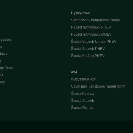
Hybrydowe
Samochody hybrydowe Škody
Napęd hybrydowy PHEV
Napęd hybrydowy MHEV
apędowe
Škoda Superb Combi PHEV
ce
Škoda Superb PHEV
iach
Škoda Kodiaq PHEV
q
ody Peaq
4x4
 O
Wszystko o 4x4
ing
Czym jest i jak działa napęd 4x4?
Škoda Kodiaq
Škoda Superb
Škoda Octavia