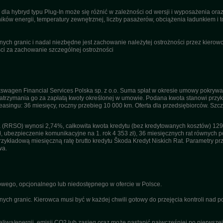
dla hybryd typu Plug-In może się różnić w zależności od wersji i wyposażenia or
ików energii, temperatury zewnętrznej, liczby pasażerów, obciążenia ładunkiem i to
ch granic i nadal niezbędne jest zachowanie należytej ostrożności przez kierowcę
i za zachowanie szczególnej ostrożności
swagen Financial Services Polska sp. z o.o. Suma spłat w okresie umowy pokrywa
trzymania go za zapłatą kwoty określonej w umowie. Podana kwota stanowi przykła
 leasingu: 36 miesięcy, roczny przebieg 10 000 km. Oferta dla przedsiębiorców. Sz
(RRSO) wynosi 2,74%, całkowita kwota kredytu (bez kredytowanych kosztów) 129 1
ł, ubezpieczenie komunikacyjne na 1. rok 4 353 zł), 36 miesięcznych rat równych po
kładową miesięczną ratę brutto kredytu Škoda Kredyt Niskich Rat. Parametry przyj
wa.
ego, opcjonalnego lub niedostępnego w ofercie w Polsce.
nych granic. Kierowca musi być w każdej chwili gotowy do przejęcia kontroli nad
a/energii, emisji CO2 lub zasięg oraz może nastąpić najwcześniej po pierwszej r