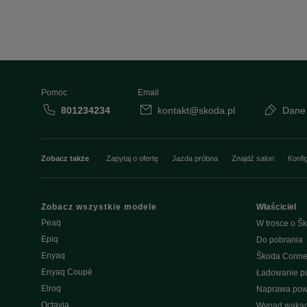
Pomoc
Email
801234234
kontakt@skoda.pl
Dane
Zobacz także
Zapytaj o ofertę
Jazda próbna
Znajdź salon
Konfi
Zobacz wszystkie modele
Właściciel
Peaq
W trosce o Šk
Epiq
Do pobrania
Enyaq
Škoda Conne
Enyaq Coupé
Ładowanie pu
Elroq
Naprawa po
Octavia
Wypad wakac