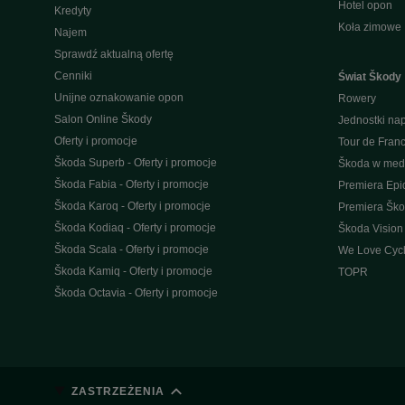
Hotel opon
Kredyty
Koła zimowe
Najem
Sprawdź aktualną ofertę
Cenniki
Świat Škody
Unijne oznakowanie opon
Rowery
Salon Online Škody
Jednostki n
Oferty i promocje
Tour de Fran
Škoda Superb - Oferty i promocje
Škoda w med
Škoda Fabia - Oferty i promocje
Premiera Epi
Škoda Karoq - Oferty i promocje
Premiera Šk
Škoda Kodiaq - Oferty i promocje
Škoda Vision
Škoda Scala - Oferty i promocje
We Love Cycl
Škoda Kamiq - Oferty i promocje
TOPR
Škoda Octavia - Oferty i promocje
ZASTRZEŻENIA