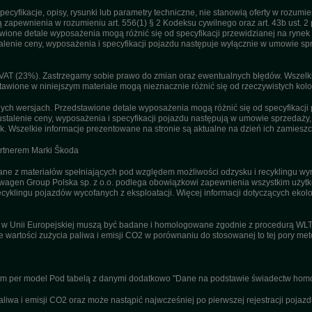
pecyfikacje, opisy, rysunki lub parametry techniczne, nie stanowią oferty w rozum
apewnienia w rozumieniu art. 556(1) § 2 Kodeksu cywilnego oraz art. 43b ust. 2 
ne detale wyposażenia mogą różnić się od specyfikacji przewidzianej na rynek p
enie ceny, wyposażenia i specyfikacji pojazdu następuje wyłącznie w umowie sp
T (23%). Zastrzegamy sobie prawo do zmian oraz ewentualnych błędów. Wszelkie 
tawione w niniejszym materiale mogą nieznacznie różnić się od rzeczywistych kolor
h wersjach. Przedstawione detale wyposażenia mogą różnić się od specyfikacji 
stalenie ceny, wyposażenia i specyfikacji pojazdu następują w umowie sprzedaży
. Wszelkie informacje prezentowane na stronie są aktualne na dzień ich zamieszc
artnerem Marki Škoda
 z materiałów spełniających pod względem możliwości odzysku i recyklingu wym
agen Group Polska sp. z o.o. podlega obowiązkowi zapewnienia wszystkim użyt
ecyklingu pojazdów wycofanych z eksploatacji. Więcej informacji dotyczących ekolo
u w Unii Europejskiej muszą być badane i homologowane zgodnie z procedurą WL
ne wartości zużycia paliwa i emisji CO2 w porównaniu do stosowanej to tej pory m
nym per model Pod tabelą z danymi dodatkowo "Dane na podstawie świadectw homo
wa i emisji CO2 oraz może nastąpić najwcześniej po pierwszej rejestracji pojazd