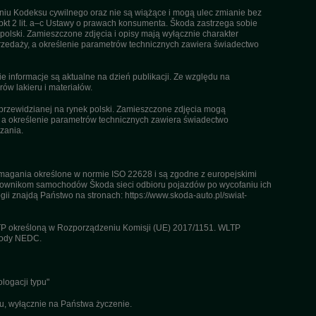
ieniu Kodeksu cywilnego oraz nie są wiążące i mogą ulec zmianie bez
pkt 2 lit. a–c Ustawy o prawach konsumenta. Škoda zastrzega sobie
olski. Zamieszczone zdjęcia i opisy mają wyłącznie charakter
rzedaży, a określenie parametrów technicznych zawiera świadectwo
informacje są aktualne na dzień publikacji. Ze względu na
ów lakieru i materiałów.
przewidzianej na rynek polski. Zamieszczone zdjęcia mogą
, a określenie parametrów technicznych zawiera świadectwo
zania.
agania określone w normie ISO 22628 i są zgodne z europejskimi
kownikom samochodów Škoda sieci odbioru pojazdów po wycofaniu ich
gii znajdą Państwo na stronach: https://www.skoda-auto.pl/swiat-
TP określoną w Rozporządzeniu Komisji (UE) 2017/1151. WLTP
etody NEDC.
logacji typu"
u, wyłącznie na Państwa życzenie.