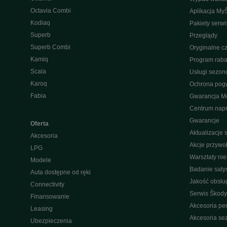
Octavia Combi
Aplikacja My
Kodiaq
Pakiety serw
Superb
Przeglądy
Superb Combi
Oryginalne cz
Kamiq
Program raba
Scala
Usługi sezo
Karoq
Ochrona pog
Fabia
Gwarancja Mo
Centrum nap
Gwarancje
Oferta
Aktualizacje
Akcesoria
Akcje przywo
LPG
Warsztaty ni
Modele
Badanie saty
Auta dostępne od ręki
Jakość obsłu
Connectivity
Serwis Škody
Finansowanie
Akcesoria pe
Leasing
Akcesoria s
Ubezpieczenia