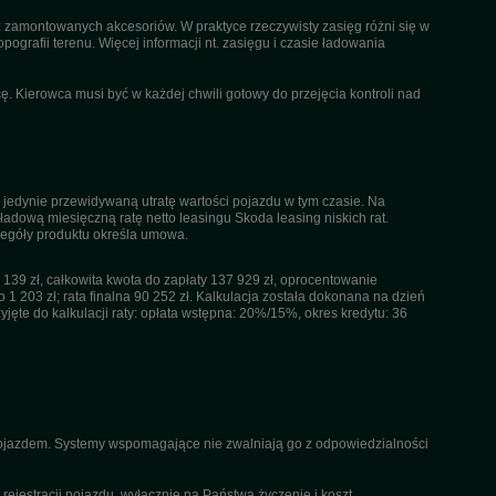
az zamontowanych akcesoriów. W praktyce rzeczywisty zasięg różni się w
pografii terenu. Więcej informacji nt. zasięgu i czasie ładowania
. Kierowca musi być w każdej chwili gotowy do przejęcia kontroli nad
 jedynie przewidywaną utratę wartości pojazdu w tym czasie. Na
dową miesięczną ratę netto leasingu Skoda leasing niskich rat.
czegóły produktu określa umowa.
39 zł, całkowita kwota do zapłaty 137 929 zł, oprocentowanie
 1 203 zł; rata finalna 90 252 zł. Kalkulacja została dokonana na dzień
ęte do kalkulacji raty: opłata wstępna: 20%/15%, okres kredytu: 36
 pojazdem. Systemy wspomagające nie zwalniają go z odpowiedzialności
ejestracji pojazdu, wyłącznie na Państwa życzenie i koszt.