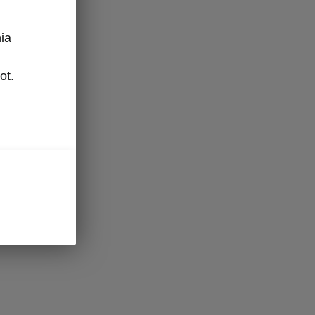
ia
ot.
wiamy
żowania.
koda
trzymać
ać za