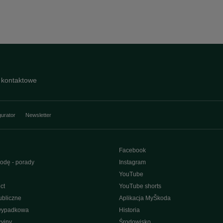
 kontaktowe
gurator
Newsletter
Facebook
odę - porady
Instagram
YouTube
ct
YouTube shorts
bliczne
Aplikacja MyŠkoda
wypadkowa
Historia
yjny
Środowisko