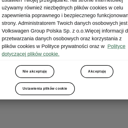
używamy również niezbędnych plików cookies w celu
la - Asystenci jazdy
zapewnienia poprawnego i bezpiecznego funkcjonowan
ted Drive
strony. Administratorem Twoich danych osobowych jest
Volkswagen Group Polska Sp. z o.o.Więcej informacji d
Drive integruje kilka systemów i funkcji, które przedsta
przetwarzania danych osobowych oraz korzystania z
a kolejnych stronach. Gdy są one ze sobą połączone,
plików cookies w Polityce prywatności oraz w
Polityce
ją Cię podczas jazdy i mogą zwiększyć komfort podró
dotyczącej plików cookie.
ystemom wchodzącym w skład pakietu Assisted Drive, Š
nte Carlo może w kontrolowany przez Ciebie sposób za
Nie akceptuję
Akceptuję
ownie uruchomić, utrzymać się na pasie ruchu lub podąż
ojazdami w korku.
Ustawienia plików cookie