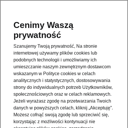
Cenimy Waszą
prywatność
This page is a supplementary page of the opening page.
Click the button to get back.
Szanujemy Twoją prywatność, Na stronie
internetowej używamy plików cookies lub
Get back to the opening page.
podobnych technologii i umożliwiamy ich
umieszczanie naszym zewnętrznym dostawcom
wskazanym w Polityce cookies w celach
analitycznych i statystycznych, dostosowywania
strony do indywidualnych potrzeb Użytkowników,
społecznościowych oraz w celach reklamowych.
Jeżeli wyrażasz zgodę na przetwarzania Twoich
danych w powyższych celach, kliknij „Akceptuję”.
Możesz cofnąć swoją zgodę lub sprzeciwić się,
korzystając z możliwości kontynuacji nie