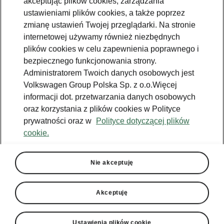
akceptując plików cookies, zarządzania
ustawieniami plików cookies, a także poprzez
zmianę ustawień Twojej przeglądarki. Na stronie
internetowej używamy również niezbędnych
plików cookies w celu zapewnienia poprawnego i
bezpiecznego funkcjonowania strony.
Administratorem Twoich danych osobowych jest
Volkswagen Group Polska Sp. z o.o.Więcej
informacji dot. przetwarzania danych osobowych
oraz korzystania z plików cookies w Polityce
prywatności oraz w
Polityce dotyczącej plików
cookie.
Škoda Superb Sportline
Nie akceptuję
Intelligent Park Assist
Intelligent Park Assist pomoże Ci zaparkować
Akceptuję
Škodę Superb w linii równolegle lub w rzędzie
prostopadle ustawionych pojazdów, a także
wyjechać z takich miejsc parkingowych.
Ustawienia plików cookie