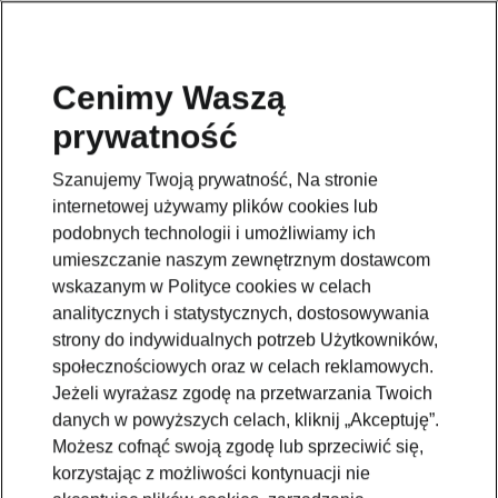
Cenimy Waszą
prywatność
This page is a supplementary page of the opening page.
Click the button to get back.
Szanujemy Twoją prywatność, Na stronie
internetowej używamy plików cookies lub
Get back to the opening page.
podobnych technologii i umożliwiamy ich
umieszczanie naszym zewnętrznym dostawcom
wskazanym w Polityce cookies w celach
analitycznych i statystycznych, dostosowywania
strony do indywidualnych potrzeb Użytkowników,
społecznościowych oraz w celach reklamowych.
Jeżeli wyrażasz zgodę na przetwarzania Twoich
danych w powyższych celach, kliknij „Akceptuję”.
Możesz cofnąć swoją zgodę lub sprzeciwić się,
korzystając z możliwości kontynuacji nie